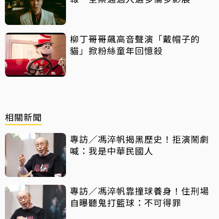
柳丁哥哥飆高音聲演「戴帽子的
貓」掀粉絲童年回憶殺
相關新聞
專訪／馮淬帆揭黑歷史！拒演鬧劇
喊：我是中華民國人
專訪／馮淬帆靠撞球養身！住刑場
自曝聽鬼打籃球：不可得罪