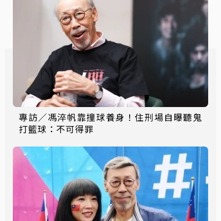
專訪／馮淬帆靠撞球養身！住刑場自曝聽鬼
打籃球：不可得罪