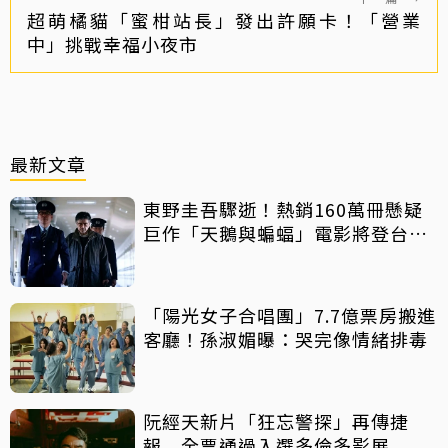
超萌橘貓「蜜柑站長」發出許願卡！「營業
中」挑戰幸福小夜市
最新文章
東野圭吾驟逝！熱銷160萬冊懸疑
巨作「天鵝與蝙蝠」電影將登台上
映
「陽光女子合唱團」7.7億票房搬進
客廳！孫淑媚曝：哭完像情緒排毒
阮經天新片「狂忘警探」再傳捷
報 全票通過入選多倫多影展