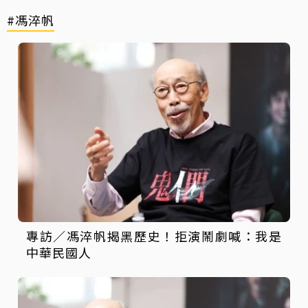
#馮淬帆
專訪／馮淬帆揭黑歷史！拒演鬧劇喊：我是
中華民國人