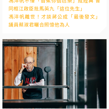
馮淬帆不僅「香蕉你個芭樂」成經典 曾
同框江啟臣批馬英九「這位先生」
馮淬帆離世！才談蔣公成「最後發文」
議員蔡淑君曬合照憶他為人