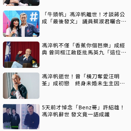
「牛頭帆」馮淬帆離世！才談蔣公
成「最後發文」 議員蔡淑君曬合照
憶他為人
馮淬帆不僅「香蕉你個芭樂」成經
典 曾同框江啟臣批馬英九「這位先
生」
馮淬帆逝世！曾「橫刀奪愛汪明
荃」成初戀 終身未婚未生主因曝
光
5天前才悼念「Benz哥」許紹雄！
馮淬帆辭世 發文竟一語成讖