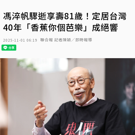
馮淬帆驟逝享壽81歲！定居台灣
40年「香蕉你個芭樂」成絕響
聯合報 記者陳穎／即時報導
2025-11-01 06:19