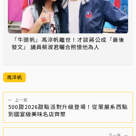
「牛頭帆」馮淬帆離世！才談蔣公成「最後
發文」 議員蔡淑君曬合照憶他為人
馮淬帆
←
上一篇
500甜2026甜點派對升級登場！從策展系西點
到國宴級美味名店齊聚
下一篇
→