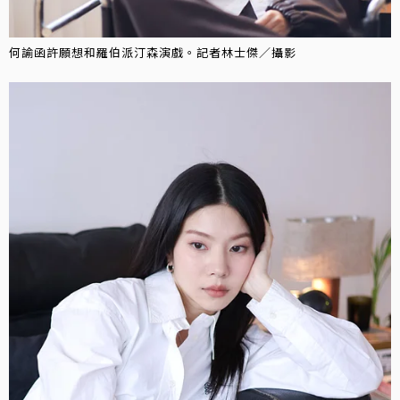
何諭函許願想和羅伯派汀森演戲。記者林士傑／攝影