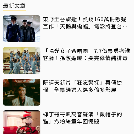
最新文章
東野圭吾驟逝！熱銷160萬冊懸疑
巨作「天鵝與蝙蝠」電影將登台上
映
「陽光女子合唱團」7.7億票房搬進
客廳！孫淑媚曝：哭完像情緒排毒
阮經天新片「狂忘警探」再傳捷
報 全票通過入選多倫多影展
柳丁哥哥飆高音聲演「戴帽子的
貓」掀粉絲童年回憶殺