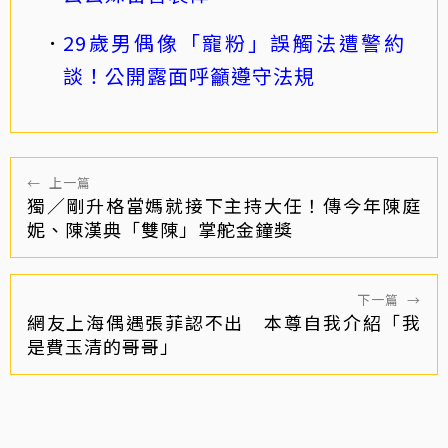
29歲男偶像「寵粉」誤觸法遭警約
談！公開露面呼籲遵守法規
←
上一篇
獨／剛升格當媽就接下主持大任！傳今年陳庭
妮、陳漢典「雙陳」掌舵金鐘獎
下一篇
→
網友上海偶遇張菲認不出 本尊自我介紹「我
是費玉清的哥哥」