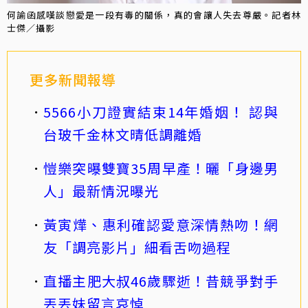
何諭函感嘆談戀愛是一段有毒的關係，真的會讓人失去尊嚴。記者林
士傑／攝影
更多新聞報導
5566小刀證實結束14年婚姻！ 認與
台玻千金林文晴低調離婚
愷樂突曝雙寶35周早產！曬「身邊男
人」最新情況曝光
黃寅燁、惠利確認愛意深情熱吻！網
友「調亮影片」細看舌吻過程
直播主肥大叔46歲驟逝！昔競爭對手
丟丟妹留言哀悼