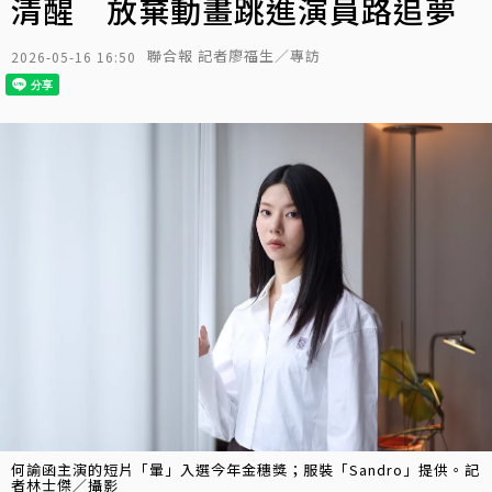
清醒 放棄動畫跳進演員路追夢
聯合報 記者廖福生／專訪
2026-05-16 16:50
何諭函主演的短片「暈」入選今年金穗獎；服裝「Sandro」提供。記
者林士傑／攝影