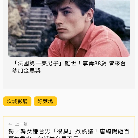
「法國第一美男子」離世！享壽88歲 曾來台
參加金馬獎
坎城影展
好萊塢
←
上一篇
獨／韓女嫌台男「很臭」掀熱議！唐綺陽砸百