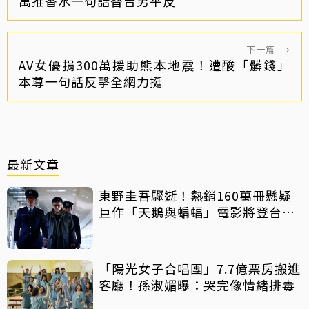
萬推香水一句話替台男平反
下一篇
→
AV女優捐300萬援助熊本地震！遭酸「髒錢」
本尊一句話反擊全網力挺
最新文章
東野圭吾驟逝！熱銷160萬冊懸疑
巨作「天鵝與蝙蝠」電影將登台上
映
「陽光女子合唱團」7.7億票房搬進
客廳！孫淑媚曝：哭完像情緒排毒