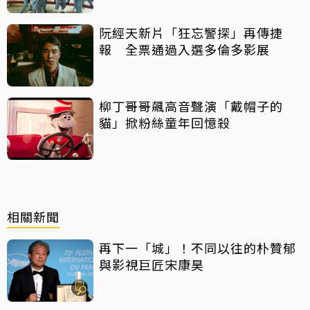
阮經天新片「狂忘警探」再傳捷
報 全票通過入選多倫多影展
柳丁哥哥飆高音聲演「戴帽子的
貓」掀粉絲童年回憶殺
相關新聞
再下一「城」！不同以往的朴贊郁
與影視巨匠宋康昊