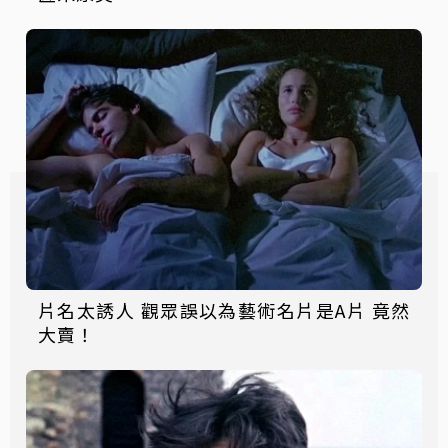
片名太誘人 觀眾誤以為藝術名片是A片 竟然
大賣！