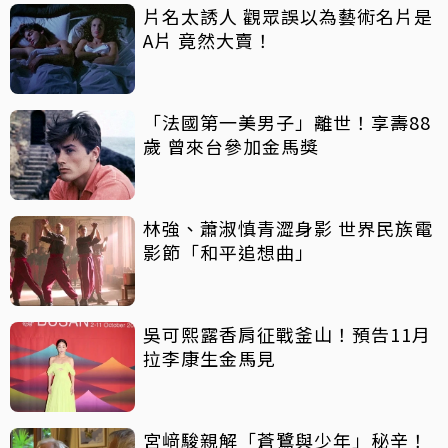
片名太誘人 觀眾誤以為藝術名片是
A片 竟然大賣！
「法國第一美男子」離世！享壽88
歲 曾來台參加金馬獎
林強、蕭淑慎青澀身影 世界民族電
影節「和平追想曲」
吳可熙露香肩征戰釜山！預告11月
拉李康生金馬見
宮﨑駿親解「蒼鷺與少年」秘辛！