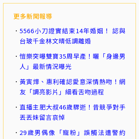
更多新聞報導
5566小刀證實結束14年婚姻！ 認與
台玻千金林文晴低調離婚
愷樂突曝雙寶35周早產！曬「身邊男
人」最新情況曝光
黃寅燁、惠利確認愛意深情熱吻！網
友「調亮影片」細看舌吻過程
直播主肥大叔46歲驟逝！昔競爭對手
丟丟妹留言哀悼
29歲男偶像「寵粉」誤觸法遭警約