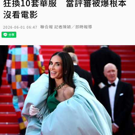
狂換10套華服 當評審被爆根本
沒看電影
聯合報 記者陳穎／即時報導
2026-06-01 06:47