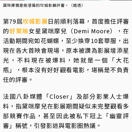
黛咪摩爾是剛落幕的坎城影展評審。（路透）
第79屆
坎城影展
日前順利落幕，首度擔任評審
的
好萊塢
女星黛咪摩兒（Demi Moore），在
活動期間宛如花蝴蝶，至少換穿10套華服，出
現在各大首映會現場，原本被讚為影展增添星
光，不料現在被爆料，她就是一個「大花
瓶」，根本沒有好好觀看電影，堪稱是不負責
任的評審。
法國八卦媒體「Closer」及部分影業人士爆
料，指黛咪摩兒在影展期間疑似未完整觀看多
部競賽作品，甚至因此被私下冠上「幽靈評
審」稱號，引發影迷與電影圈熱議。