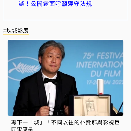
談！公開露面呼籲遵守法規
#坎城影展
再下一「城」！不同以往的朴贊郁與影視巨
匠宋康昊