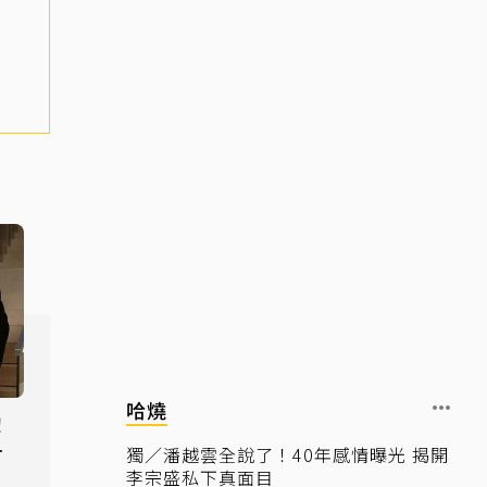
哈燒
！
緊
獨／潘越雲全說了！40年感情曝光 揭開
李宗盛私下真面目