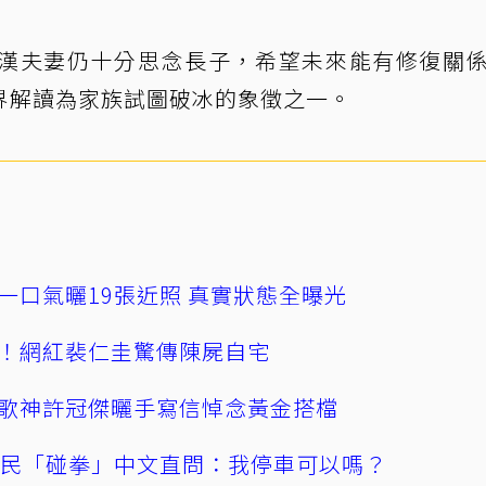
漢夫妻仍十分思念長子，希望未來能有修復關
界解讀為家族試圖破冰的象徵之一。
一口氣曬19張近照 真實狀態全曝光
！網紅裴仁圭驚傳陳屍自宅
歌神許冠傑曬手寫信悼念黃金搭檔
親民「碰拳」中文直問：我停車可以嗎？