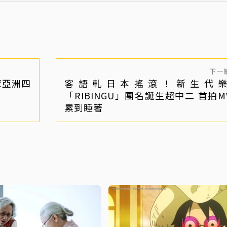
下一
聚亞洲四
客語軋日本搖滾！新生代
「RIBINGU」團名誕生超中二 首拍M
累到睡著