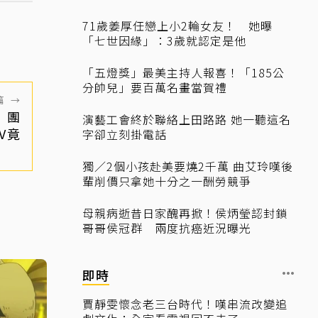
71歲姜厚任戀上小2輪女友！ 她曝
「七世因緣」：3歲就認定是他
「五燈獎」最美主持人報喜！「185公
分帥兒」要百萬名畫當賀禮
篇
→
樂團
演藝工會終於聯絡上田路路 她一聽這名
V竟
字卻立刻掛電話
獨／2個小孩赴美要燒2千萬 曲艾玲嘆後
輩削價只拿她十分之一酬勞競爭
母親病逝昔日家醜再掀！侯炳瑩認封鎖
哥哥侯冠群 兩度抗癌近況曝光
即時
賈靜雯懷念老三台時代！嘆串流改變追