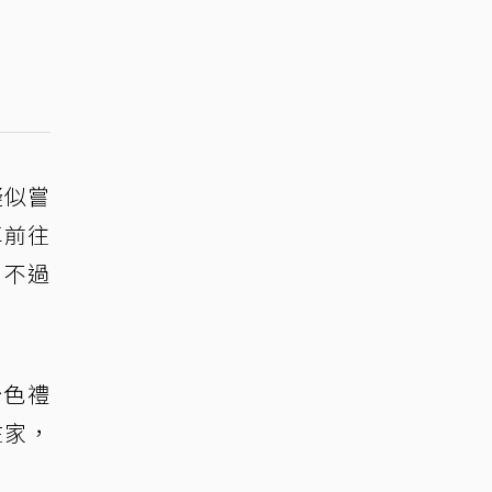
疑似嘗
車前往
。不過
粉色禮
在家，