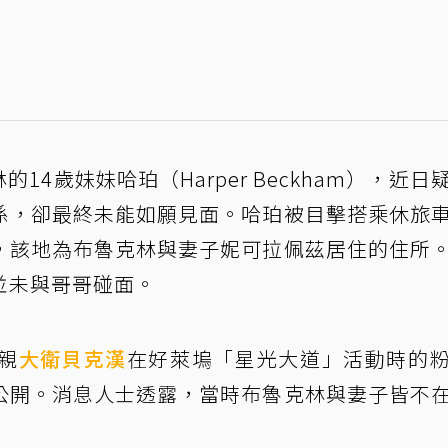
林的14歲妹妹哈珀（Harper Beckham），近日
係，卻最終未能如願見面。哈珀被目擊搭乘休旅
，該地為布魯克林與妻子妮可拉佩茲居住的住所
並未與哥哥碰面。
親
大衛貝克漢
在好萊塢「星光大道」活動時的
公開。消息人士透露，當時布魯克林與妻子皆不