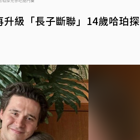
哈珀探兄慘吃閉門羹
再升級「長子斷聯」14歲哈珀