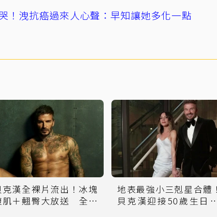
哭！洩抗癌過來人心聲：早知讓她多化一點
貝克漢全裸片流出！冰塊
地表最強小三剋星合體
腹肌＋翹臀大放送 全網
貝克漢迎接50歲生日 
流口水
牽辣妻、愛女秀甜蜜