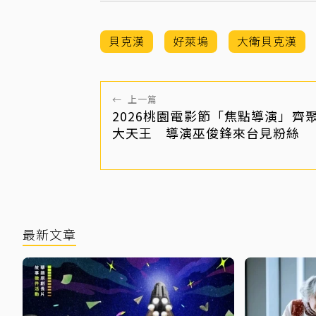
貝克漢
好萊塢
大衛貝克漢
←
上一篇
2026桃園電影節「焦點導演」齊
大天王 導演巫俊鋒來台見粉絲
最新文章