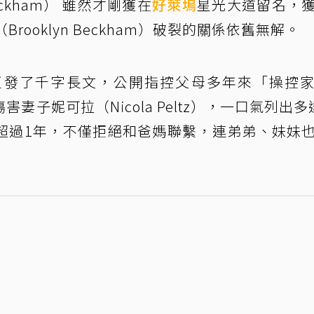
Beckham） 雖然才剛獲在
好萊塢
星光大道留名，
rooklyn Beckham）破裂的關係依舊無解。
更發了千字長文，公開指控父母多年來「操控
子妮可拉（Nicola Peltz），一口氣列出多
超過1年，不僅拒絕和爸媽聯繫，連弟弟、妹妹