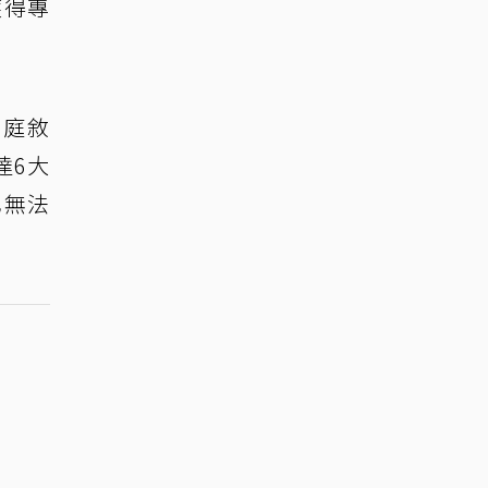
獲得專
家庭敘
達6大
也無法