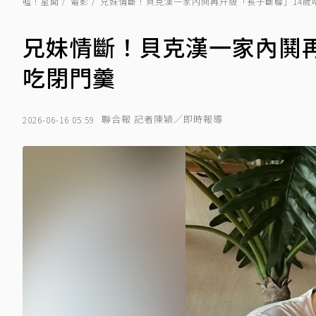
噓！星聞
電影
兄妹情斷！貝克漢一家內鬨再升級「長子斷聯」14歲
兄妹情斷！貝克漢一家內鬨
吃閉門羹
聯合報 記者陳穎／即時報導
2026-06-16 05:59