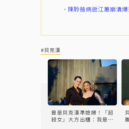
陳聆薇病逝江蕙崩潰爆
#貝克漢
曾是貝克漢準媳婦！「超
殺女」大方出櫃：我是女
同志