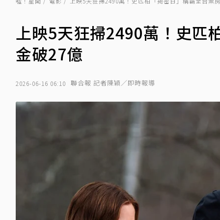
噓！星聞
電影
上映5天狂掃2490萬！史匹柏「揭密日」稱霸全台票
上映5天狂掃2490萬！史
金破27億
聯合報 記者陳穎／即時報導
2026-06-16 06:10