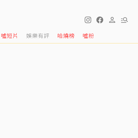
噓短片
娛樂有評
哈燒榜
噓粉