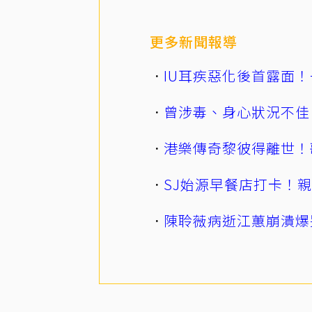
更多新聞報導
IU耳疾惡化後首露面！
曾涉毒、身心狀況不佳
港樂傳奇黎彼得離世！
SJ始源早餐店打卡！
陳聆薇病逝江蕙崩潰爆