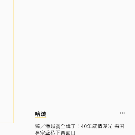
哈燒
獨／潘越雲全說了！40年感情曝光 揭開
李宗盛私下真面目