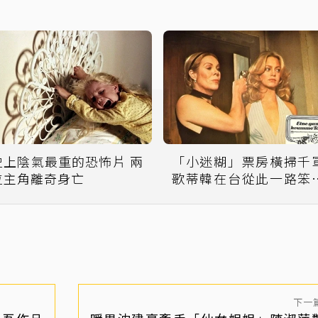
史上陰氣最重的恐怖片 兩
「小迷糊」票房橫掃千
位主角離奇身亡
歌蒂韓在台從此一路笨
底？
下一