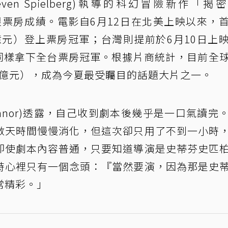
teven Spielberg)執導的科幻冒險新作「揭
映後開出亮眼票房成績。電影自6月12日在北美上映以來，
3億元）登上票房冠軍；台灣則提前於6月10日上
，同樣拿下全台票房冠軍。根據片商統計，目前全
27億元），成為今夏最受矚目的話題大片之一。
Connor)透露，自己收到劇本後幾乎是一口氣讀完
數天時間慢慢消化，但這次卻只用了不到一小時
即使劇本內容普通，只要知道導演是史蒂芬史匹
時心裡只有一個念頭：『當然要演，因為那是史
常精彩。」