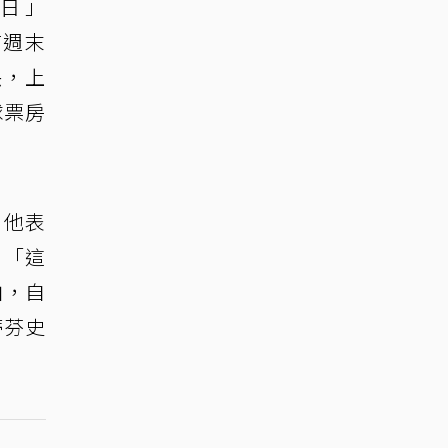
密日」
首週末
映，上
球票房
。他表
，「這
柏，自
蒂芬史