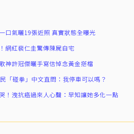
一口氣曬19張近照 真實狀態全曝光
！網紅裴仁圭驚傳陳屍自宅
歌神許冠傑曬手寫信悼念黃金搭檔
親民「碰拳」中文直問：我停車可以嗎？
哭！洩抗癌過來人心聲：早知讓她多化一點