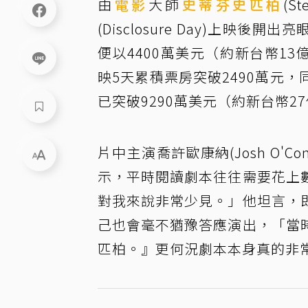
由
電影
大師
史蒂芬史匹柏
(S
(Disclosure Day)上
便以4400萬美元（約新台幣1
映5天累積票房突破2490萬元
已突破9290萬美元（約新台幣
片中主演喬許歐康納(Josh O'
示，平時閱讀劇本往往需要花上
對我來說非常少見。」他坦言，
己也會毫不猶豫答應演出，「當
匹柏。』更何況劇本本身真的非