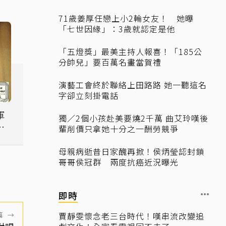
71歲姜厚任戀上小2輪女友！ 她曝
「七世因緣」：3歲就認定是他
「五燈獎」最美主持人報喜！「185公
分帥兒」要百萬名畫當賀禮
演藝工會終於聯絡上田路路 她一聽這名
字卻立刻掛電話
軍
獨／2個小孩赴美要燒2千萬 曲艾玲嘆後
到
輩削價只拿她十分之一酬勞競爭
母親病逝昔日家醜再掀！侯炳瑩認封鎖
哥哥侯冠群 兩度抗癌近況曝光
即時
篇
→
賈靜雯懷念老三台時代！嘆串流改變追