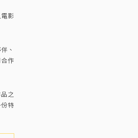
人電影
夥伴、
們合作
作品之
一份特