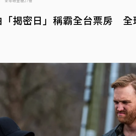
房 全球吸金破27億
匹柏「揭密日」稱霸全台票房 全