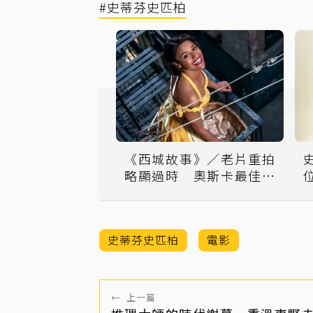
#史蒂芬史匹柏
《西城故事》／老片重拍
略顯過時 奧斯卡最佳女
配角成最大亮點
史蒂芬史匹柏
電影
←
上一篇