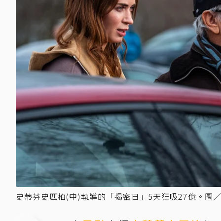
史蒂芬史匹柏(中)執導的「揭密日」5天狂吸27億。圖／