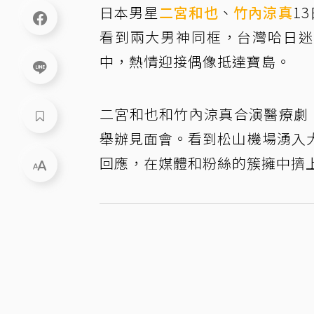
日本男星
二宮和也
、
竹內涼真
1
看到兩大男神同框，台灣哈日迷
中，熱情迎接偶像抵達寶島。
二宮和也和竹內涼真合演醫療劇
舉辦見面會。看到松山機場湧入
回應，在媒體和粉絲的簇擁中擠