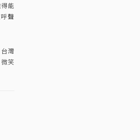
難得能
歡呼聲
到台灣
、微笑