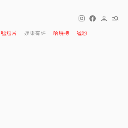
噓短片
娛樂有評
哈燒榜
噓粉