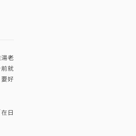
雞湯老
台前就
，要好
「在日