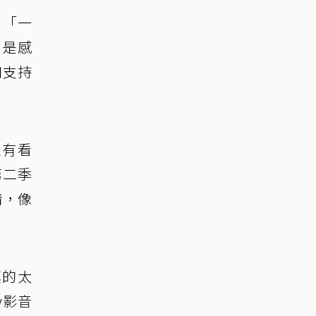
，「一
則是感
和支持
家有看
第二季
情，像
真的太
y影音