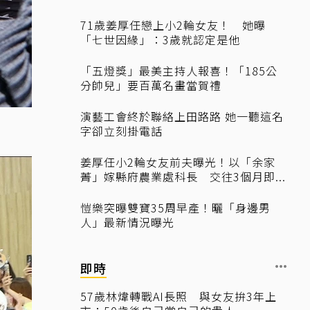
71歲姜厚任戀上小2輪女友！ 她曝
「七世因緣」：3歲就認定是他
「五燈獎」最美主持人報喜！「185公
分帥兒」要百萬名畫當賀禮
演藝工會終於聯絡上田路路 她一聽這名
字卻立刻掛電話
姜厚任小2輪女友前夫曝光！以「余家
菁」嫁縣府農業處科長 交往3個月即...
愷樂突曝雙寶35周早產！曬「身邊男
人」最新情況曝光
即時
57歲林煒轉戰AI長照 與女友拚3年上