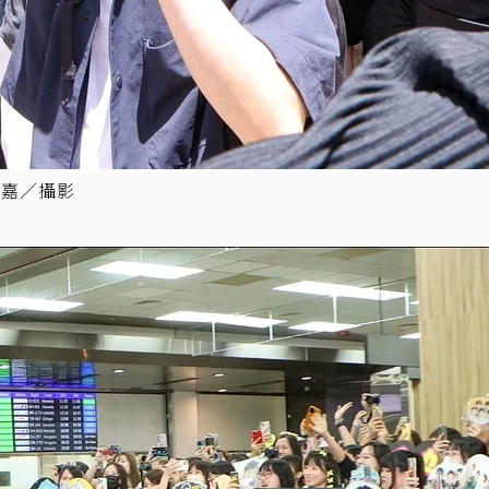
昱嘉／攝影