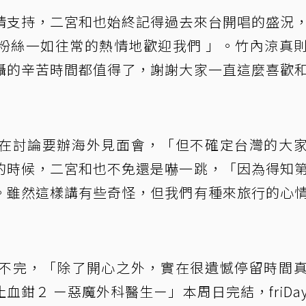
情支持，二宮和也始終記得過去來台開唱的盛況
粉絲一如往常的熱情地歡迎我們 」。竹內涼真
攝的辛苦時間都值得了，謝謝大家一直這麼喜歡
在討論要辦海外見面會，「但不確定台灣的大
的時候，二宮和也不免還是嚇一跳，「因為得知
。雖然這樣講有些奇怪，但我們有種來旅行的心
不完，「除了開心之外，實在很遺憾停留時間
鉗２ ー惡魔外科醫生ー」本周日完結，friDa