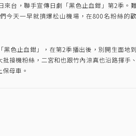
3日來台，聯手宣傳日劇「黑色止血鉗」第2季。
們今天一早就擠爆松山機場，在800名粉絲的
「黑色止血鉗」，在第2季播出後，別開生面地
大批接機粉絲，二宮和也跟竹內涼真也沿路揮手
上保母車。