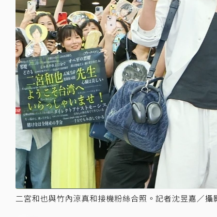
二宮和也與竹內涼真和接機粉絲合照。記者沈昱嘉／攝