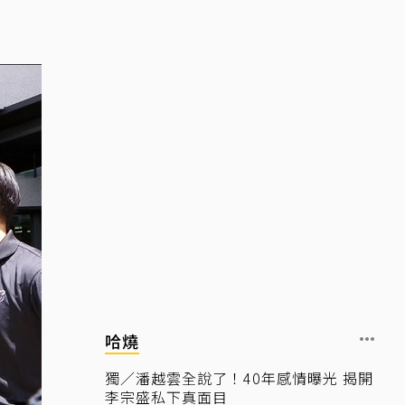
哈燒
獨／潘越雲全說了！40年感情曝光 揭開
李宗盛私下真面目