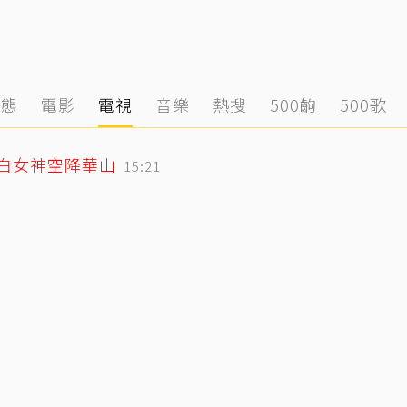
動態
電影
電視
音樂
熱搜
500齣
500歌
純白女神空降華山
15:21