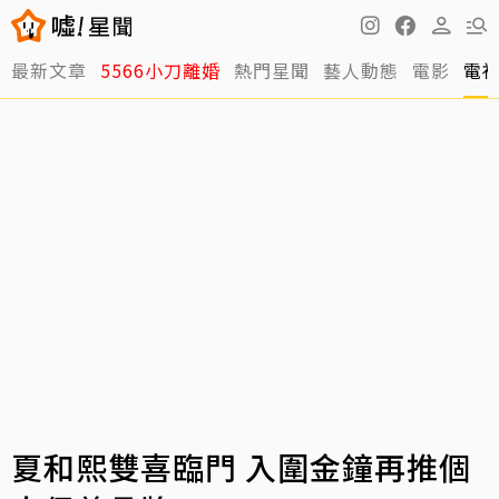
最新文章
5566小刀離婚
熱門星聞
藝人動態
電影
電
夏和熙雙喜臨門 入圍金鐘再推個