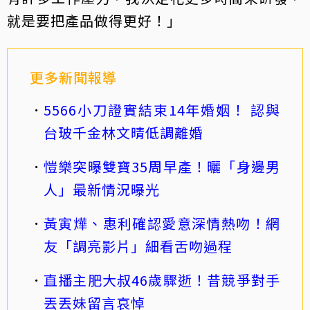
就是要把產品做得更好！」
更多新聞報導
5566小刀證實結束14年婚姻！ 認與
台玻千金林文晴低調離婚
愷樂突曝雙寶35周早產！曬「身邊男
人」最新情況曝光
黃寅燁、惠利確認愛意深情熱吻！網
友「調亮影片」細看舌吻過程
直播主肥大叔46歲驟逝！昔競爭對手
丟丟妹留言哀悼