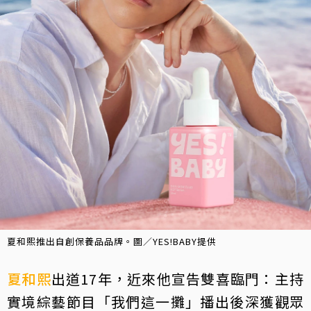
夏和熙推出自創保養品品牌。圖／YES!BABY提供
夏和熙
出道17年，近來他宣告雙喜臨門：主持
實境綜藝節目「我們這一攤」播出後深獲觀眾