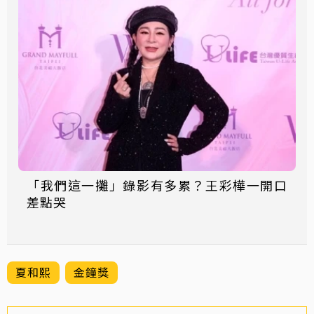
「我們這一攤」錄影有多累？王彩樺一開口
差點哭
夏和熙
金鐘獎