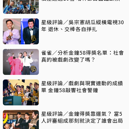
星級評論／吳宗憲胡瓜縱橫電視30
年 退休、交棒各自掙扎
雀雀／分析金鐘58得獎名單：社會
真的被戲劇改變了嗎？
星級評論／戲劇與現實連動的成績
單 金鐘58敲響社會警鐘
星級評論／金鐘得獎靠運氣？ 當5
人評審組成那刻就決定了誰會出局