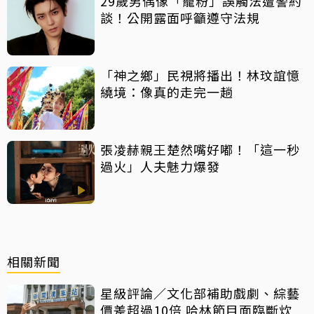
29歲男偶像「寵粉」誤觸法遭警約
談！公開露面呼籲遵守法規
「神之鄉」民視將播出！林玟誼憶
繞境：像真的走完一趟
張凌赫親王楚然嘴好嘟！「這一秒
過火」人夫魅力爆發
相關新聞
星級評論／文化部補助戲劇、綜藝
價差超過10倍 哈林節目面臨斷炊