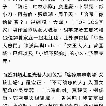
子，「騎吧！哈林小隊」庾澄慶、卜學亮、彭
小刀、柯有倫、張庭瑚、周予天，「哈囉！你
給問嗎？」視網膜、大霈，「TOP DOG回
家」製作團隊與藝人魏蔓、胡宇威及五隻狗和
12位認養家庭一起走紅毯，此外還包括「綜藝
大熱門」陳漢典與Lulu，「女王大人」曾國
城、巴鈺以及「小姐不熙娣」的小S、派翠克
等。
而戲劇類走星光藝人則包括「客家尋味劇場-女
孩上場2」羅宏正，「不可饒恕的人」入圍女
配角的吳奕蓉，「此時此刻」賈靜雯、劉俊
謙、郭雪芙與楊銘威，「省省吧！我家富貴
發」陳昭妃，「何百芮的地獄毒白」孫可芳與