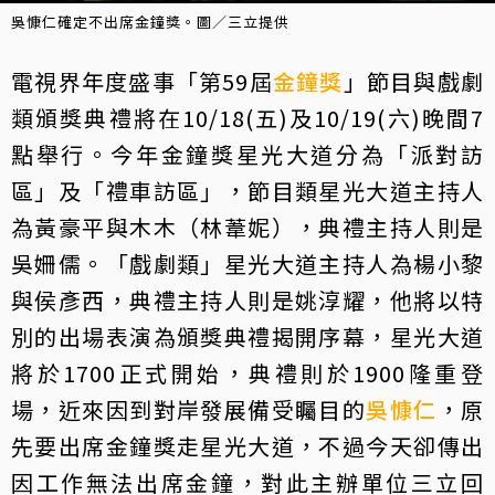
吳慷仁確定不出席金鐘獎。圖／三立提供
電視界年度盛事「第59屆
金鐘獎
」節目與戲劇
類頒獎典禮將在10/18(五)及10/19(六)晚間7
點舉行。今年金鐘獎星光大道分為「派對訪
區」及「禮車訪區」，節目類星光大道主持人
為黃豪平與木木（林葦妮），典禮主持人則是
吳姍儒。「戲劇類」星光大道主持人為楊小黎
與侯彥西，典禮主持人則是姚淳耀，他將以特
別的出場表演為頒獎典禮揭開序幕，星光大道
將於1700正式開始，典禮則於1900隆重登
場，近來因到對岸發展備受矚目的
吳慷仁
，原
先要出席金鐘獎走星光大道，不過今天卻傳出
因工作無法出席金鐘，對此主辦單位三立回