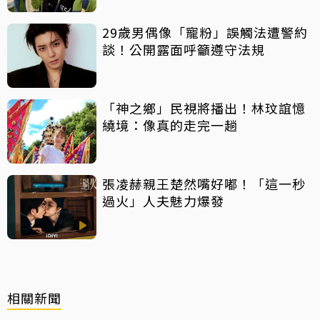
29歲男偶像「寵粉」誤觸法遭警約
談！公開露面呼籲遵守法規
「神之鄉」民視將播出！林玟誼憶
繞境：像真的走完一趟
張凌赫親王楚然嘴好嘟！「這一秒
過火」人夫魅力爆發
相關新聞