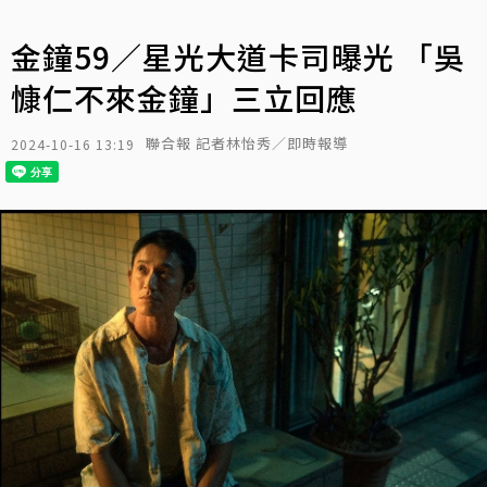
金鐘59／星光大道卡司曝光 「吳
慷仁不來金鐘」三立回應
聯合報 記者林怡秀／即時報導
2024-10-16 13:19