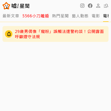
最新文章
5566小刀離婚
熱門星聞
藝人動態
電影
電
29歲男偶像「寵粉」誤觸法遭警約談！公開露面
呼籲遵守法規
4歲兒緊盯AKIRA備戰演唱會 萌學林志玲甜喊
「加油」