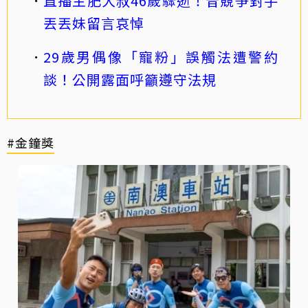
直播主肥大叔46歲驟逝！昔競爭對手
丟丟妹留言哀悼
29歲男偶像「寵粉」誤觸法遭警約
談！公開露面呼籲遵守法規
#金鐘獎