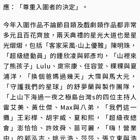
應：「尊重入圍者的決定」。
今年入圍作品不論節目類及戲劇類作品都非常
多元且百花齊放，兩天典禮的星光大道也是星
光熠熠，包括「客家采風-山上優雅」陳明珠，
「超級總動員」的鍾欣凌與郭彥均，「山裡來
了熊孩子」Lulu、庹宗康、任容萱、粿粿與夏
浦洋，「換個爸媽過幾天」大霈與馬大元，
「守護我們的星球」的舒夢蘭與製作團隊，
「上山下海過一夜之極島台灣s的四位主持人
雷艾美、黃仕傑、Max與八弟，「我們這一
攤」王彩樺、胡宇威、夏和熙，「超級夜總
會」澎恰恰、許效舜、苗可麗，「嗨！營業
中」的郭泓志、姚元浩、莎莎、張立東與浩