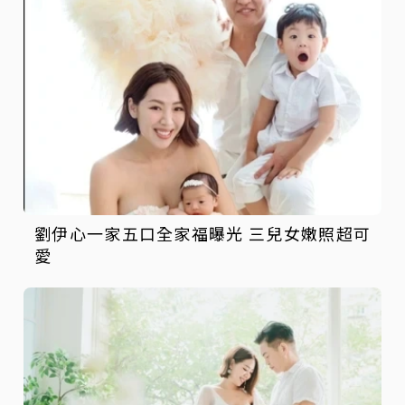
劉伊心一家五口全家福曝光 三兒女嫩照超可
愛