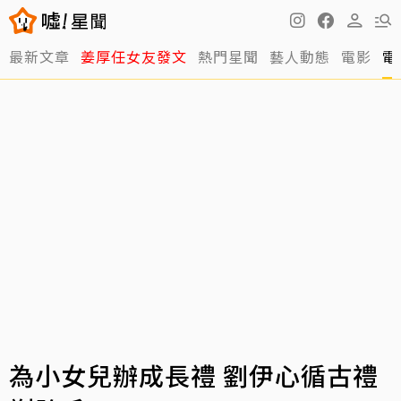
最新文章
姜厚任女友發文
熱門星聞
藝人動態
電影
電
為小女兒辦成長禮 劉伊心循古禮