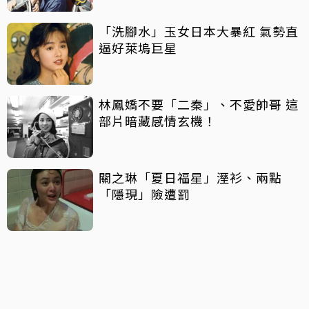
「洗腳水」玉女日本大暴紅 氣勢直
逼好萊塢巨星
林鳳嬌不要「二秦」、不愛帥哥 這
部片暗藏感情玄機！
關之琳「夏日福星」溼衫、兩點
「隱現」險遭罰