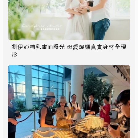
劉伊心哺乳畫面曝光 母愛爆棚真實身材全現
形