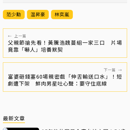
范少勳
温昇豪
林奕嵐
←
上一篇
父親節搶先看！黃騰浩魏蔓組一家三口 片場
竟靠「嚇人」培養默契
下一篇
→
富婆砸錢塞60場親密戲「伸舌輸送口水」！短
劇遭下架 鮮肉男星吐心聲：要守住底線
最新文章