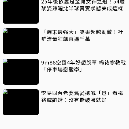
25年後依舊是金庸女神之冠！54歲
黎姿辣曬北半球真實狀態美成這樣
「週末最強大」笑果超越勁敵！社
群流量狂飆直逼千萬
9m88空窗4年好想脫單 楊祐寧教戰
「停車場戀愛學」
李易同台老婆舊愛還喊「爸」看楊
銘威離婚：沒有撕破臉就好