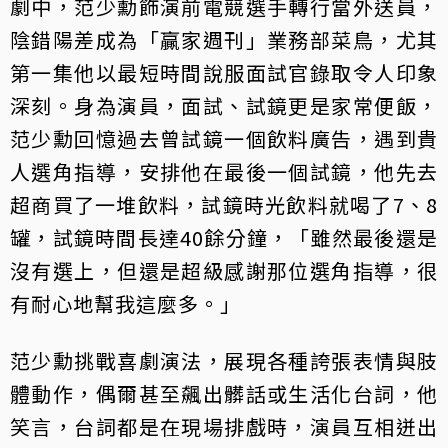
劇中，范少勳飾演前電競選手轉行當外送員，
陰錯陽差成為「贏家週刊」業務部菜鳥，尤其
第一集他以最短時間說服面試官錄取令人印象
深刻。身為演員，面試、試鏡更是家常便飯，
范少勳回憶過去曾試鏡一個飲料廣告，遇到貴
人選角指導，安排他在最後一個試鏡，他先去
超商買了一堆飲料，試鏡時光飲料就喝了7、8
罐，試鏡時間長達40餘分鐘，「雖然最後還是
沒有選上，但還是超級感謝那位選角指導，很
有耐心地幫我這麼多。」
范少勳挑戰喜劇演法，展現各種誇張表情與肢
體動作，偶爾甚至飆出髒話或生活化台詞，他
笑言，台詞都是在現場排戲時，演員互相迸出