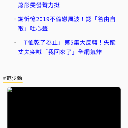
蕭彤雯發聲力挺
謝忻憶2019不倫戀風波！認「咎由自
取」吐心聲
「T恤乾了為止」第5集大反轉！失蹤
丈夫突喊「我回來了」全網氣炸
#范少勳