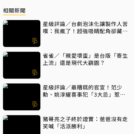
相關新聞
星級評論／台劇泡沫化讓製作人苦
嘆：我瘋了！超強吸睛配角卻藏隱
憂
雀雀／「親愛壞蛋」是台版「寄生
上流」還是現代大觀園？
星級評論／最糟糕的官宣！范少
勳、姚淳耀喜事犯「3大忌」惹眾
怒
豬哥亮之子終於證實：爸爸沒有走
笑喊「活派勝利」