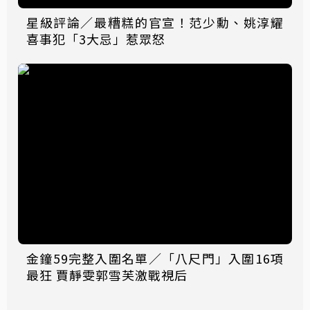
星級評論／最糟糕的官宣！范少勳、姚淳耀
喜事犯「3大忌」惹眾怒
金鐘59完整入圍名單／「八尺門」入圍16項
最狂 賈靜雯郭雪芙激戰視后