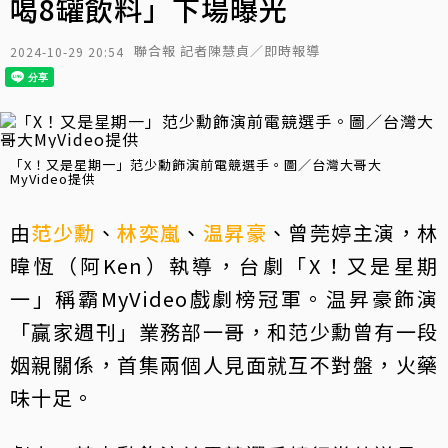
喝8罐飲料」下場曝光
聯合報 記者陳慧貞／即時報導
2024-10-29 20:54
「X！又是星期一」范少勳飾演前電競選手。圖／台灣大哥大
MyVideo提供
由
范少勳
、
林奕嵐
、
温昇豪
、曾莞婷主演，林
暐恆（阿Ken）執導，台劇「X！又是星期
一」稱霸MyVideo戲劇榜冠軍。温昇豪飾演
「贏家週刊」業務部一哥，和范少勳曾有一段
姻親關係，首集兩個人見面就互不對盤，火藥
味十足。