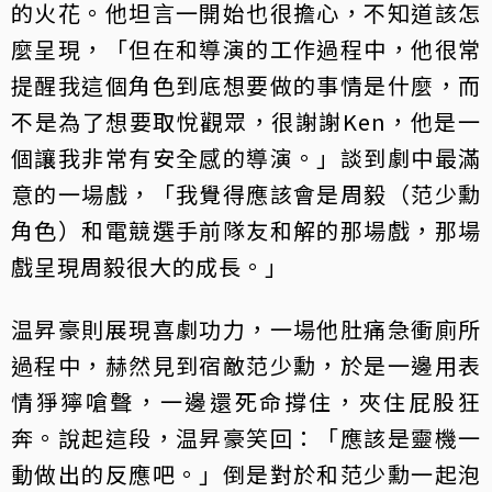
的火花。他坦言一開始也很擔心，不知道該怎
麼呈現，「但在和導演的工作過程中，他很常
提醒我這個角色到底想要做的事情是什麼，而
不是為了想要取悅觀眾，很謝謝Ken，他是一
個讓我非常有安全感的導演。」談到劇中最滿
意的一場戲，「我覺得應該會是周毅（范少勳
角色）和電競選手前隊友和解的那場戲，那場
戲呈現周毅很大的成長。」
温昇豪則展現喜劇功力，一場他肚痛急衝廁所
過程中，赫然見到宿敵范少勳，於是一邊用表
情猙獰嗆聲，一邊還死命撐住，夾住屁股狂
奔。說起這段，温昇豪笑回：「應該是靈機一
動做出的反應吧。」倒是對於和范少勳一起泡