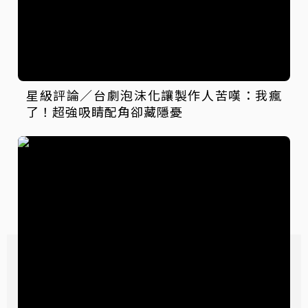
星級評論／台劇泡沫化讓製作人苦嘆：我瘋
了！超強吸睛配角卻藏隱憂