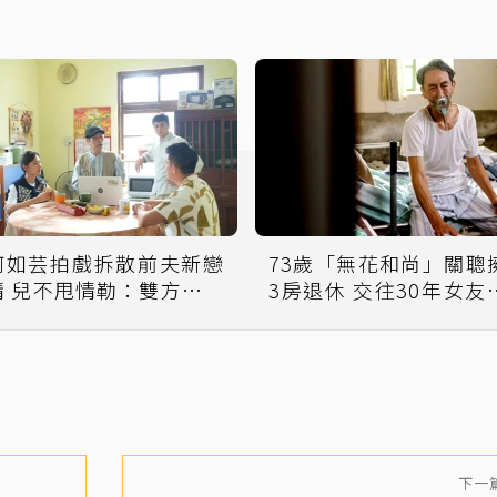
何如芸拍戲拆散前夫新戀
73歲「無花和尚」關聰
情 兒不甩情勒：雙方各退
3房退休 交往30年女友首
一步
曝光
下一