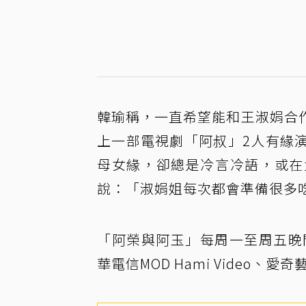
韓瑜稱，一直希望能和王淑娟合
上一部電視劇「阿叔」2人有緣
母女緣，卻總是冷言冷語，或在
說：「淑娟姐每次都會準備很多
「阿榮與阿玉」每周一至周五晚間8
華電信MOD Hami Video、