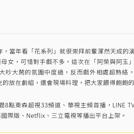
作，當年看「花系列」就很崇拜前輩渾然天成的
演母女，可惜對手戲不多，這次在「阿榮與阿玉
大吵大鬧的氛圍中度過，反而戲外相處超熱絡
吃的放在劇組，還會現場料理，把大家餵得飽飽
點東森超視33頻道、華視主頻首播，LINE T
愛奇藝國際版、Netflix、三立電視等播出平台上架。