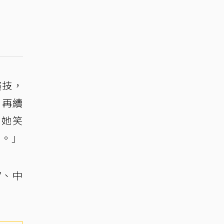
演技，
」再續
，她笑
的。」
V、中