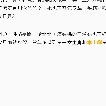
子怎麼會想念爸爸？」她也不客氣反擊「餐廳米
實且犀利。
姐頭，性格暴躁、恰北北，演媽媽的王淑娟也不
次見面就吵架，當年花系列第一女主角和
本土劇