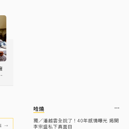
擁
哈燒
獨／潘越雲全說了！40年感情曝光 揭開
篇
→
李宗盛私下真面目