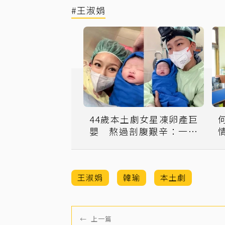
#王淑娟
44歲本土劇女星凍卵產巨
嬰 熬過剖腹艱辛：一切
都值得
王淑娟
韓瑜
本土劇
←
上一篇