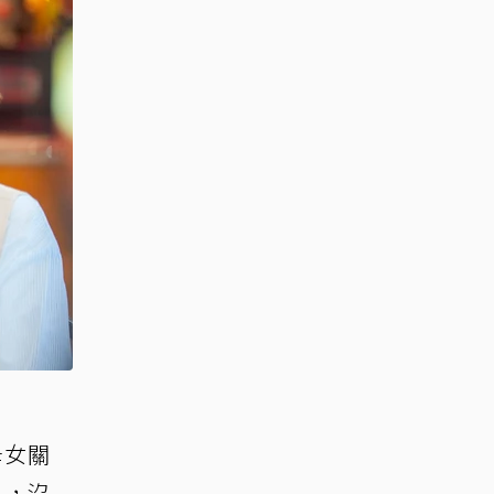
母女關
」，沒