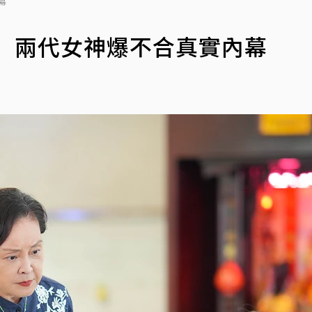
幕
 兩代女神爆不合真實內幕