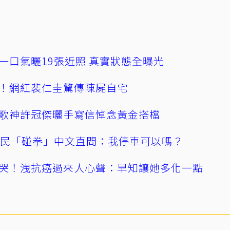
一口氣曬19張近照 真實狀態全曝光
！網紅裴仁圭驚傳陳屍自宅
歌神許冠傑曬手寫信悼念黃金搭檔
親民「碰拳」中文直問：我停車可以嗎？
哭！洩抗癌過來人心聲：早知讓她多化一點