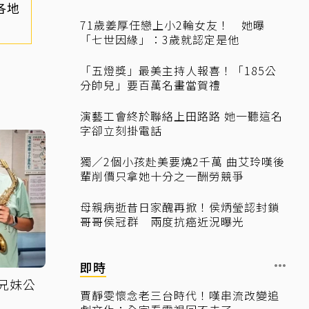
各地
71歲姜厚任戀上小2輪女友！ 她曝
「七世因緣」：3歲就認定是他
「五燈獎」最美主持人報喜！「185公
分帥兒」要百萬名畫當賀禮
演藝工會終於聯絡上田路路 她一聽這名
字卻立刻掛電話
獨／2個小孩赴美要燒2千萬 曲艾玲嘆後
輩削價只拿她十分之一酬勞競爭
母親病逝昔日家醜再掀！侯炳瑩認封鎖
哥哥侯冠群 兩度抗癌近況曝光
即時
 兄妹公
賈靜雯懷念老三台時代！嘆串流改變追