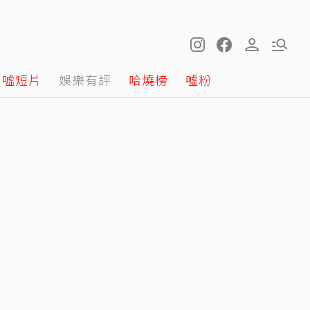
噓短片
娛樂有評
哈燒榜
噓粉