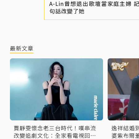
A-Lin曾想退出歌壇當家庭主婦 
句話改變了她
最新文章
賈靜雯懷念老三台時代！嘆串流
逸祥結婚
改變追劇文化：全家看電視回不
婆紫布爾