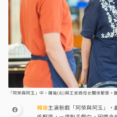
「阿榮與阿玉」中，韓瑜(右)與王淑娟母女關係緊張。
韓瑜
主演新戲「阿榮與阿玉」，
係緊張，一場對手戲中，因懷念