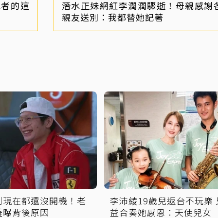
記者的這
潛水正妹網紅李潤潤驟逝！母親感謝
親友送別：我都替她記著
到現在都還沒開機！老
李沛綾19歲兒返台不玩樂
羞曝背後原因
益合奏她感恩：天使兒女