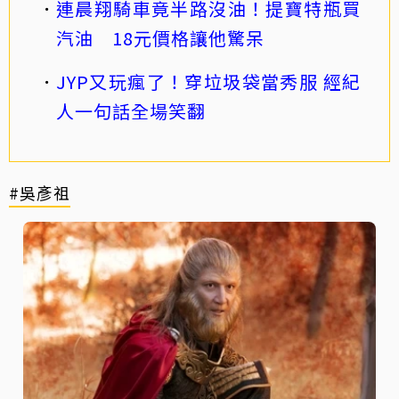
連晨翔騎車竟半路沒油！提寶特瓶買
汽油 18元價格讓他驚呆
JYP又玩瘋了！穿垃圾袋當秀服 經紀
人一句話全場笑翻
#吳彥祖