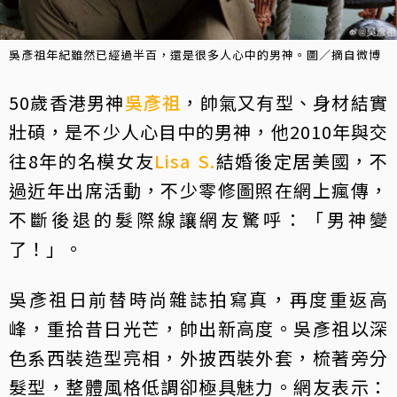
吳彥祖年紀雖然已經過半百，還是很多人心中的男神。圖／摘自微博
50歲香港男神
吳彥祖
，帥氣又有型、身材結實
壯碩，是不少人心目中的男神，他2010年與交
往8年的名模女友
Lisa S.
結婚後定居美國，不
過近年出席活動，不少零修圖照在網上瘋傳，
不斷後退的髮際線讓網友驚呼：「男神變
了！」。
吳彥祖日前替時尚雜誌拍寫真，再度重返高
峰，重拾昔日光芒，帥出新高度。吳彥祖以深
色系西裝造型亮相，外披西裝外套，梳著旁分
髮型，整體風格低調卻極具魅力。網友表示：