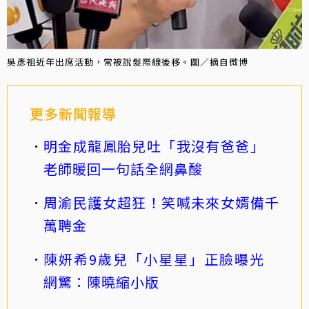
吳彥祖近年出席活動，常被說髮際線後移。圖／摘自微博
更多新聞報導
明金成龍鳳胎兒吐「我沒有爸爸」
老師暖回一句話全網鼻酸
周渝民護女超狂！笑喊未來女婿備千
萬聘金
陳妍希9歲兒「小星星」正臉曝光
網驚：陳曉縮小版