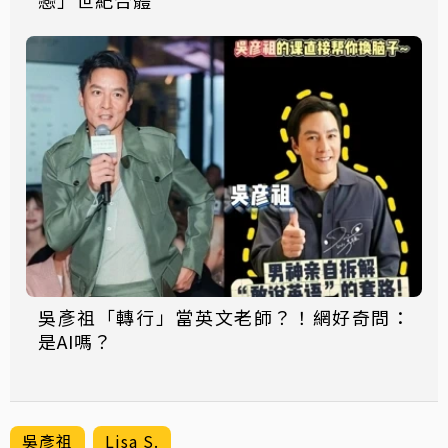
吳彥祖「轉行」當英文老師？！網好奇問：
是AI嗎？
吳彥祖
Lisa S.