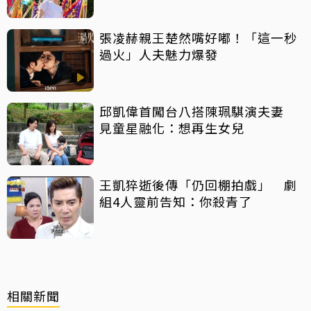
張凌赫親王楚然嘴好嘟！「這一秒
過火」人夫魅力爆發
邱凱偉首闖台八搭陳珮騏演夫妻
見童星融化：想再生女兒
王凱猝逝後傳「仍回棚拍戲」 劇
組4人靈前告知：你殺青了
相關新聞