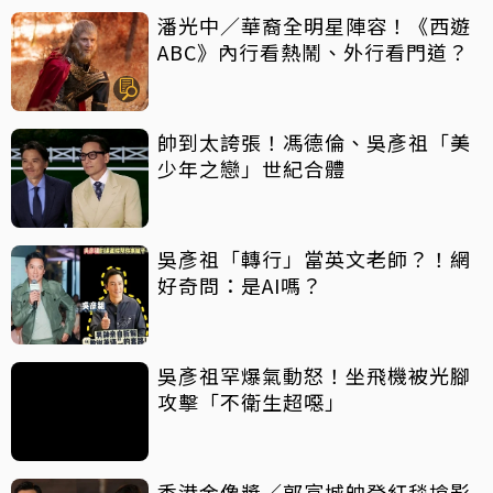
潘光中／華裔全明星陣容！《西遊
ABC》內行看熱鬧、外行看門道？
帥到太誇張！馮德倫、吳彥祖「美
少年之戀」世紀合體
吳彥祖「轉行」當英文老師？！網
好奇問：是AI嗎？
吳彥祖罕爆氣動怒！坐飛機被光腳
攻擊「不衛生超噁」
香港金像獎／郭富城帥登紅毯搶影