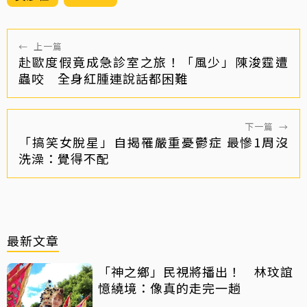
←
上一篇
赴歐度假竟成急診室之旅！「風少」陳浚霆遭
蟲咬 全身紅腫連說話都困難
下一篇
→
「搞笑女脫星」自揭罹嚴重憂鬱症 最慘1周沒
洗澡：覺得不配
最新文章
「神之鄉」民視將播出！ 林玟誼
憶繞境：像真的走完一趟