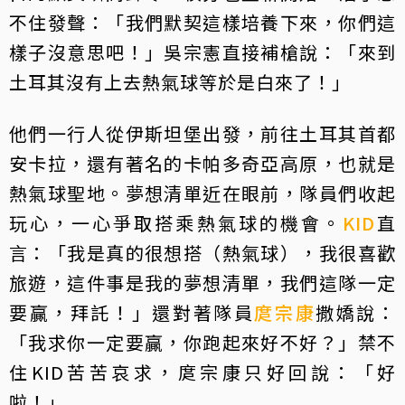
不住發聲：「我們默契這樣培養下來，你們這
樣子沒意思吧！」吳宗憲直接補槍說：「來到
土耳其沒有上去熱氣球等於是白來了！」
他們一行人從伊斯坦堡出發，前往土耳其首都
安卡拉，還有著名的卡帕多奇亞高原，也就是
熱氣球聖地。夢想清單近在眼前，隊員們收起
玩心，一心爭取搭乘熱氣球的機會。
KID
直
言：「我是真的很想搭（熱氣球），我很喜歡
旅遊，這件事是我的夢想清單，我們這隊一定
要贏，拜託！」還對著隊員
庹宗康
撒嬌說：
「我求你一定要贏，你跑起來好不好？」禁不
住KID苦苦哀求，庹宗康只好回說：「好
啦！」