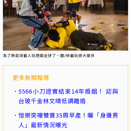
為了熱氣球藝人玩遊戲全拼了。圖/綜藝玩很大提供
更多新聞報導
5566小刀證實結束14年婚姻！ 認與
台玻千金林文晴低調離婚
愷樂突曝雙寶35周早產！曬「身邊男
人」最新情況曝光