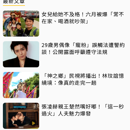
最新文章
女兒給她不及格！六月被爆「常不
在家、喝酒就吵架」
29歲男偶像「寵粉」誤觸法遭警約
談！公開露面呼籲遵守法規
「神之鄉」民視將播出！林玟誼憶
繞境：像真的走完一趟
張凌赫親王楚然嘴好嘟！「這一秒
過火」人夫魅力爆發