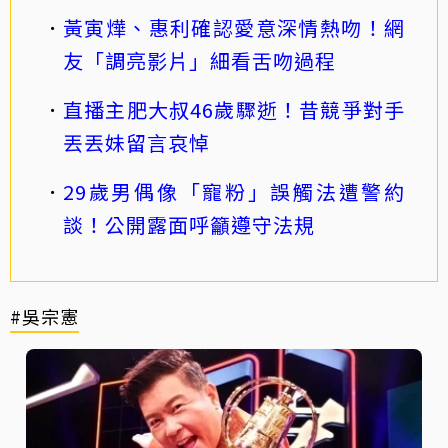
黃寅燁、惠利確認愛意深情熱吻！網
友「調亮影片」細看舌吻過程
直播主肥大叔46歲驟逝！昔競爭對手
丟丟妹留言哀悼
29歲男偶像「寵粉」誤觸法遭警約
談！公開露面呼籲遵守法規
#吳宗憲