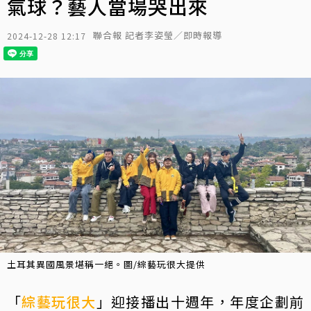
氣球？藝人當場哭出來
聯合報 記者李姿瑩／即時報導
2024-12-28 12:17
土耳其異國風景堪稱一絕。圖/綜藝玩很大提供
「
綜藝玩很大
」迎接播出十週年，年度企劃前