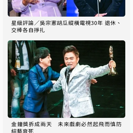
星級評論／吳宗憲胡瓜縱橫電視30年 退休、
交棒各自掙扎
金鐘獎拆成兩天 未來戲劇必然起飛而慎防
綜藝衰死