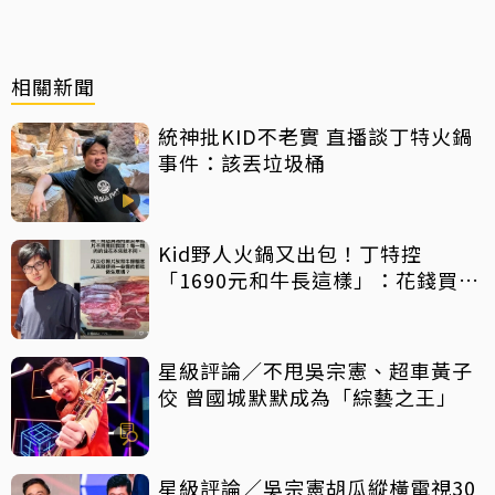
相關新聞
統神批KID不老實 直播談丁特火鍋
事件：該丟垃圾桶
Kid野人火鍋又出包！丁特控
「1690元和牛長這樣」：花錢買罪
受
星級評論／不甩吳宗憲、超車黃子
佼 曾國城默默成為「綜藝之王」
星級評論／吳宗憲胡瓜縱橫電視30