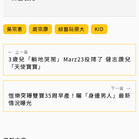
吳宗憲
庹宗康
綜藝玩很大
KID
←
上一篇
3歲兒「躺地哭鬧」Marz23投降了 健志讚兒
「天使寶寶」
下一篇
→
愷樂突曝雙寶35周早產！曬「身邊男人」最新
情況曝光