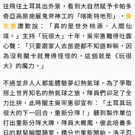
往飛往土耳其出外景，看到大自然賦予卡帕多
奇亞高原施展鬼斧神工的「喀斯特地形」，
吳
宗憲
讚歎說：「真的是世外桃源、人間仙
境。」主持「玩很大」十年，吳宗憲難得吐露
心聲：「只要跟家人去旅遊都不知道幹嘛，因
為沒有關卡就覺得怪怪的，這個就是《玩很
大》的魔力。」
不過並非人人都能體驗夢幻熱氣球，為了爭取
搭上世界知名的熱氣球之旅，隊員們卯足了全
力比拚，此時關主吳宗憲卻宣布：「土耳其玩
很大的下一回合，重新分隊！」聽到製作單位
打出重新分隊大牌，隊員大搬風，彼此培養多
日的默契瞬間歸零，積分也重新開始。浩子忍