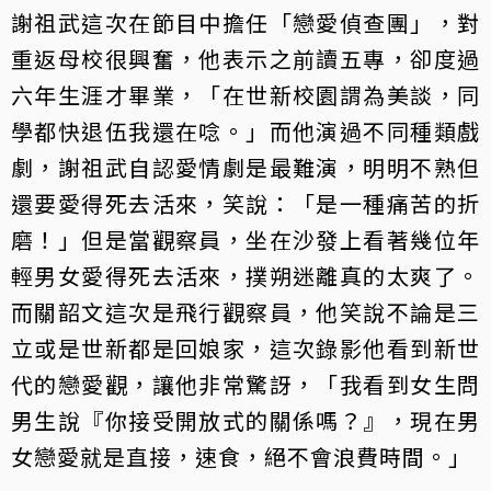
謝祖武這次在節目中擔任「戀愛偵查團」，對
重返母校很興奮，他表示之前讀五專，卻度過
六年生涯才畢業，「在世新校園謂為美談，同
學都快退伍我還在唸。」而他演過不同種類戲
劇，謝祖武自認愛情劇是最難演，明明不熟但
還要愛得死去活來，笑說：「是一種痛苦的折
磨！」但是當觀察員，坐在沙發上看著幾位年
輕男女愛得死去活來，撲朔迷離真的太爽了。
而關韶文這次是飛行觀察員，他笑說不論是三
立或是世新都是回娘家，這次錄影他看到新世
代的戀愛觀，讓他非常驚訝，「我看到女生問
男生說『你接受開放式的關係嗎？』，現在男
女戀愛就是直接，速食，絕不會浪費時間。」