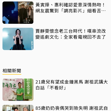
黃寅燁、惠利確認愛意深情熱吻！
網友震驚到「調亮影片」細看舌吻
過程
賈靜雯懷念老三台時代！嘆串流改
變追劇文化：全家看電視回不去了
相關新聞
21歲兒有望成金鐘黑馬 謝祖武講大
白話「不看好」
85歲奶奶喪偶哭到險失明 謝祖武自