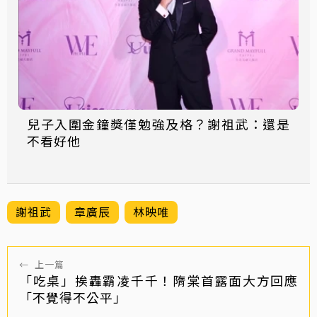
兒子入圍金鐘獎僅勉強及格？謝祖武：還是
不看好他
謝祖武
章廣辰
林映唯
←
上一篇
「吃桌」挨轟霸凌千千！隋棠首露面大方回應
「不覺得不公平」