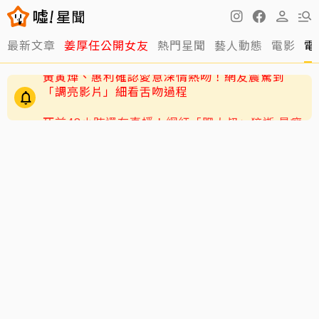
最新文章
姜厚任公開女友
熱門星聞
藝人動態
電影
電
死前48小時還在直播！網紅「肥大叔」猝逝 暴瘦
粉絲疑「早覺得不對」
黃寅燁、惠利確認愛意深情熱吻！網友震驚到
「調亮影片」細看舌吻過程