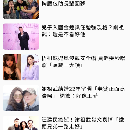
掏腰包助長輩圓夢
兒子入圍金鐘獎僅勉強及格？謝祖
武：還是不看好他
梧桐妹兜風沒戴安全帽 賈靜雯秒曬
照「頭戴一大頂」
謝祖武結婚22年罕曬「老婆正面高
清照」 網驚：好像王菲
汪建民癌逝！謝祖武發文哀悼「鐵
頭兄弟一路走好」