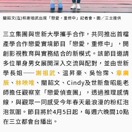
關韶文(左)和謝祖武出席「戀愛，重修中」記者會。圖／三立提供
三立集團與世新大學攜手合作，共同推出首檔
產學合作戀愛實境節目「戀愛，重修中」，開
創影視教育與實務結合的新模式。該節目邀請
多位單身男女展開深入交流與配對，並由世新
學長姐——
謝祖武
、温昇豪、吳怡霈、
章廣
辰
、
林映唯
、關韶文、Cindy及世新詹昭能老
師擔任觀察室「戀愛偵查團」，透過推理感情
線，與觀眾一同感受今年春天最浪漫的粉紅泡
泡氛圍。節目將於4月5日起，每週六晚間10點
在三立都會台播出。