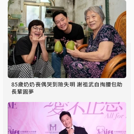
85歲奶奶喪偶哭到險失明 謝祖武自掏腰包助
長輩圓夢