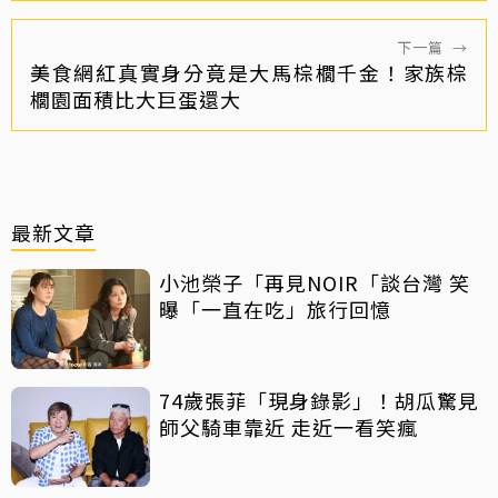
下一篇
→
美食網紅真實身分竟是大馬棕櫚千金！家族棕
櫚園面積比大巨蛋還大
最新文章
小池榮子「再見NOIR「談台灣 笑
曝「一直在吃」旅行回憶
74歲張菲「現身錄影」！胡瓜驚見
師父騎車靠近 走近一看笑瘋