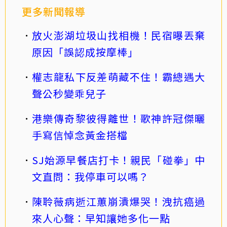
更多新聞報導
放火澎湖垃圾山找相機！民宿曝丟棄
原因「誤認成按摩棒」
權志龍私下反差萌藏不住！霸總遇大
聲公秒變乖兒子
港樂傳奇黎彼得離世！歌神許冠傑曬
手寫信悼念黃金搭檔
SJ始源早餐店打卡！親民「碰拳」中
文直問：我停車可以嗎？
陳聆薇病逝江蕙崩潰爆哭！洩抗癌過
來人心聲：早知讓她多化一點