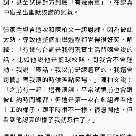
調，甚至試探對方到底「有幾兩重」，在認真
中碰撞出幽默詼諧的氣氛。
張家陞坦言這次和陳柏文一起對戲，因為彼此
太熟，導致他整個拍攝過程都覺得很好笑，解
釋：「有幾句台詞是我們現實生活鬥嘴會說的
話，比如他說他是籃球校隊，問我會不會運
動，我說『廢話，我以前是練體育的，我還會
跨欄』害我演的時候差點笑場。」陳柏文說：
「之前有一起上過表演課，平常試鏡前也會跟
彼此約時間練習，但這是第一次在劇組裡看他
上工的樣子，跟平時很不一樣，很想鬧他，但
看到他認真的樣子我就忍住了。」