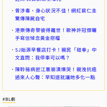
曾涉毒、身心狀況不佳！網紅裴仁圭
驚傳陳屍自宅
港樂傳奇黎彼得離世！歌神許冠傑曬
手寫信悼念黃金搭檔
SJ始源早餐店打卡！親民「碰拳」中
文直問：我停車可以嗎？
陳聆薇病逝江蕙崩潰爆哭！親洩抗癌
過來人心聲：早知道就讓她多化一點
#BL劇