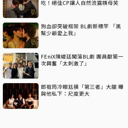
吃！絕佳CP讓人自然流露姨母笑
狗血卻突破框架 BL劇新標竿 「黑
幫少爺愛上我」
FEniX陳峻廷闖蕩BL劇 團員獻第一
次興奮「太刺激了」
郎祖筠冷眼尪摸「第三者」大腿 曝
與他私下：尺度更大