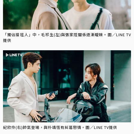
「獨佔接班人」中，毛祁生(左)與張家陞關係逐漸曖昧。圖／LINE TV
提供
紀欣伶(右)帥氣登場，與朴靖恆有糾葛戀情。圖／LINE TV提供