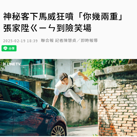
神秘客下馬威狂噴「你幾兩重」
張家陞ㄍㄧㄣ到險笑場
聯合報 記者陳慧貞／即時報導
2025-02-19 18:39