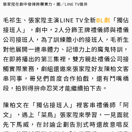
張家陞在劇中發揮跨欄實力。圖／LINE TV提供
毛祁生、張家陞主演LINE TV全新
BL劇
「獨佔
接班人」，劇中，2人分飾王牌禮儀師與禮儀
公司接班人，為了訓練膽小的接班人，毛祈生
對他展開一連串體力、記憶力上的魔鬼特訓，
在即將播出的第三集裡，雙方親赴禮儀公司接
觸實際業務，劇組還邀來張家陞好友陳柏文客
串同事，哥兒們首度合作拍戲，還有鬥嘴橋
段，拍到得拚命忍笑才能繼續拍下去。
陳柏文在「獨佔接班人」裡客串禮儀師「阿
文」，遇上「菜鳥」張家陞來學習，一見面就
先下馬威，在討論企劃告別式時還故意唱反