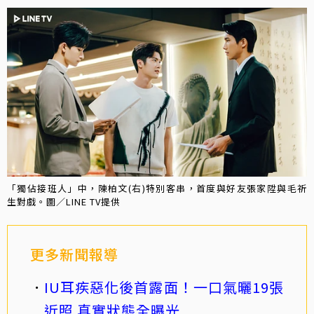
「獨佔接班人」中，陳柏文(右)特別客串，首度與好友張家陞與毛祈
生對戲。圖／LINE TV提供
更多新聞報導
IU耳疾惡化後首露面！一口氣曬19張
近照 真實狀態全曝光