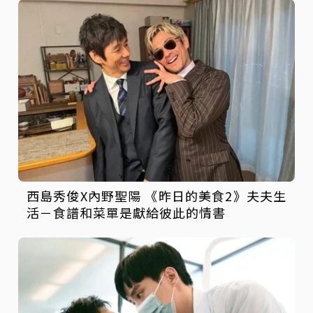
西島秀俊X內野聖陽 《昨日的美食2》夫夫生
活－食譜和菜單是獻給彼此的情書