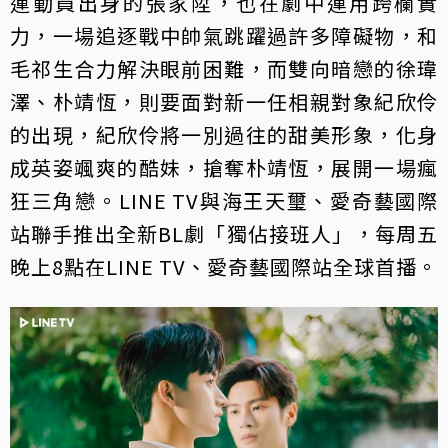
運動員出身的張家陞，也在劇中運用跨欄實
力，一場追逐戰中帥氣跳躍過許多障礙物，和
毛祁生合力解決眼前困難，而雙向暗戀的徐瑋
澤、朴靖恆，則要面對新一任相親對象紀欣伶
的出現，紀欣伶將一別過往的甜美形象，化身
成英姿颯爽的酷妹，搶奪朴靖恆，展開一場瘋
狂三角戀。LINE TV與海王天璽、愛奇藝國際
站聯手推出全新BL劇「獨佔接班人」，每周五
晚上8點在LINE TV、愛奇藝國際站全球首播。