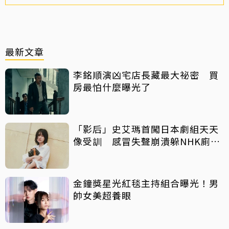
最新文章
李銘順演凶宅店長藏最大祕密 買
房最怕什麼曝光了
「影后」史艾瑪首闖日本劇組天天
像受訓 感冒失聲崩潰躲NHK廁所
痛哭
金鐘獎星光紅毯主持組合曝光！男
帥女美超養眼