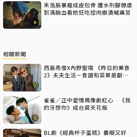
禾浩辰暴瘦成皮包骨 遭水刑腳鐐虐
到滿臉血看她狂吃控肉崩潰喊痛苦
相關新聞
西島秀俊X內野聖陽 《昨日的美食
2》夫夫生活－食譜和菜單是獻給
彼此的情書
雀雀／正中愛情偶像劇紅心 《我
的牙想你》成台腐天花板
BL劇《經典杯子蛋糕》養眼又好