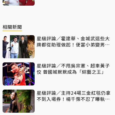
相關新聞
星級評論／霍建華、金城武這些大
牌都從助理做起！便當小弟變男神
他們都做對了什麼
星級評論／不甩吳宗憲、超車黃子
佼 曾國城默默成為「綜藝之王」
星級評論／主持24場三金紅毯仍拿
不到入場券！楊千霈不忍了曝執委
會1舉動「當場爆淚」