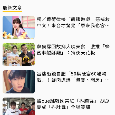
最新文章
獨／邊荷律接「飢餓遊戲」惡補救
中文！來台才驚覺「原來我也會
胖」
蘇晏霈回故鄉大啖美食 激推「蜂
蜜淋鹹酥雞」：宵夜天花板
富婆砸錢自肥「50集硬塞60場吻
戲」！鮮肉遭爆「包養、開房」全
說了
被cue跳韓國當紅「抖胸舞」 胡瓜
變成「抖肚舞」全場笑翻