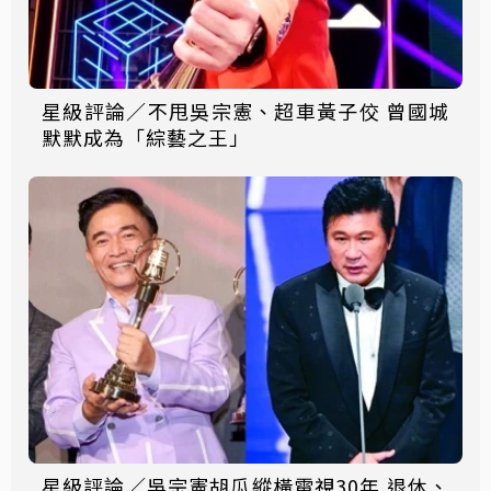
星級評論／不甩吳宗憲、超車黃子佼 曾國城
默默成為「綜藝之王」
星級評論／吳宗憲胡瓜縱橫電視30年 退休、