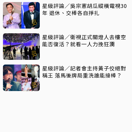
星級評論／吳宗憲胡瓜縱橫電視30
年 退休、交棒各自掙扎
星級評論／衛視正式關燈人去樓空
能否復活？就看一人力挽狂瀾
星級評論／記者會主持黃子佼絕對
稱王 落馬後牌局重洗誰能接棒？