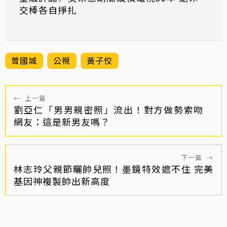
交棒各自掙扎
曾國城
公視
黃子佼
←
上一篇
劉亞仁「男男親密照」流出！對方做勢索吻
網友：這是新男友嗎？
下一篇
→
林志玲父親節曬帥兒照！墨鏡特效遮不住 完美
基因神複製帥出新高度