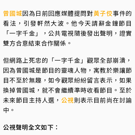
曾國城
因為日前回應媒體提問對
黃子佼
事件的
看法，引發軒然大波。他今天請辭金鐘節目
「一字千金」，公共電視隨後發出聲明，證實
雙方合意結束合作關係。
但網路上死忠的「一字千金」觀眾全部崩潰，
因為曾國城是節目的靈魂人物，寓教於樂讓節
目不至於無趣，如今觀眾紛紛留言表示，如果
換掉曾國城，就不會繼續準時收看節目。至於
未來節目主持人選，
公視
則表示目前尚在討論
中。
公視聲明全文如下：