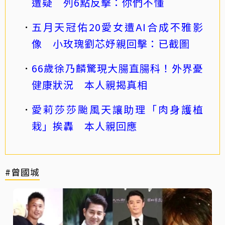
遭疑 列6點反擊：你們不懂
五月天冠佑20愛女遭AI合成不雅影
像 小玫瑰劉芯妤親回擊：已截圖
66歲徐乃麟驚現大腸直腸科！外界憂
健康狀況 本人親揭真相
愛莉莎莎颱風天讓助理「肉身護植
栽」挨轟 本人親回應
#曾國城