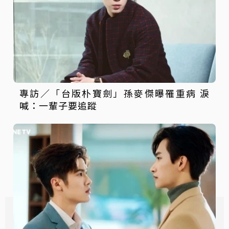
專訪／「台版朴寶劍」孫麥傑曝罹重病 淚
喊：一輩子要追蹤