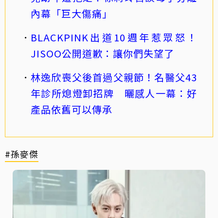
內幕「巨大傷痛」
BLACKPINK出道10週年惹眾怒！
JISOO公開道歉：讓你們失望了
林逸欣喪父後首過父親節！名醫父43
年診所熄燈卸招牌 曬感人一幕：好
產品依舊可以傳承
#孫麥傑