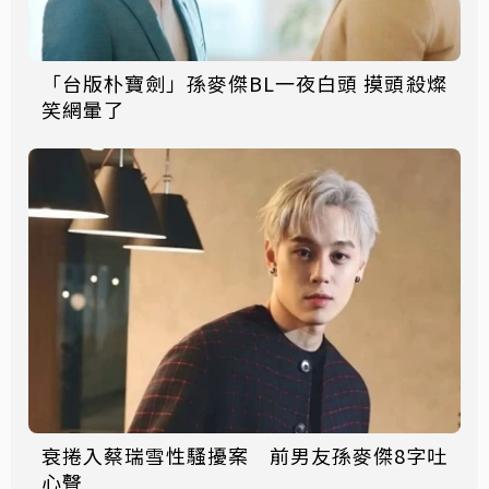
「台版朴寶劍」孫麥傑BL一夜白頭 摸頭殺燦
笑網暈了
衰捲入蔡瑞雪性騷擾案 前男友孫麥傑8字吐
心聲