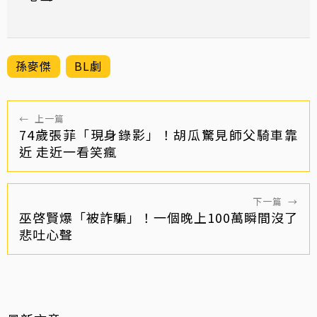
孫麥傑
BL劇
←
上一篇
74歲張菲「現身錄影」！胡瓜驚見師父騎車靠
近 走近一看笑瘋
下一篇
→
巫啓賢爆「被詐騙」！一個晚上100萬瞬間沒了
悲吐心聲