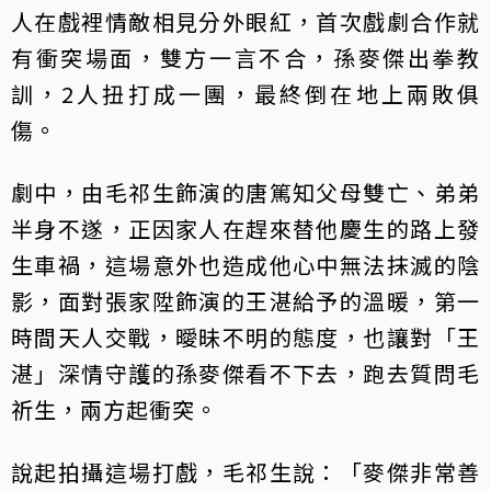
人在戲裡情敵相見分外眼紅，首次戲劇合作就
有衝突場面，雙方一言不合，孫麥傑出拳教
訓，2人扭打成一團，最終倒在地上兩敗俱
傷。
劇中，由毛祁生飾演的唐篤知父母雙亡、弟弟
半身不遂，正因家人在趕來替他慶生的路上發
生車禍，這場意外也造成他心中無法抹滅的陰
影，面對張家陞飾演的王湛給予的溫暖，第一
時間天人交戰，曖昧不明的態度，也讓對「王
湛」深情守護的孫麥傑看不下去，跑去質問毛
祈生，兩方起衝突。
說起拍攝這場打戲，毛祁生說：「麥傑非常善