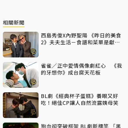
相關新聞
西島秀俊X內野聖陽 《昨日的美食
2》夫夫生活－食譜和菜單是獻給
彼此的情書
雀雀／正中愛情偶像劇紅心 《我
的牙想你》成台腐天花板
BL劇《經典杯子蛋糕》養眼又好
吃！絕佳CP讓人自然流露姨母笑
狗血卻突破框架 BL劇新標竿 「黑