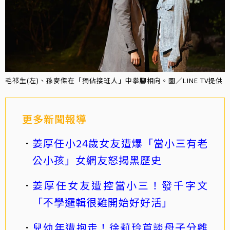
毛祁生(左)、孫麥傑在「獨佔接班人」中拳腳相向。圖／LINE TV提供
更多新聞報導
姜厚任小24歲女友遭爆「當小三有老
公小孩」女網友怒揭黑歷史
姜厚任女友遭控當小三！發千字文
「不學邏輯很難開始好好活」
兒幼年遭抱走！徐莉玲首談母子分離