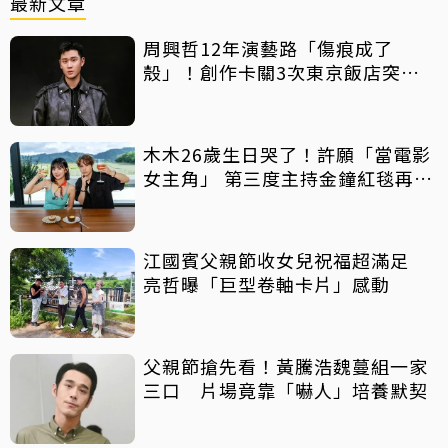
最新文章
周興哲12年演藝路「傷痕成了
殼」！創作卡關3次東京飯店突找
回靈感
木木26歲生日哭了！許願「當電影
女主角」 第三度主持金鐘紅毯再喊
話
江國賓父親節收女兒祝福超滿足
亮哲曝「巨型卷軸卡片」感動
父親節搶先看！黃騰浩魏蔓組一家
三口 片場竟靠「嚇人」培養默契