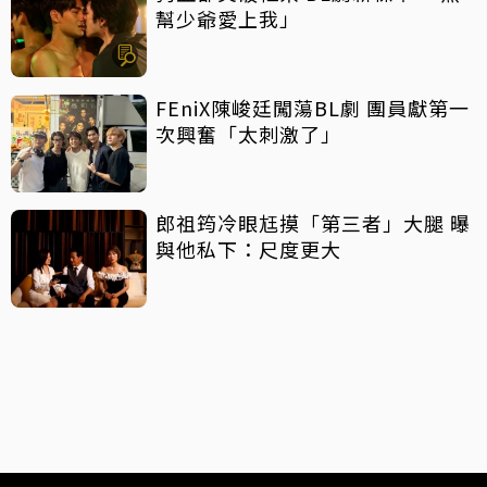
幫少爺愛上我」
FEniX陳峻廷闖蕩BL劇 團員獻第一
次興奮「太刺激了」
郎祖筠冷眼尪摸「第三者」大腿 曝
與他私下：尺度更大