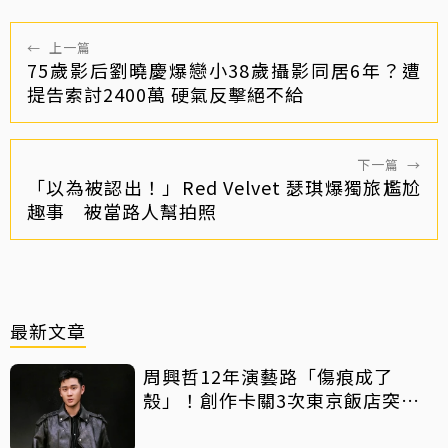
←
上一篇
75歲影后劉曉慶爆戀小38歲攝影同居6年？遭
提告索討2400萬 硬氣反擊絕不給
下一篇
→
「以為被認出！」Red Velvet 瑟琪爆獨旅尷尬
趣事 被當路人幫拍照
最新文章
周興哲12年演藝路「傷痕成了
殼」！創作卡關3次東京飯店突找
回靈感