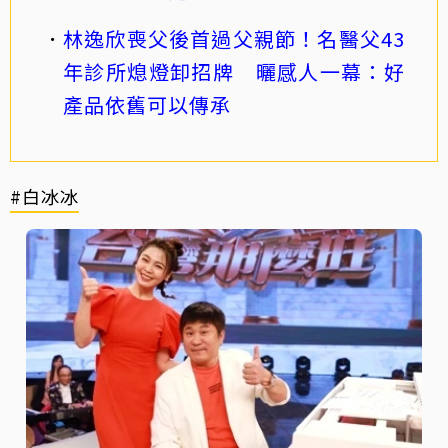
林逸欣喪父後首過父親節！名醫父43
年診所熄燈卸招牌 曬感人一幕：好
產品依舊可以傳承
#白冰冰