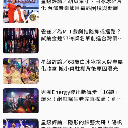
星級評論／胡瓜棄守、白冰冰碎片
化 台灣音樂節目遭遇困境與斷層
雀雀／為MIT戲劇指路抑或擋路？
試論金鐘57得獎名單創造台灣價值
密碼
星級評論／68歲白冰冰捨大牌專屬
化妝室 搬小桌駐棚背後原因曝光
男團Energy復出新舞步「16蹲」
爆火！網紅醫生看完直搖頭：別亂
跟風
星級評論／隱形的綜藝大哥！陽帆