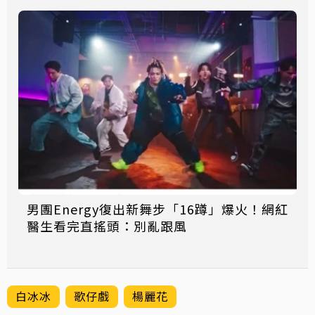
男團Energy復出新舞步「16蹲」爆火！網紅
醫生看完直搖頭：別亂跟風
白冰冰
歌仔戲
楊麗花