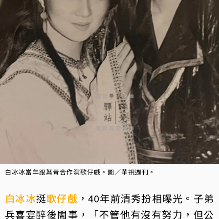
白冰冰當年跟葉青合作演歌仔戲。圖／華視週刊。
白冰冰
挺
歌仔戲
，40年前清秀扮相曝光。子弟
兵喜宴醉後閙事，「不管他有沒有努力，但公