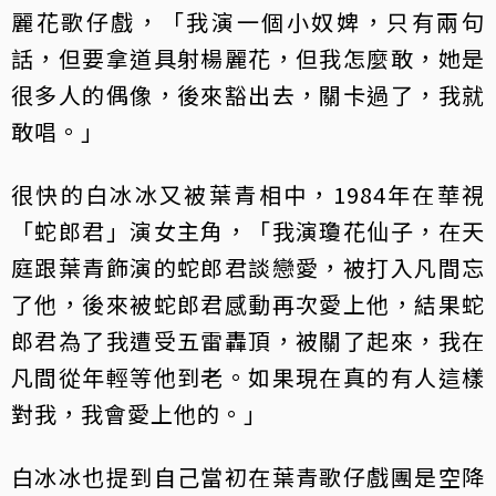
麗花歌仔戲，「我演一個小奴婢，只有兩句
話，但要拿道具射楊麗花，但我怎麼敢，她是
很多人的偶像，後來豁出去，關卡過了，我就
敢唱。」
很快的白冰冰又被葉青相中，1984年在華視
「蛇郎君」演女主角，「我演瓊花仙子，在天
庭跟葉青飾演的蛇郎君談戀愛，被打入凡間忘
了他，後來被蛇郎君感動再次愛上他，結果蛇
郎君為了我遭受五雷轟頂，被關了起來，我在
凡間從年輕等他到老。如果現在真的有人這樣
對我，我會愛上他的。」
白冰冰也提到自己當初在葉青歌仔戲團是空降