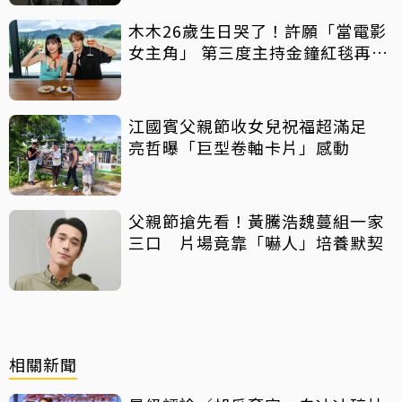
木木26歲生日哭了！許願「當電影
女主角」 第三度主持金鐘紅毯再喊
話
江國賓父親節收女兒祝福超滿足
亮哲曝「巨型卷軸卡片」感動
父親節搶先看！黃騰浩魏蔓組一家
三口 片場竟靠「嚇人」培養默契
相關新聞