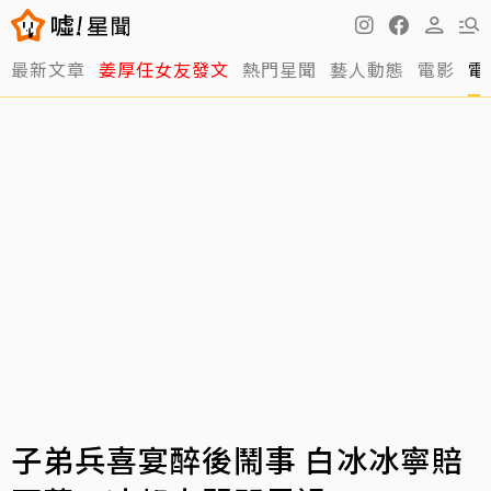
最新文章
姜厚任女友發文
熱門星聞
藝人動態
電影
電
子弟兵喜宴醉後鬧事 白冰冰寧賠