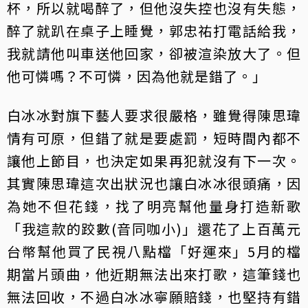
杯，所以就喝醉了，但他沒失控也沒有失態，
醉了就趴在桌子上睡覺，郭忠祐打電話給我，
我就請他叫車送他回家，卻被渲染放大了。但
他可憐嗎？不可憐，因為他就是錯了。」
白冰冰對旗下藝人要求很嚴格，雖覺得陳思瑋
情有可原，但錯了就是要處罰，短時間內都不
讓他上節目，也決定如果再犯就沒有下一次。
其實陳思瑋這次出狀況也讓白冰冰很頭痛，因
為她不但花錢，找了明亮幫他量身打造新歌
「我這款的跤數(音同咖小)」還花了上百萬元
台幣幫他買了民視八點檔「好運來」5月的檔
期當片頭曲，他近期無法出來打歌，這筆錢也
無法回收，不過白冰冰寧願賠錢，也堅持有錯