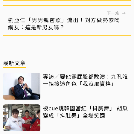
下一篇
→
劉亞仁「男男親密照」流出！對方做勢索吻
網友：這是新男友嗎？
最新文章
專訪／要他露屁股都敢演！九孔唯
一拒接這角色「我沒那資格」
被cue跳韓國當紅「抖胸舞」 胡瓜
變成「抖肚舞」全場笑翻