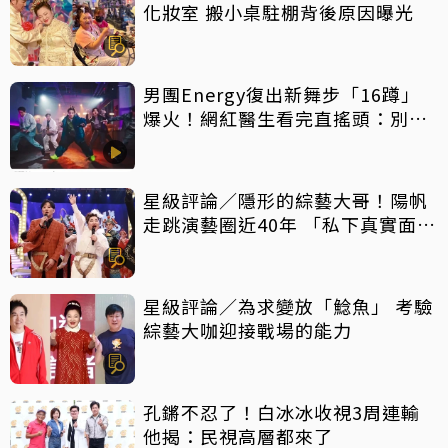
化妝室 搬小桌駐棚背後原因曝光
男團Energy復出新舞步「16蹲」
爆火！網紅醫生看完直搖頭：別亂
跟風
星級評論／隱形的綜藝大哥！陽帆
走跳演藝圈近40年 「私下真實面」
曝光
星級評論／為求變放「鯰魚」 考驗
綜藝大咖迎接戰場的能力
孔鏘不忍了！白冰冰收視3周連輸
他揭：民視高層都來了