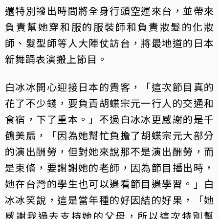
還特別撥出時間將全身行頭空運來台，並帶來
負責幫她穿和服的服裝師和負責妝髮的化妝
師、髮型師等人大陣仗訪台，將最地道的日本
新舞踊表演搬上節目。
白冰冰開心迎接日本的貴客，「這次節目真的
花了不少錢，要負責胡蝶宗元一行人的交通和
食宿，下了重本。」不過白冰冰更感謝的是千
鶴美扇，「因為她幫忙負擔了胡蝶宗元大部分
的演出酬勞，但對她來說那不是演出酬勞，而
是束脩，要謝謝她的老師，因為節目播出時，
她在台灣的學生也可以邊看節目邊學習。」白
冰冰笑說，這是當年種的好因結的好果，「她
感謝我過去支持她的父母，所以這次特別幫