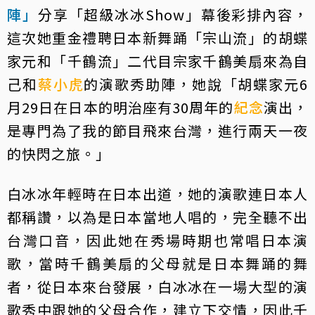
陣」
分享「超級冰冰Show」幕後彩排內容，
這次她重金禮聘日本新舞踊「宗山流」的胡蝶
家元和「千鶴流」二代目宗家千鶴美扇來為自
己和
蔡小虎
的演歌秀助陣，她說「胡蝶家元6
月29日在日本的明治座有30周年的
紀念
演出，
是專門為了我的節目飛來台灣，進行兩天一夜
的快閃之旅。」
白冰冰年輕時在日本出道，她的演歌連日本人
都稱讚，以為是日本當地人唱的，完全聽不出
台灣口音，因此她在秀場時期也常唱日本演
歌，當時千鶴美扇的父母就是日本舞踊的舞
者，從日本來台發展，白冰冰在一場大型的演
歌秀中跟她的父母合作，建立下交情，因此千