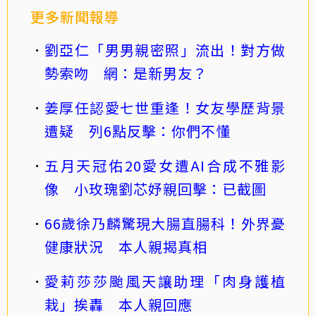
更多新聞報導
劉亞仁「男男親密照」流出！對方做
勢索吻 網：是新男友？
姜厚任認愛七世重逢！女友學歷背景
遭疑 列6點反擊：你們不懂
五月天冠佑20愛女遭AI合成不雅影
像 小玫瑰劉芯妤親回擊：已截圖
66歲徐乃麟驚現大腸直腸科！外界憂
健康狀況 本人親揭真相
愛莉莎莎颱風天讓助理「肉身護植
栽」挨轟 本人親回應