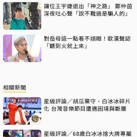
讓位王宇婕退出「神之路」 鄭仲茵
深夜吐心聲「說不難過是騙人的」
對岳母這一點看不順眼！歐漢聲認
「聽到火就上來」
相關新聞
星級評論／胡瓜棄守、白冰冰碎片
化 台灣音樂節目遭遇困境與斷層
星級評論／68歲白冰冰捨大牌專屬