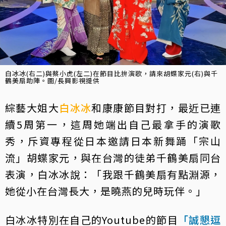
白冰冰(右二)與蔡小虎(左二)在節目比拚演歌，請來胡蝶家元(右)與千
鶴美扇助陣。圖/長興影視提供
綜藝大姐大
白冰冰
和康康節目對打，最近已連
續5周第一，這周她端出自己最拿手的演歌
秀，斥資專程從日本邀請日本新舞踊「宗山
流」胡蝶家元，與在台灣的徒弟千鶴美扇同台
表演，白冰冰說：「我跟千鶴美扇有點淵源，
她從小在台灣長大，是曉燕的兒時玩伴。」
白冰冰特別在自己的Youtube的節目
「誠懇逗