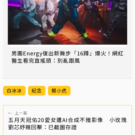
男團Energy復出新舞步「16蹲」爆火！網紅
醫生看完直搖頭：別亂跟風
白冰冰
紀念
蔡小虎
←
上一篇
五月天冠佑20愛女遭AI合成不雅影像 小玫瑰
劉芯妤親回擊：已截圖存證