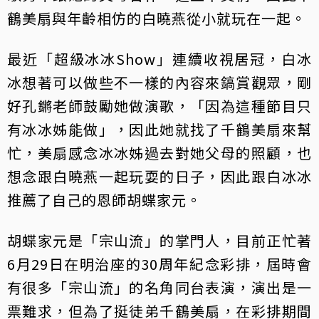
鶴美扇與年齡相仿的白曉燕從小就玩在一起。
最近「超級冰冰Show」連續收視居冠，白冰
冰想著可以做些不一樣的內容來鎬賞觀眾，剛
好孔鏘老師鼓勵她做演歌，「因為這種節目只
有冰冰姊能做」，因此她就找了千鶴美扇來幫
忙，美扇感念冰冰姊過去對她父母的照顧，也
想念跟白曉燕一起玩耍的日子，因此跟白冰冰
推薦了自己的恩師胡蝶家元。
胡蝶家元是「宗山流」的掌門人，目前正忙著
6月29日在明治座的30周年紀念彩排，屆時會
有很多「宗山流」的名角同台表演，演出是一
票難求，但為了挺徒弟千鶴美扇，在彩排期間