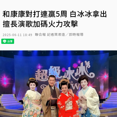
和康康對打連贏5周 白冰冰拿出
擅長演歌加碼火力攻擊
聯合報 記者葉君遠／即時報導
2025-06-11 18:49