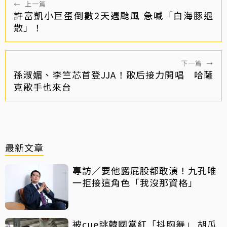
←
上一篇
許富凱小巨蛋倒數2天遇颱風 急喊「白海豚退
散」！
下一篇
→
孫淑媚、李竺芯首登JJA！歌后接力開唱 哈薩
克歌手也來台
最新文章
專訪／要他露屁股都敢演！九孔唯
一拒接這角色「我沒那資格」
被cue跳韓國當紅「抖胸舞」 胡瓜