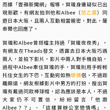
而據「壹蘋新聞網」報導，賀瓏身邊疑似已出
現新歡，有網友拍到他和Albee（
范乙霏
）同
遊日本大阪，且兩人互動相當親密，對此，薩
泰爾也回應了。
賀瓏和Albee曾搭檔主持過「賀瓏夜夜秀」，
有網友在Theads發文，透露去日本大阪巧遇
兩人，並拍下影片，影片中兩人對手機自拍，
過程中Albee牽住賀瓏的手，賀瓏則用手輕輕
托住女生的下巴，互動宛如熱
戀情
侶，不過距
離頗遠，網友根據影片中男方的打扮，搜出賀
瓏有戴過同款棒球帽，認為應該是本人，不過
大家仍不可置信，紛紛留言「他跟
Albee？？」、「這樣算辦公室戀情嗎」、