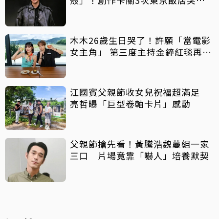
回靈感
木木26歲生日哭了！許願「當電影
女主角」 第三度主持金鐘紅毯再喊
話
江國賓父親節收女兒祝福超滿足
亮哲曝「巨型卷軸卡片」感動
父親節搶先看！黃騰浩魏蔓組一家
三口 片場竟靠「嚇人」培養默契