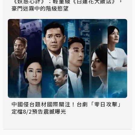
《妖惑心計》：輕量級《白蓮花大飯店》，
豪門迷霧中的階級慾望
中國侵台題材國際關注！台劇「零日攻擊」
定檔8/2預告震撼曝光