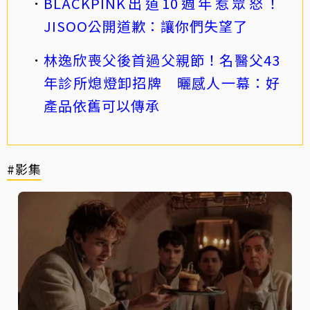
BLACKPINK出道10週年惹眾怒！
JISOO公開道歉：讓你們失望了
林逸欣喪父後首過父親節！名醫父43
年診所熄燈卸招牌 曬感人一幕：好
產品依舊可以傳承
#影集