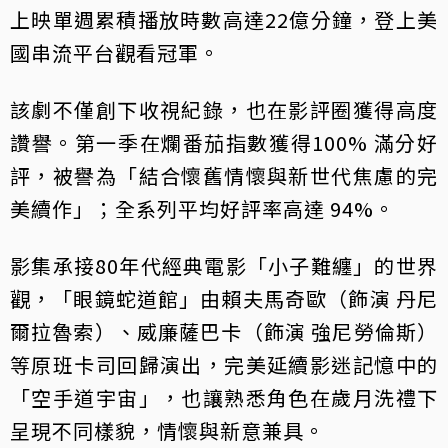
上映單週累積播放時數高達22億分鐘，登上美
國串流平台觀看冠軍。
該劇不僅創下收視紀錄，也在影評圈獲得高度
讚譽。第一季在爛番茄指數獲得100% 滿分好
評，被譽為「結合懷舊情懷與新世代焦慮的完
美續作」；全系列平均好評率高達 94%。
影集承接80年代經典電影「小子難纏」的世界
觀，「眼鏡蛇道館」由賴夫馬奇歐（飾演 丹尼
爾拉魯索）、威廉薩巴卡（飾演 強尼勞倫斯）
等原班卡司回歸演出，完美延續影迷記憶中的
「空手道宇宙」，也讓熟悉角色在歲月洗禮下
呈現不同樣貌，情懷與新意兼具。