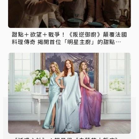
甜點＋欲望＋戰爭！《叛逆御廚》顛覆法國
料理傳奇 揭開首位「明星主廚」的甜點帝國
與間諜人生