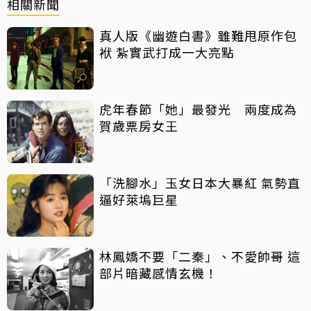
相關新聞
真人版《幽遊白書》雖難甩原作包
袱 紮實武打成一大亮點
虎年春節「她」最發光 兩度成為
賀歲票房女王
「洗腳水」玉女日本大暴紅 氣勢直
逼好萊塢巨星
林鳳嬌不要「二秦」、不愛帥哥 這
部片暗藏感情玄機！