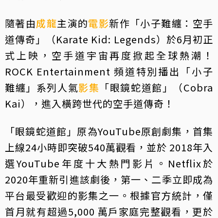
隨著由
成龍
主演的
電影
新作「小子難纏：空手
道傳奇」（Karate Kid: Legends）於6月初正
式上映，空手道宇宙再度掀起全球熱潮！
ROCK Entertainment 頻道特別播出「小子
難纏」系列人氣
影集
「眼鏡蛇道館」（Cobra
Kai），進入橫跨世代的空手道傳奇！
「眼鏡蛇道館」原為YouTube原創劇集，首集
上線24小時即突破540萬觀看，並於 2018年入
選YouTube年度十大熱門影片。Netflix於
2020年重新引進該劇後，第一、二季立即成為
平台最受歡迎的影集之一。根據官方統計，僅
首月就有超過5,000 萬戶家庭完整觀看，更於