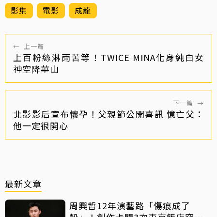
影集
電影
成龍
←
上一篇
上百粉絲淋雨苦等！TWICE MINA化身純白女
神空降華山
下一篇
→
北影影后宣布懷孕！父親節公開喜訊 憶亡父：
他一定很開心
最新文章
周興哲12年演藝路「傷痕成了
殼」！創作卡關3次東京飯店突找