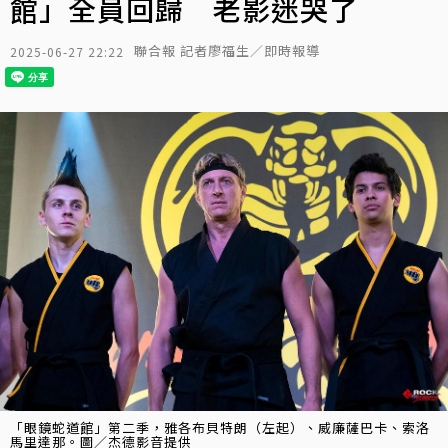
館」全員回歸 老影迷哭了
聯合報 記者廖福生／即時報導
2025-06-27 22:22
「眼鏡蛇道館」第二季，雅各布貝特朗（左起）、威廉薩巴卡、索洛
馬里達那。圖／杰德影音提供