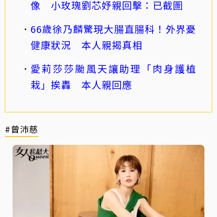
像 小玫瑰劉芯妤親回擊：已截圖
66歲徐乃麟驚現大腸直腸科！外界憂
健康狀況 本人親揭真相
愛莉莎莎颱風天讓助理「肉身護植
栽」挨轟 本人親回應
#曾沛慈