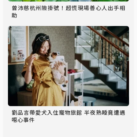
曾沛慈杭州險掛號！超慌現場善心人出手相
助
劉品言帶愛犬入住寵物旅館 半夜熟睡竟遭遇
噁心事件