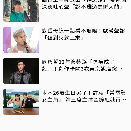
深夜吐心聲「說不難過是騙人的」
對岳母這一點看不順眼！歐漢聲認
「聽到火就上來」
周興哲12年演藝路「傷痕成了
殼」！創作卡關3次東京飯店突找
回靈感
木木26歲生日哭了！許願「當電影
女主角」 第三度主持金鐘紅毯再喊
話