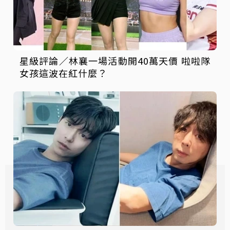
星級評論／林襄一場活動開40萬天價 啦啦隊
女孩這波在紅什麼？