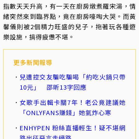
指數天天升高，有一天在廚房燉煮羅宋湯，情
緒突然來到臨界點，竟在廚房嚎啕大哭。而黃
馨儀則被2個精力旺盛的兒子，拖著玩各種遊
樂設施，搞得疲憊不堪。
更多新聞報導
兒遭控交友騙吃騙喝「約吃火鍋只帶
10元」 邵昕13字回應
女歌手出輯卡關7年！老公竟建議她
「ONLYFANS賺錢」她氣炸心寒
ENHYPEN 粉絲直播輕生！疑不堪網
路出征惡言走絕路