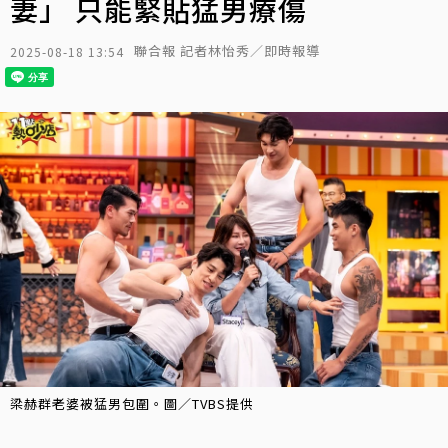
妻」 只能緊貼猛男療傷
聯合報 記者林怡秀／即時報導
2025-08-18 13:54
梁赫群老婆被猛男包圍。圖／TVBS提供