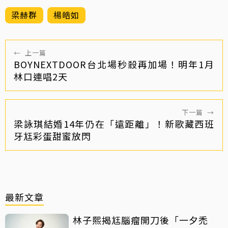
梁赫群
楊皓如
←
上一篇
BOYNEXTDOOR台北場秒殺再加場！明年1月
林口連唱2天
下一篇
→
梁詠琪結婚14年仍在「遠距離」！新歌藏西班
牙尪彩蛋甜蜜放閃
最新文章
林子熙揭尪腦瘤開刀後「一夕禿