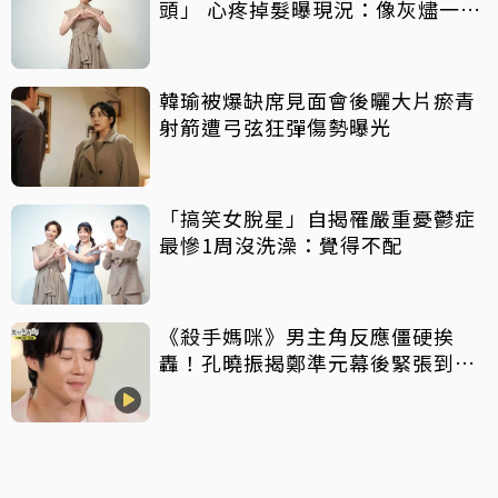
頭」 心疼掉髮曝現況：像灰燼一直
飛走
韓瑜被爆缺席見面會後曬大片瘀青
射箭遭弓弦狂彈傷勢曝光
「搞笑女脫星」自揭罹嚴重憂鬱症
最慘1周沒洗澡：覺得不配
《殺手媽咪》男主角反應僵硬挨
轟！孔曉振揭鄭準元幕後緊張到
吐 評論家開砲：積極一點