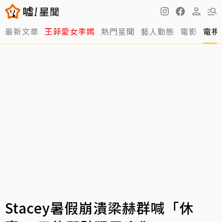
最新文章
王菲愛女李嫣
熱門星聞
藝人動態
電影
電視
Stacey暑假崩潰梁赫群喊「休