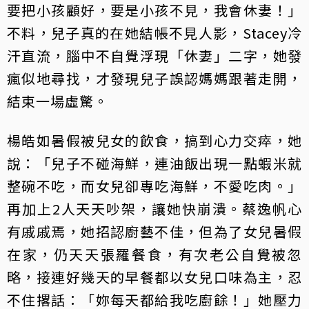
要把小孩顧好，要是小孩不見，我會休妻！」
不料，兒子真的在她結帳不見人影，Stacey冷
汗直流，腦中不自覺浮現「休妻」二字，她發
瘋似地尋找，才發現兒子誤認媽媽跟著走開，
結束一場虛驚。
楊皓如暑假被兒女的飲食，搞到心力交瘁，她
說：「兒子不碰海鮮，連油飯出現一點蝦米就
整碗不吃，而女兒卻專吃海鮮，不愛吃肉。」
再加上2人天天吵架，讓她快崩潰。蔡逸帆心
有戚戚焉，她招認廚藝不佳，但為了女兒暑假
在家，仍天天張羅餐食，有次老公自覺被忽
略，接連好幾天的早餐都以女兒口味為主，忍
不住撂話：「妳每天都給我吃廚餘！」她壓力