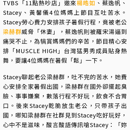
TVBS「11點熱吵店」邀來
楊皓如
、蔡逸帆、
Stacey、黃馨儀4位媽媽上節目互吐苦水。
Stacey勞心費力安排孩子暑假行程，竟被老公
梁赫群
威脅「休妻」，蔡逸帆則被羅宋湯逼到
痛哭不止，為犒賞媽媽們的辛苦，節目精心安
排「MUSCLE HIGH」台灣猛男秀成員貼身熱
舞，要讓4位媽媽在暑假「鬆」一下。
Stacey聊起老公梁赫群，吐不完的苦水，她費
心安排全家暑假出國，梁赫群在國外卻擺起臭
臉、事事嫌棄，數落行程不好玩，飲食不合胃
口。後來Stacey乾脆放生老公，只帶孩子出
國，哪知梁赫群在社群見到Stacey吃好玩好，
心中不是滋味，酸言酸語傳訊嗆Stacey：「妳