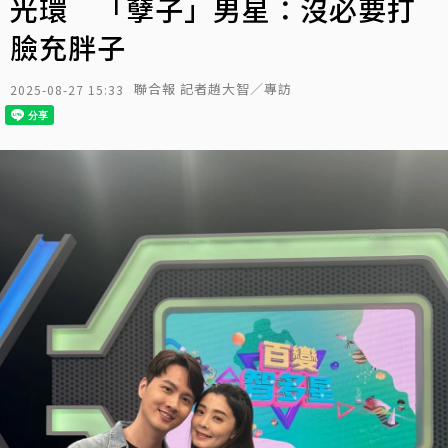
光環 「孽子」男星：沒必要打
臉充胖子
聯合報 記者趙大智／專訪
2025-08-27 15:33