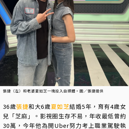
張捷（左）和老婆夏如芝一塊投入自媒體。圖／張捷提供
36歲
張捷
和大6歲
夏如芝
結婚5年，育有4歲女
兒「芝麻」。影視圈生存不易，年收最低曾約
30萬，今年他為開Uber努力考上職業駕駛執