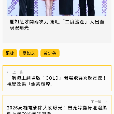
夏如芝才開兩次刀 驚吐「二度流產」大出血
現況曝光
張捷
夏如芝
黃少谷
←
上一篇
「航海王劇場版：GOLD」開場歌舞秀超震撼！
視覺效果「金碧輝煌」
下一篇
→
2026高雄電影節大使曝光！曾莞婷變身邋遢編
劇上演70秒瘋狂劇場