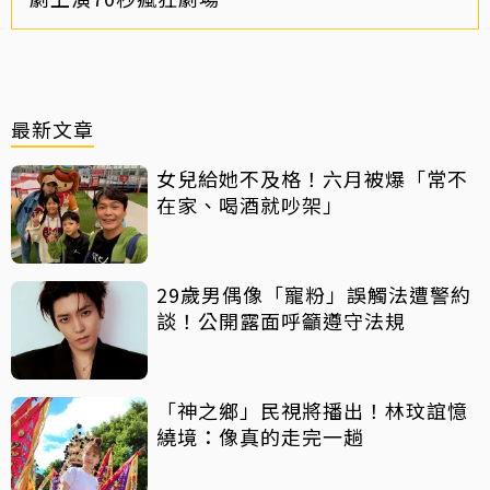
最新文章
女兒給她不及格！六月被爆「常不
在家、喝酒就吵架」
29歲男偶像「寵粉」誤觸法遭警約
談！公開露面呼籲遵守法規
「神之鄉」民視將播出！林玟誼憶
繞境：像真的走完一趟