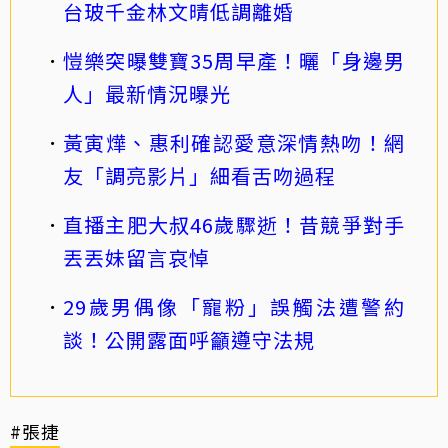
台玻千金林文晴低調離婚
愷樂突曝雙寶35周早產！曬「身邊男
人」最新情況曝光
黃寅燁、惠利確認愛意深情熱吻！網
友「調亮影片」細看舌吻過程
直播主肥大叔46歲驟逝！昔競爭對手
丟丟妹留言哀悼
29歲男偶像「寵粉」誤觸法遭警約
談！公開露面呼籲遵守法規
#張捷