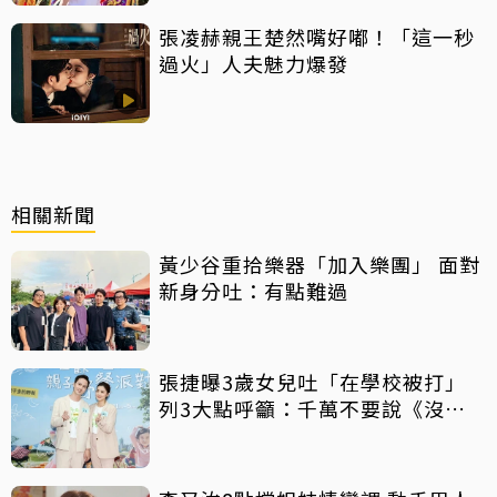
張凌赫親王楚然嘴好嘟！「這一秒
過火」人夫魅力爆發
相關新聞
黃少谷重拾樂器「加入樂團」 面對
新身分吐：有點難過
張捷曝3歲女兒吐「在學校被打」
列3大點呼籲：千萬不要說《沒關
係》