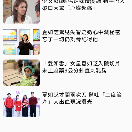
李又汝8點檔姐妹情變調 動手巴人
破口大罵「心臟超痛」
夏如芝驚見失智奶奶心中藏秘密
忘了一切仍刻骨記得他
「髮如雪」女星夏如芝入院切片
未上麻藥9公分針直刺乳房
夏如芝才開兩次刀 驚吐「二度流
產」大出血現況曝光