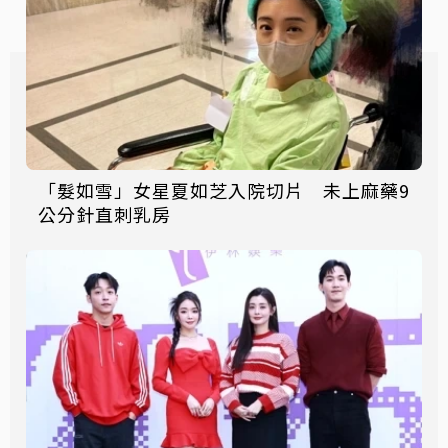
「髮如雪」女星夏如芝入院切片 未上麻藥9
公分針直刺乳房