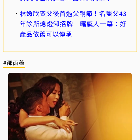
林逸欣喪父後首過父親節！名醫父43
年診所熄燈卸招牌 曬感人一幕：好
產品依舊可以傳承
#邵雨薇