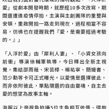
愛」從劇本開發時期，就歷經10多次改寫，期
間還遭逢疫情停拍，主演與主創團隊的重整與
安頓，重啟開拍一路走到現在，過程相當不容
易，彷彿也在提醒我們『愛，是需要經過考驗
的。』」
「人浮於愛」由「犀利人妻」、「小資女孩向
前衝」導演徐輔軍執導，今日釋出全新主視
覺，集結邵雨薇、宋芸樺、楊祐寧、簡嫚書、
范少勳等卡司正式曝光。以愛情是選擇彼此，
而非依附彼此，單點隨選的自由靈魂，自主去
愛的想望為故事主軸。
海報以上帝視角拍攝5位主角相互依偎、環抱