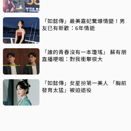
「如懿傳」最美嘉妃驚爆情變！男
友已有新歡：6年情逝
「誰的青春沒有一本瓊瑤」 蘇有朋
直播哽咽：對我衝擊很大
「如懿傳」女星扮第一美人 「胸前
發育太猛」被迫退役