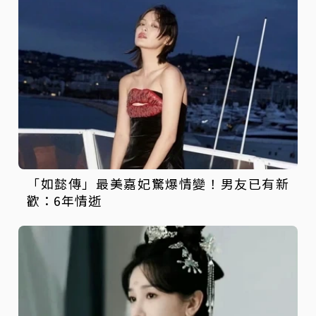
「如懿傳」最美嘉妃驚爆情變！男友已有新
歡：6年情逝