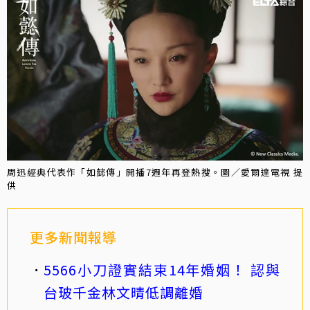
周迅經典代表作「如懿傳」開播7週年再登熱搜。圖／愛爾達電視 提
供
更多新聞報導
5566小刀證實結束14年婚姻！ 認與
台玻千金林文晴低調離婚