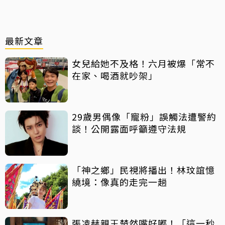
最新文章
女兒給她不及格！六月被爆「常不
在家、喝酒就吵架」
29歲男偶像「寵粉」誤觸法遭警約
談！公開露面呼籲遵守法規
「神之鄉」民視將播出！林玟誼憶
繞境：像真的走完一趟
張凌赫親王楚然嘴好嘟！「這一秒