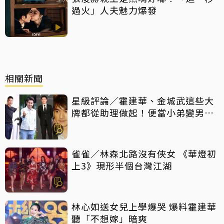
過火」人夫魅力爆發
相關新聞
星級評論／霍建華、金城武這些大
牌都從助理做起！便當小弟變男神
他們都做對了什麼
雀雀／林森北路沒有俠女 《華燈初
上3》現形半個台灣江湖
林心如送女兒上學爆哭 爆料霍建華
聽「不想嫁」暗爽