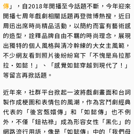
傳
」，自2018年開播至今話題不斷，今年迎來
開播七周年戲劇相關話題再登微博熱搜，近日
周迅出席時尚精品活動，以簡約而富有藝術感
的造型，詮釋品牌自由不羈的時尚理念，展現
出獨特的個人風格與清冷幹練的大女主風範，
不少網友看到照片後紛紛寫下「不愧是烏拉那
拉·如懿！」、「感覺如懿穿越到現代了！」
等留言再掀話題。
近年來，社群平台掀起一波將戲劇畫面和台詞
製作成梗圖和表情包的風潮，作為宮鬥劇經典
代表的「後宮甄嬛傳」和「如懿傳」也不例
外，不僅「鈕祜祿」成為形容女性「黑化」的
網路流行用語，像是「如懿傳」中的「我們母