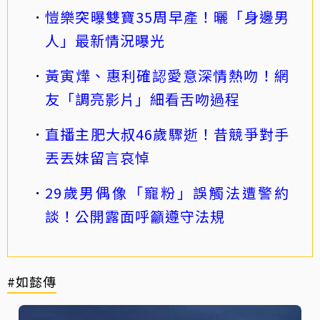
愷樂突曝雙寶35周早產！曬「身邊男
人」最新情況曝光
黃寅燁、惠利確認愛意深情熱吻！網
友「調亮影片」細看舌吻過程
直播主肥大叔46歲驟逝！昔競爭對手
丟丟妹留言哀悼
29歲男偶像「寵粉」誤觸法遭警約
談！公開露面呼籲遵守法規
#如懿傳