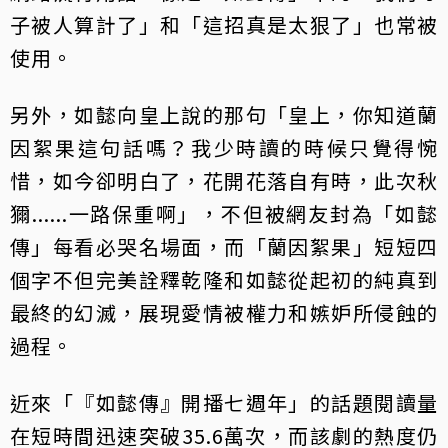
子被人算計了」和「這招真是太狠了」也常被
使用。
另外，如懿向皇上說的那句「皇上，你知道蘭
因絮果這句話嗎？我少時讀的時候只覺得惋
惜，如今卻明白了，花開花落自有時，此次秋
獮......一路保重啊」，不但被網友封為「如懿
傳」每看必哭名場面，而「蘭因絮果」短短四
個字不但完美詮釋乾隆和如懿從起初的純真到
最終的幻滅，展現愛情被權力和嫉妒所侵蝕的
過程。
近來「『如懿傳』開播七週年」的話題閱讀量
在短時間迅速突破35.6萬次，而該劇的熱度仍