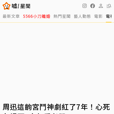
最新文章
5566小刀離婚
熱門星聞
藝人動態
電影
電
周迅這齣宮鬥神劇紅了7年！心死