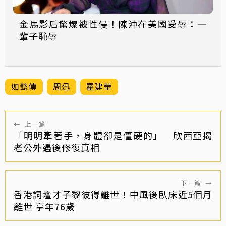
金馬影后驚爆被性侵！陳沖在美國受辱：一
輩子恥辱
如懿傳
周迅
霍建華
←
上一篇
「明明牽著手，身體卻是僵硬的」 欣西亞揭
老公外遇後修復真相
下一篇
→
香港詞壇才子黎彼得離世！中風後臥床近5個月
離世 享年76歲