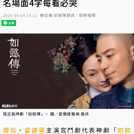
名場面4字每看必哭
聯合報 記者陳慧貞／即時報導
2025-09-04 13:12
陸古裝神劇「如懿傳」。 圖／愛爾達電視 提供
周迅
、
霍建華
主演宮鬥劇代表神劇「
如懿