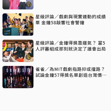
星級評論／戲劇與現實連動的成績
單 金鐘58敲響社會警鐘
星級評論／金鐘得獎靠運氣？ 當5
人評審組成那刻就決定了誰會出局
雀雀／為MIT戲劇指路抑或擋路？
試論金鐘57得獎名單創造台灣價值
密碼