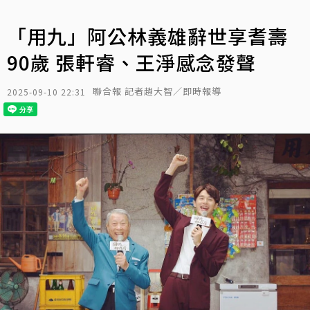
「用九」阿公林義雄辭世享耆壽
90歲 張軒睿、王淨感念發聲
聯合報 記者趙大智／即時報導
2025-09-10 22:31