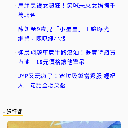
周渝民護女超狂！笑喊未來女婿備千
萬聘金
陳妍希9歲兒「小星星」正臉曝光
網驚：陳曉縮小版
連晨翔騎車竟半路沒油！提寶特瓶買
汽油 18元價格讓他驚呆
JYP又玩瘋了！穿垃圾袋當秀服 經紀
人一句話全場笑翻
#張軒睿