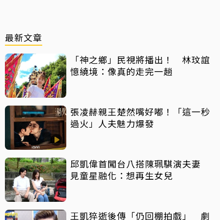
最新文章
「神之鄉」民視將播出！ 林玟誼
憶繞境：像真的走完一趟
張凌赫親王楚然嘴好嘟！「這一秒
過火」人夫魅力爆發
邱凱偉首闖台八搭陳珮騏演夫妻
見童星融化：想再生女兒
王凱猝逝後傳「仍回棚拍戲」 劇