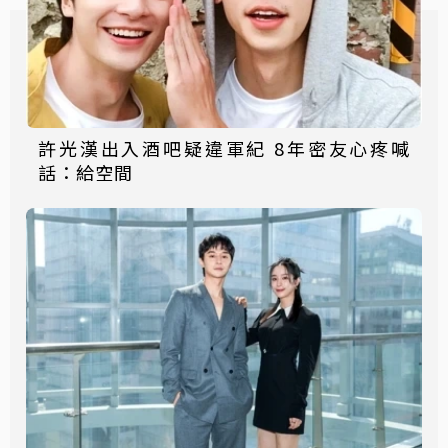
許光漢出入酒吧疑違軍紀 8年密友心疼喊
話：給空間