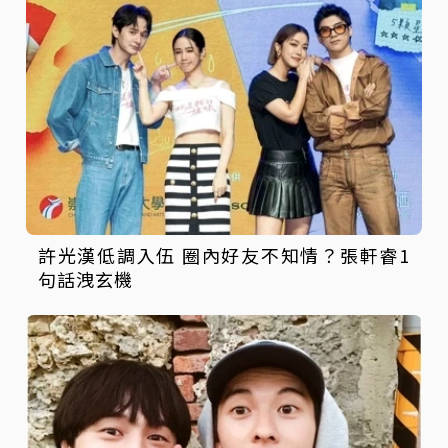
許光漢低調入伍 圈內好友不知情？張軒睿1
句話洩玄機