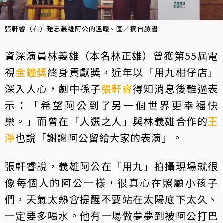
張軒睿（右）難忘義雄阿公的溫暖。圖／摘自臉書
資深演員林義雄（本名林正雄）曾獲第55屆電
視
金鐘獎
終身貢獻獎，近年以「用九柑仔店」
深入人心，劇中孫子
張軒睿
得知消息後難過表
示：「希望阿公到了另一個世界更幸福快
樂。」而曾在「人選之人」與林義雄合作的
王
淨
也說「謝謝阿公留給大家的表演」。
張軒睿說，義雄阿公在「用九」拍攝現場就很
像每個人的阿公一樣，很真心在照顧小孩子
們，天氣太熱會提醒不要站在太陽底下太久、
一定要多喝水。他有一場做夢夢到被阿公打巴