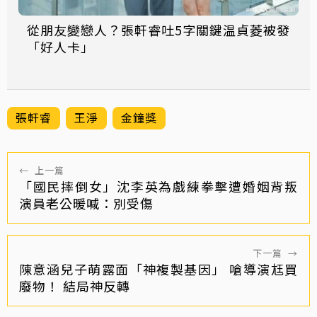
從朋友變戀人？張軒睿吐5字關鍵温貞菱被發
「好人卡」
張軒睿
王淨
金鐘獎
←
上一篇
「國民摔倒女」沈李英為戲練拳擊遭婚姻背叛
演員老公暖喊：別受傷
下一篇
→
陳意涵兒子萌露面「神複製基因」 嗆導演尪買
廢物！ 結局神反轉