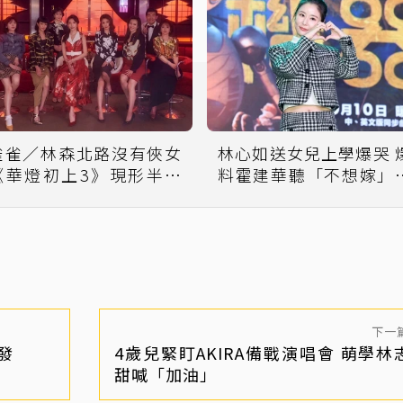
雀雀／林森北路沒有俠女
林心如送女兒上學爆哭 爆
《華燈初上3》現形半個
料霍建華聽「不想嫁」
台灣江湖
爽
下一
發
4歲兒緊盯AKIRA備戰演唱會 萌學林
甜喊「加油」