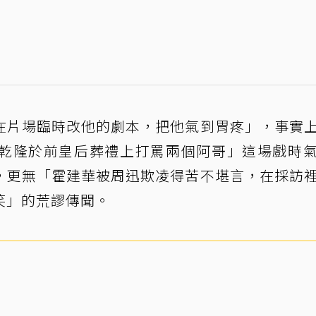
在片場臨時改他的劇本，把他氣到胃疼」，事實
乾隆於前皇后葬禮上打罵兩個阿哥」這場戲時
，更無「霍建華被周迅欺凌得苦不堪言，在採訪
笑」的荒謬傳聞。