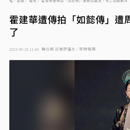
噓！星聞
電視
霍建華遭傳拍「如懿傳」遭周迅霸凌！停工拍戲數年
霍建華遭傳拍「如懿傳」遭
了
聯合報 記者廖福生／即時報導
2025-09-16 11:44