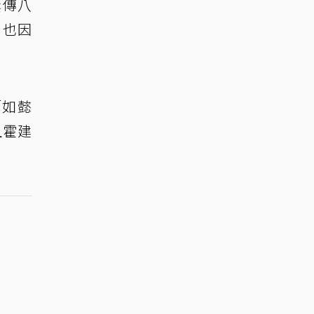
屢傳八
，也因
「如懿
且霍建