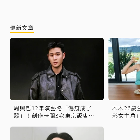
最新文章
周興哲12年演藝路「傷痕成了
木木26
殼」！創作卡關3次東京飯店突
影女主角
找回靈感
再喊話