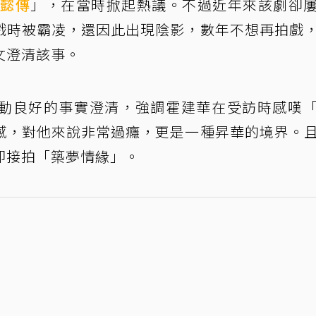
如懿傳
」，在當時掀起熱議。不過近年來該劇卻
戲時被霸凌，還因此出現陰影，數年不想再拍戲
文澄清該事。
動良好的事實澄清，強調霍建華在受訪時感嘆
感，對他來說非常過癮，更是一種昇華的境界。
即接拍「築夢情緣」。