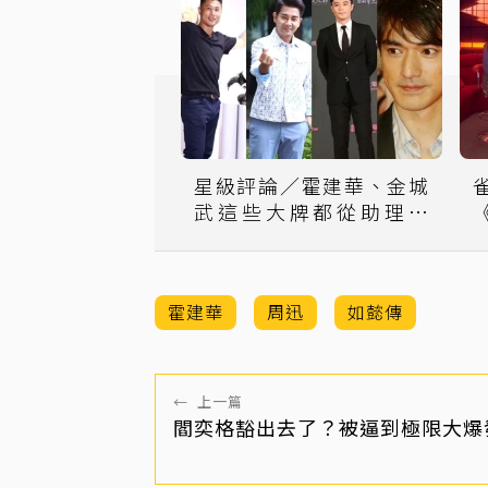
星級評論／霍建華、金城
武這些大牌都從助理做
起！便當小弟變男神 他們
都做對了什麼
霍建華
周迅
如懿傳
←
上一篇
閻奕格豁出去了？被逼到極限大爆