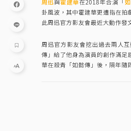
周迅
與
霍建華
在2018年合演「
卦風波，其中霍建華更遭指在拍
此周迅官方影友會最近大動作發
周迅官方影友會挖出過去兩人互
傳」給了他身為演員的創作滿足
華在殺青「如懿傳」後，隔年隨