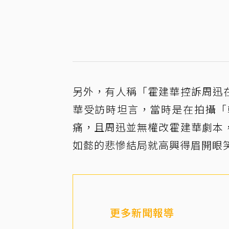
另外，有人稱「霍建華控訴周迅
華受訪時坦言，當時是在拍攝「
痛，且周迅並無權改霍建華劇本
如懿的悲慘結局就高興得眉開眼
更多新聞報導