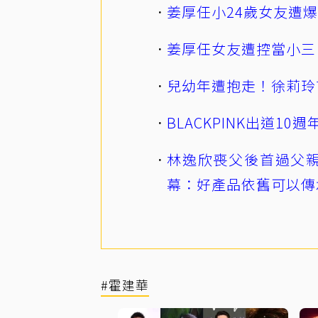
姜厚任小24歲女友遭
姜厚任女友遭控當小三
兒幼年遭抱走！徐莉玲
BLACKPINK出道1
林逸欣喪父後首過父親
幕：好產品依舊可以傳
#霍建華