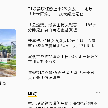
71歲姜厚任戀上小2輪女友！ 她曝
「七世因緣」：3歲就認定是他
「五燈獎」最美主持人報喜！「185公
分帥兒」要百萬名畫當賀禮
姜厚任小2輪女友前夫曝光！以「余家
菁」嫁縣府農業處科長 交往3個月即...
演藝工會終於聯絡上田路路 她一聽這名
字卻立刻掛電話
愷樂突曝雙寶35周早產！曬「身邊男
人」最新情況曝光
超滿
片」感
即時
林志玲父親節曬帥兒照！墨鏡特效遮不