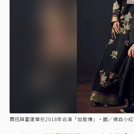
周迅與霍建華在2018年合演「如懿傳」。圖／摘自小紅