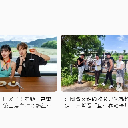
歲生日哭了！許願「當電
江國賓父親節收女兒祝福
」 第三度主持金鐘紅毯
足 亮哲曝「巨型卷軸卡
動