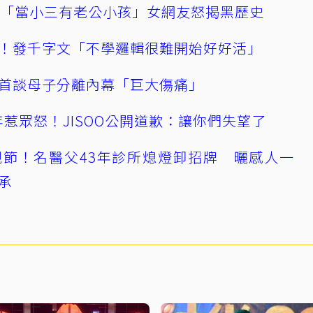
爆「當小三有老公小孩」女網友怒揭黑歷史
！發千字文「不學邏輯很難開始好好活」
首談母子分離內幕「巨大傷痛」
0週年惹眾怒！JISOO公開道歉：讓你們失望了
節！名醫父43年診所熄燈卸招牌 曬感人一
承