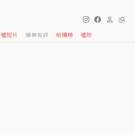
噓短片
娛樂有評
哈燒榜
噓粉