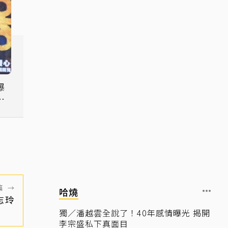
暗
篇
→
哈燒
志玲
獨／潘越雲全說了！40年感情曝光 揭開
李宗盛私下真面目