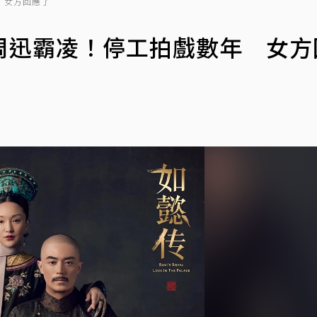
 女方回應了
周迅霸凌！停工拍戲數年 女方