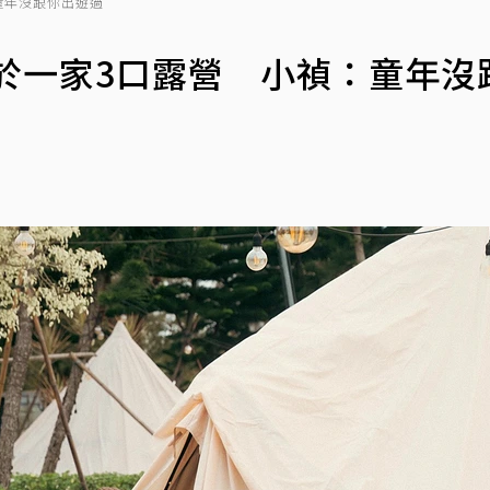
童年沒跟你出遊過
於一家3口露營 小禎：童年沒