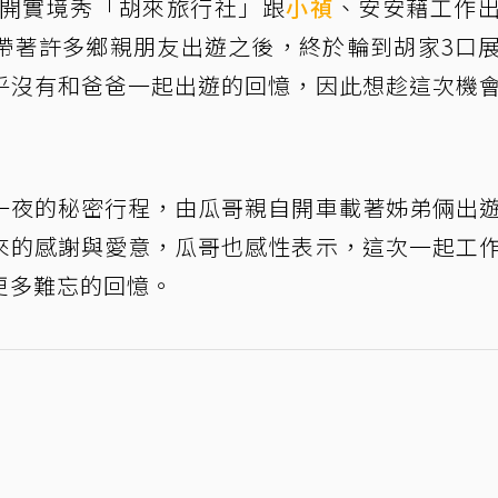
才開實境秀「胡來旅行社」跟
小禎
、安安藉工作
帶著許多鄉親朋友出遊之後，終於輪到胡家3口
乎沒有和爸爸一起出遊的回憶，因此想趁這次機
一夜的秘密行程，由瓜哥親自開車載著姊弟倆出
來的感謝與愛意，瓜哥也感性表示，這次一起工
更多難忘的回憶。