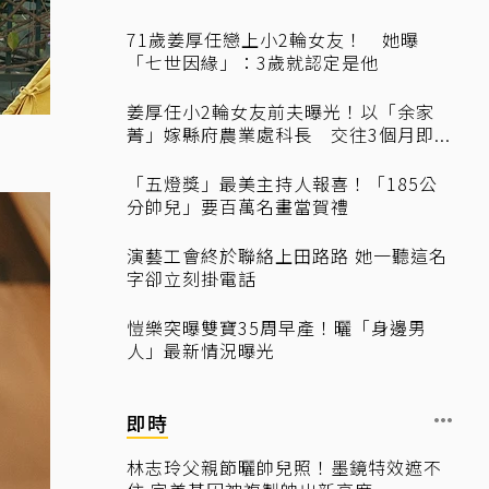
71歲姜厚任戀上小2輪女友！ 她曝
「七世因緣」：3歲就認定是他
姜厚任小2輪女友前夫曝光！以「余家
菁」嫁縣府農業處科長 交往3個月即...
「五燈獎」最美主持人報喜！「185公
分帥兒」要百萬名畫當賀禮
演藝工會終於聯絡上田路路 她一聽這名
字卻立刻掛電話
愷樂突曝雙寶35周早產！曬「身邊男
人」最新情況曝光
即時
林志玲父親節曬帥兒照！墨鏡特效遮不