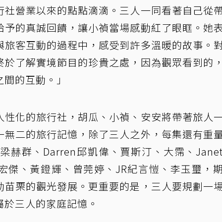
行社營業以來的點點滴滴。三人一同看著自己從
給予的真誠回饋，讓小禎當場感動紅了眼眶。她
與旅客互動的過程中，感受到許多溫暖的故事。
終於了解實境節目的珍貴之處，因為觀眾看到的
之間的互動。」
人性化的旅行社，胡瓜、小禎、安安將帶著旅人
一無二的旅行記憶，除了三人之外，每集還有重
群、Darren邱凱偉、賈斯汀、大霈、Jane
宏傑、黃鐙輝、曾莞婷、JR紀言愷、李玉璽，
動苗栗的觀光發展。更重要的是，三人要規劃一
屬於三人的家庭記憶。