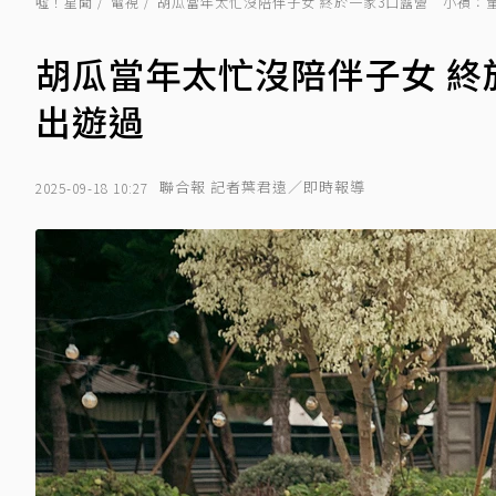
噓！星聞
電視
胡瓜當年太忙沒陪伴子女 終於一家3口露營 小禎：
胡瓜當年太忙沒陪伴子女 終
出遊過
聯合報 記者葉君遠／即時報導
2025-09-18 10:27