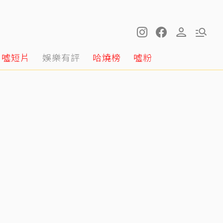
噓短片
娛樂有評
哈燒榜
噓粉