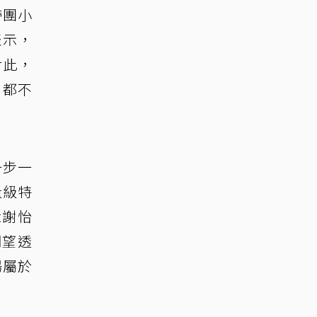
帶團小
表示，
對此，
，都不
一步一
量級特
t謝怡
期望透
場屬於