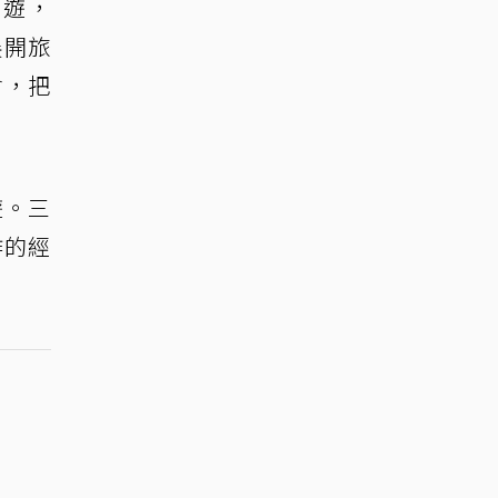
出遊，
展開旅
會，把
遊。三
作的經