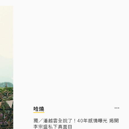
哈燒
獨／潘越雲全說了！40年感情曝光 揭開
李宗盛私下真面目