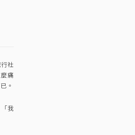
旅行社
這麼痛
而已。
：「我