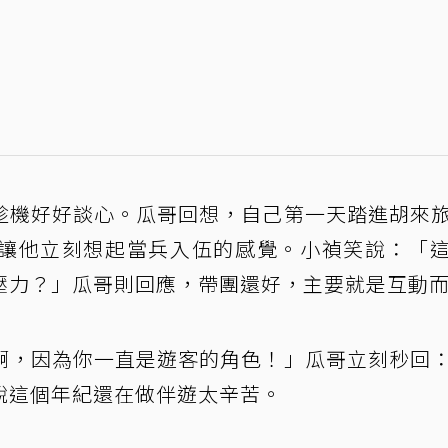
趁機好好談心。瓜哥回想，自己第一天踏進胡來
讓他立刻想起當兵入伍的感覺。小禎笑說：「
壓力？」瓜哥則回應，帶團還好，主要就是互動
啊，因為你一直是遊客的角色！」瓜哥立刻秒回
說這個年紀還在做伴遊太辛苦。