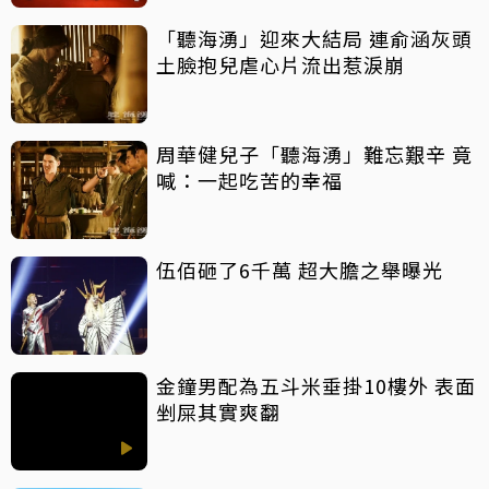
「聽海湧」迎來大結局 連俞涵灰頭
土臉抱兒虐心片流出惹淚崩
周華健兒子「聽海湧」難忘艱辛 竟
喊：一起吃苦的幸福
伍佰砸了6千萬 超大膽之舉曝光
金鐘男配為五斗米垂掛10樓外 表面
剉屎其實爽翻