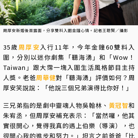
周厚安新婚後首露面，分享雙料入圍金鐘心情。記者王聰賢／攝影
35歲
周厚安
入行11年，今年金鐘60雙料入
圍，分別以迷你劇集「聽海湧」和「Wow！
Taiwan」跟大霈一塊入圍生活風格節目主持
人獎。老爸
周華健
對「聽海湧」評價如何？周
厚安笑說說：「他說三個兄弟演得比你好！」
三兄弟指的是劇中靈魂人物吳翰林、
黃冠智
和
朱宥丞，但周厚安補充表示：「當然囉，他其
實很開心，覺得我真的遇上伯樂（導演），也
很開心我的進步和努力。」坦言之前爸爸「比