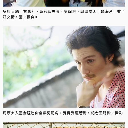
塚原大助（右起）、黃冠智夫妻、吳翰林、周厚安因「聽海湧」有了
好交情。圖／摘自IG
周厚安入圍金鐘迷你劇集男配角，覺得受寵若驚。記者王聰賢／攝影