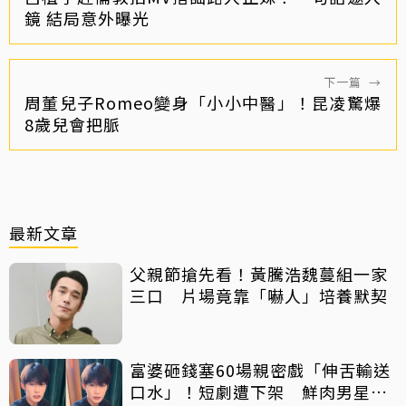
鏡 結局意外曝光
下一篇
→
周董兒子Romeo變身「小小中醫」！昆凌驚爆
8歲兒會把脈
最新文章
父親節搶先看！黃騰浩魏蔓組一家
三口 片場竟靠「嚇人」培養默契
富婆砸錢塞60場親密戲「伸舌輸送
口水」！短劇遭下架 鮮肉男星吐