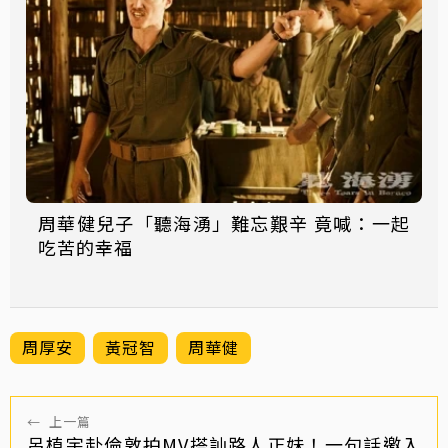
周華健兒子「聽海湧」難忘艱辛 竟喊：一起
吃苦的幸福
周厚安
黃冠智
周華健
←
上一篇
呂植宇赴倫敦拍MV搭訕路人正妹！一句話邀入