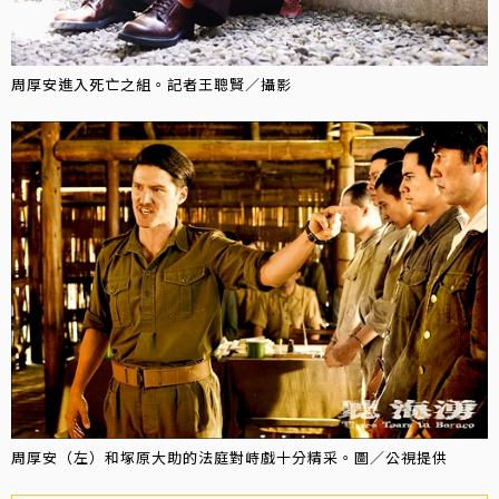
周厚安進入死亡之組。記者王聰賢／攝影
周厚安（左）和塚原大助的法庭對峙戲十分精采。圖／公視提供