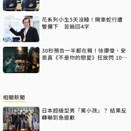
心聲：要守住底線
花系列小生5天沒睡！開車蛇行遭
警攔下 苦臉回4字
30秒預告一半都在親！徐康俊、安
恩真《不是你的戀愛》狂放閃 10年
長跑吻戲掀熱議
相關新聞
日本超級型男「罵小孩」？ 結果反
轉嚇到急道歉