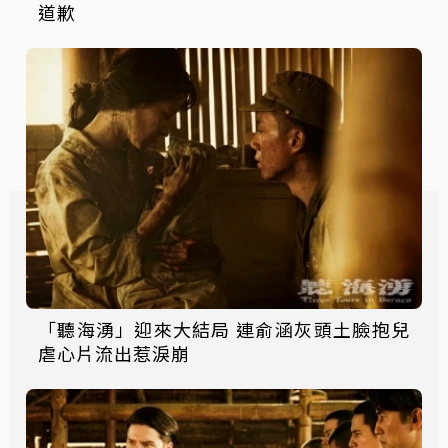
道歉
「聽海湧」迎來大結局 連俞涵灰頭土臉抱兒
虐心片流出惹淚崩