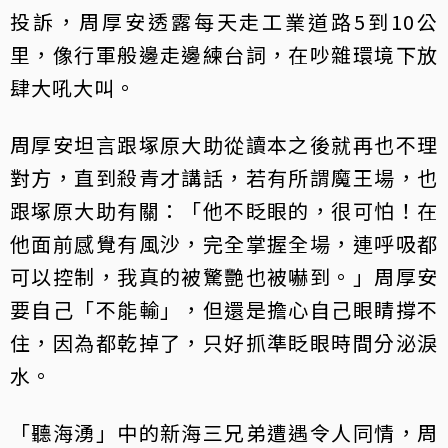
投訴，周厚安透露每天走工業道路5到10公
里，像行軍般邊走邊練台詞，在吵雜環境下放
肆大吼大叫。
周厚安坦言跟塚原大助從讀本之後就再也不理
對方，直到殺青才講話，若有所謂魔王場，也
跟塚原大助有關：「他不眨眼的，很可怕！在
他面前感覺有風沙，完全掌握全場，連呼吸都
可以控制，我真的被驚艷也被嚇到。」周厚安
要自己「不能輸」，但還是擔心自己眼睛撐不
住，因為都乾掉了，只好抓準眨眼時間分泌淚
水。
「聽海湧」中的新海三兄弟遭遇令人同情，周