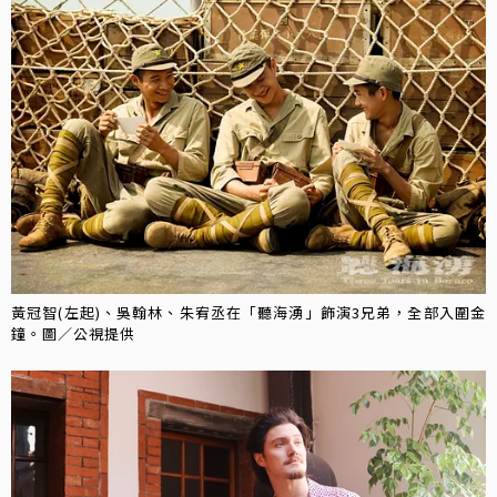
黃冠智(左起)、吳翰林、朱宥丞在「聽海湧」飾演3兄弟，全部入圍金
鐘。圖／公視提供