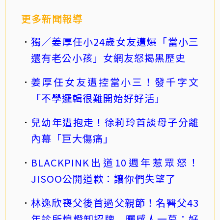
更多新聞報導
獨／姜厚任小24歲女友遭爆「當小三
還有老公小孩」女網友怒揭黑歷史
姜厚任女友遭控當小三！發千字文
「不學邏輯很難開始好好活」
兒幼年遭抱走！徐莉玲首談母子分離
內幕「巨大傷痛」
BLACKPINK出道10週年惹眾怒！
JISOO公開道歉：讓你們失望了
林逸欣喪父後首過父親節！名醫父43
年診所熄燈卸招牌 曬感人一幕：好