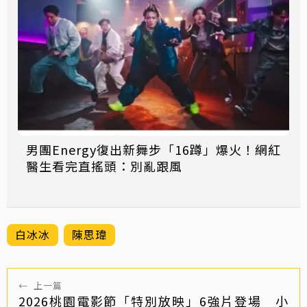
男團Energy復出新舞步「16蹲」爆火！網紅
醫生看完直搖頭：別亂跟風
白冰冰
陳思瑋
←
上一篇
2026桃園電影節「特別放映」6強片登場 小