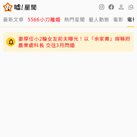
最新文章
5566小刀離婚
熱門星聞
藝人動態
電影
電
姜厚任小2輪女友前夫曝光！以「余家菁」嫁縣府
農業處科長 交往3月閃婚