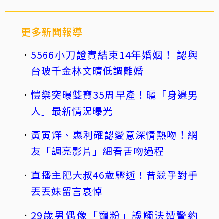
更多新聞報導
5566小刀證實結束14年婚姻！ 認與
台玻千金林文晴低調離婚
愷樂突曝雙寶35周早產！曬「身邊男
人」最新情況曝光
黃寅燁、惠利確認愛意深情熱吻！網
友「調亮影片」細看舌吻過程
直播主肥大叔46歲驟逝！昔競爭對手
丟丟妹留言哀悼
29歲男偶像「寵粉」誤觸法遭警約