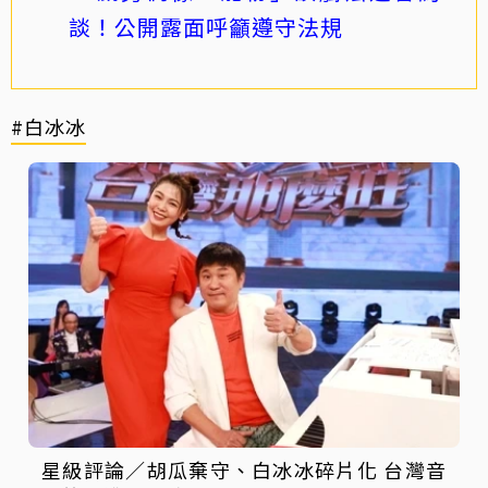
談！公開露面呼籲遵守法規
#白冰冰
星級評論／胡瓜棄守、白冰冰碎片化 台灣音