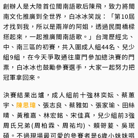
創辦人是大陸首位閩南語歌后陳飛，致力將閩
南文化推廣到全世界，白冰冰笑說：「第10屆
才找到我，所以是兩岸的阿姐，透過民間橋樑
搭起來，一起推廣閩南語歌。」台灣歷經北、
中、南三區的初賽，共入圍成人組44名、兒少
組9組，在今天爭取通往廈門參加總決賽的門
票，白冰冰也鼓勵參賽選手，大家一起努力把
冠軍拿回來。
決賽結果出爐，成人組前十強林奕妘、蔡蕙
宇、
陳思瑋
、張志良、蔡雅如、張家瑜、田絲
晴、黃稚嘉、林宏銘、宋佳真，兒少組前3強
周氏兄弟(周柏霖、周祐均)、賴哿萲、吳珉
碩。不過現場最可愛的參賽者是6歲小妹妹唱