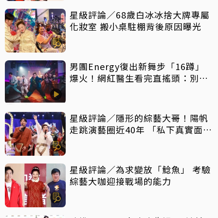
星級評論／68歲白冰冰捨大牌專屬
化妝室 搬小桌駐棚背後原因曝光
男團Energy復出新舞步「16蹲」
爆火！網紅醫生看完直搖頭：別亂
跟風
星級評論／隱形的綜藝大哥！陽帆
走跳演藝圈近40年 「私下真實面」
曝光
星級評論／為求變放「鯰魚」 考驗
綜藝大咖迎接戰場的能力