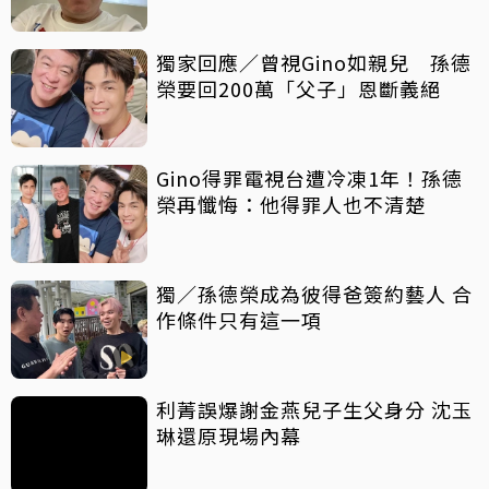
獨家回應／曾視Gino如親兒 孫德
榮要回200萬「父子」恩斷義絕
Gino得罪電視台遭冷凍1年！孫德
榮再懺悔：他得罪人也不清楚
獨／孫德榮成為彼得爸簽約藝人 合
作條件只有這一項
利菁誤爆謝金燕兒子生父身分 沈玉
琳還原現場內幕