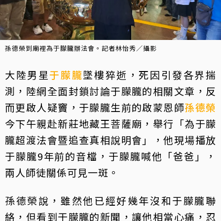
孫德榮到廟裡為于朦朧辦法會。記者林怡秀／攝影
大陸男星
于朦朧
墜樓猝逝，死因引發各界揣
測，陸網全面封鎖討論于朦朧的相關文章，反
而更啟人疑竇，于朦朧生前的啟蒙恩師
孫德榮
今下午親赴新莊地藏王菩薩廟，舉行「為于朦
朧超渡法會暨追查真相說明會」，他現場播放
于朦朧9年前的音檔，于朦朧喊他「爸爸」，
兩人師徒關係可見一斑。
孫德榮說，雖然他已經好幾年沒和于朦朧聯
絡，但看到于朦朧的新聞，讓他相當心痛，忍