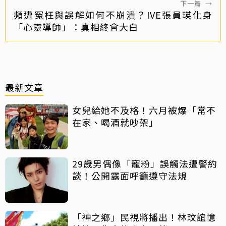
下一篇
→
頻遭冤枉與誤解如何不崩潰？IVE張員瑛化身
「心靈導師」：真相終會大白
最新文章
女兒給她不及格！六月被爆「常不
在家、喝酒就吵架」
29歲男偶像「寵粉」誤觸法遭警約
談！公開露面呼籲遵守法規
「神之鄉」民視將播出！林玟誼憶