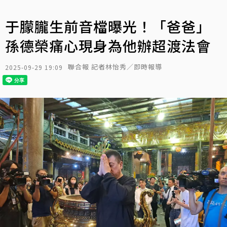
于朦朧生前音檔曝光！「爸爸」
孫德榮痛心現身為他辦超渡法會
聯合報 記者林怡秀／即時報導
2025-09-29 19:09