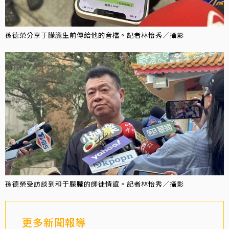
孫德榮分享于朦朧生前傳給他的音檔。記者林怡秀／攝影
孫德榮受訪談到和于朦朧的師徒情誼。記者林怡秀／攝影
更多新聞報導