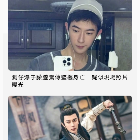
狗仔爆于朦朧驚傳墜樓身亡 疑似現場照片
曝光