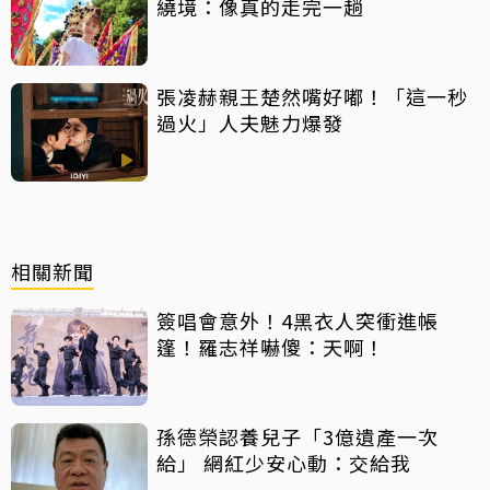
繞境：像真的走完一趟
張凌赫親王楚然嘴好嘟！「這一秒
過火」人夫魅力爆發
相關新聞
簽唱會意外！4黑衣人突衝進帳
篷！羅志祥嚇傻：天啊！
孫德榮認養兒子「3億遺產一次
給」 網紅少安心動：交給我