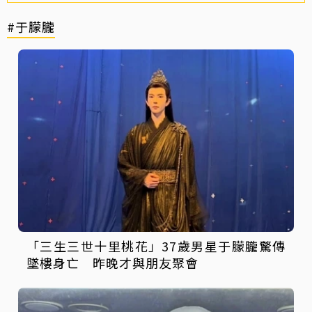
#于朦朧
「三生三世十里桃花」37歲男星于朦朧驚傳
墜樓身亡 昨晚才與朋友聚會