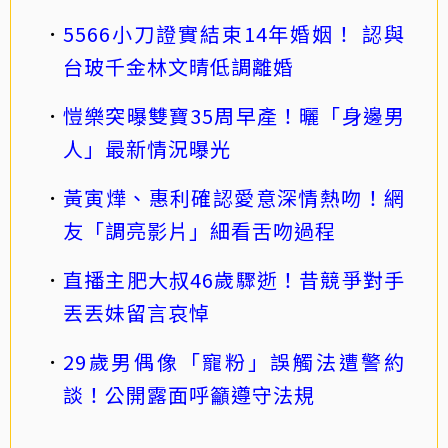
5566小刀證實結束14年婚姻！ 認與
台玻千金林文晴低調離婚
愷樂突曝雙寶35周早產！曬「身邊男
人」最新情況曝光
黃寅燁、惠利確認愛意深情熱吻！網
友「調亮影片」細看舌吻過程
直播主肥大叔46歲驟逝！昔競爭對手
丟丟妹留言哀悼
29歲男偶像「寵粉」誤觸法遭警約
談！公開露面呼籲遵守法規