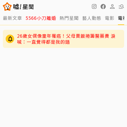
最新文章
5566小刀離婚
熱門星聞
藝人動態
電影
電
26歲女偶像童年罹癌！父母賣飯捲籌醫藥費 淚
喊：一直覺得都是我的錯