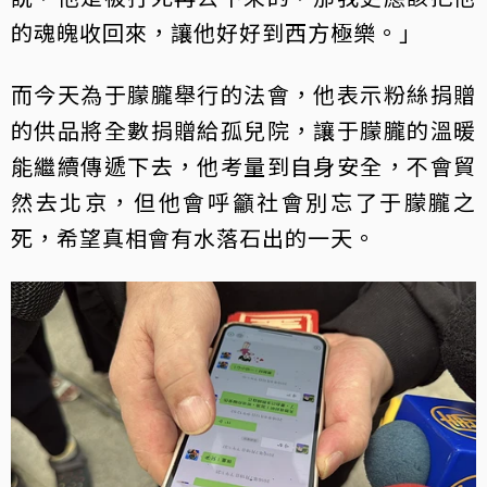
的魂魄收回來，讓他好好到西方極樂。」
而今天為于朦朧舉行的法會，他表示粉絲捐贈
的供品將全數捐贈給孤兒院，讓于朦朧的溫暖
能繼續傳遞下去，他考量到自身安全，不會貿
然去北京，但他會呼籲社會別忘了于朦朧之
死，希望真相會有水落石出的一天。