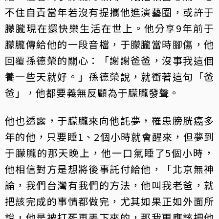
不住自責當年若沒有提攜他進演藝圈，或許于
朦朧現在還快樂生活在世上。他分享9年前于
朦朧傳給他的一段音檔，于朦朧當時腳傷，他
回覆孫德榮的關心：「謝謝爸爸，沒事我這個
養一些天就好。」孫德榮說，就衝著這句「爸
爸」，他都要義無反顧為于朦朧發聲。
他也透露，于朦朧來向他託夢，罹患膀胱癌多
年的他，只要睡1、2個小時就會醒來，但夢到
于朦朧的那天晚上，他一口氣睡了5個小時，
他相信對方是想將後事託付給他，「北京無神
論，我們台灣有我們的方法，他叫我老爸，就
把該完成的事情都做完，尤其如果正如外面所
說，他是被打死再丟下來的，那我更應該把他