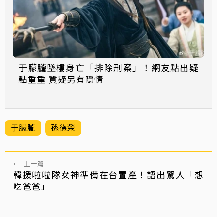
于朦朧墜樓身亡「排除刑案」！網友點出疑
點重重 質疑另有隱情
于朦朧
孫德榮
←
上一篇
韓援啦啦隊女神準備在台置產！語出驚人「想
吃爸爸」