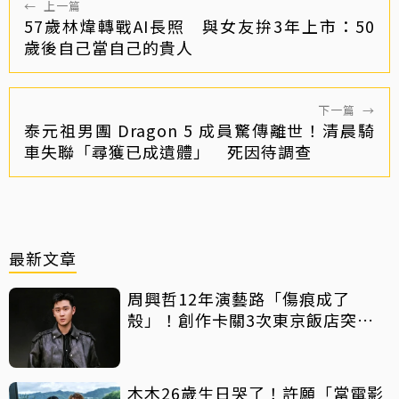
←
上一篇
57歲林煒轉戰AI長照 與女友拚3年上市：50
歲後自己當自己的貴人
下一篇
→
泰元祖男團 Dragon 5 成員驚傳離世！清晨騎
車失聯「尋獲已成遺體」 死因待調查
最新文章
周興哲12年演藝路「傷痕成了
殼」！創作卡關3次東京飯店突找
回靈感
木木26歲生日哭了！許願「當電影