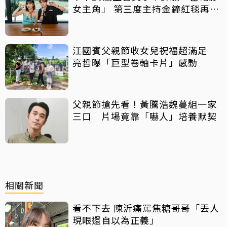
女主角」 第三度主持金鐘紅毯再喊
話
江國賓父親節收女兒祝福超滿足
亮哲曝「巨型卷軸卡片」感動
父親節搶先看！黃騰浩魏蔓組一家
三口 片場竟靠「嚇人」培養默契
相關新聞
看不下去 陳沂痛罵焦糖哥哥「丟人
現眼還自以為正義」