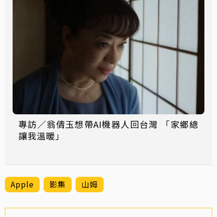
專訪／翁倩玉想帶AI機器人回台灣 「家鄉總
讓我溫暖」
Apple
影集
山姆