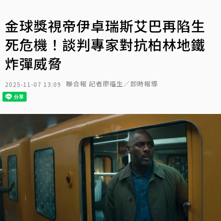
金球獎視帝伊卓瑞斯艾巴再陷生
死危機！談判專家對抗柏林地鐵
炸彈威脅
聯合報 記者廖福生／即時報導
2025-11-07 13:09