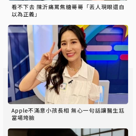
看不下去 陳沂痛罵焦糖哥哥「丟人現眼還自
以為正義」
Apple不滿意小孩長相 無心一句話讓醫生尪
當場垮臉