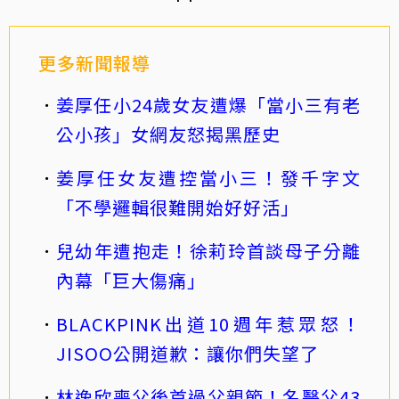
更多新聞報導
姜厚任小24歲女友遭爆「當小三有老
公小孩」女網友怒揭黑歷史
姜厚任女友遭控當小三！發千字文
「不學邏輯很難開始好好活」
兒幼年遭抱走！徐莉玲首談母子分離
內幕「巨大傷痛」
BLACKPINK出道10週年惹眾怒！
JISOO公開道歉：讓你們失望了
林逸欣喪父後首過父親節！名醫父43