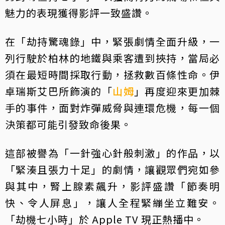
魅力的表現獲得影評一致盛讚。
在「劫持驚魂錄」中，緊張劇情全面升級，一
列行駛於柏林的地鐵與乘客遭到挾持，當局必
須在最短時間採取行動，拯救數百條性命。伊
卓瑞斯艾巴所飾演的「
山姆
」再度迎來更加棘
手的事件，面對炸彈威脅與連環危機，每一個
決策都可能引發致命後果。
這部被譽為「一針強心針般刺激」的作品，以
「緊湊且張力十足」的劇情，讓觀眾們宛如參
與其中，腎上腺素飆升，影評盛讚「節奏明
快、令人屏息」，讓人全程緊繃坐立難安。
「劫機七小時」於 Apple TV 現正熱播中。