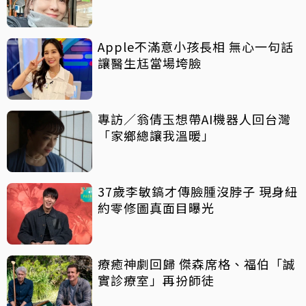
Apple不滿意小孩長相 無心一句話
讓醫生尪當場垮臉
專訪／翁倩玉想帶AI機器人回台灣
「家鄉總讓我溫暖」
37歲李敏鎬才傳臉腫沒脖子 現身紐
約零修圖真面目曝光
療癒神劇回歸 傑森席格、福伯「誠
實診療室」再扮師徒