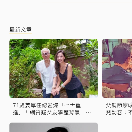
最新文章
71歲姜厚任認愛爆「七世重
父親節廖
逢」！網質疑女友學歷背景 他
兒動容：
6點反擊：你們不懂