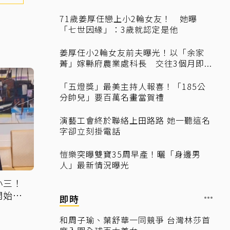
71歲姜厚任戀上小2輪女友！ 她曝
「七世因緣」：3歲就認定是他
姜厚任小2輪女友前夫曝光！以「余家
菁」嫁縣府農業處科長 交往3個月即...
「五燈獎」最美主持人報喜！「185公
分帥兒」要百萬名畫當賀禮
演藝工會終於聯絡上田路路 她一聽這名
字卻立刻掛電話
愷樂突曝雙寶35周早產！曬「身邊男
人」最新情況曝光
小三！
開始好
即時
和周子瑜、葉舒華一同競爭 台灣林莎首