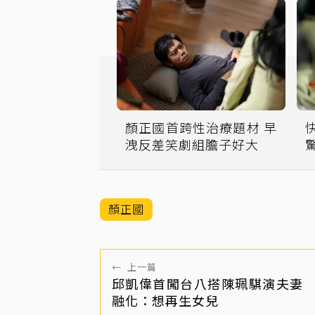
顏正國首跨性治療題材 早
洩反差笑劇組膽子好大
顏正國
←
上一篇
邱凱偉首闖台八搭陳珮騏演夫妻
融化：想再生女兒