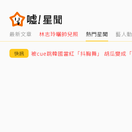
最新文章
林志玲曬帥兒照
熱門星聞
藝人
被cue跳韓國當紅「抖胸舞」 胡瓜變成
快訊