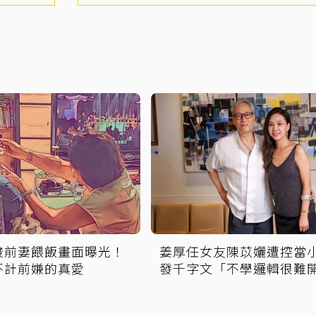
峻前妻餵飯畫面曝光！
姜厚任女友陳苡孋遭控當
不計前嫌的真愛
發千字文「不學邏輯很難
好活」