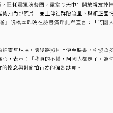
逝，噩耗震驚演藝圈，靈堂今天中午開放親友掉
堂偷拍內部照片，並上傳社群蹭流量。與顏正國
鐵爸」阮橋本昨晚在臉書痛斥此舉直言：「阿國
偷拍靈堂現場，隨後將照片上傳至臉書，引發眾
痛心，表示：「我真的不懂，阿國人都走了，為
友的懷念與對偷拍行為的強烈譴責。