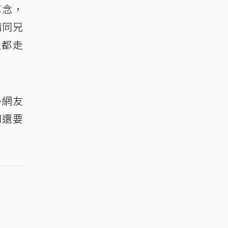
悼念，
情同兄
人都走
多網友
何還要