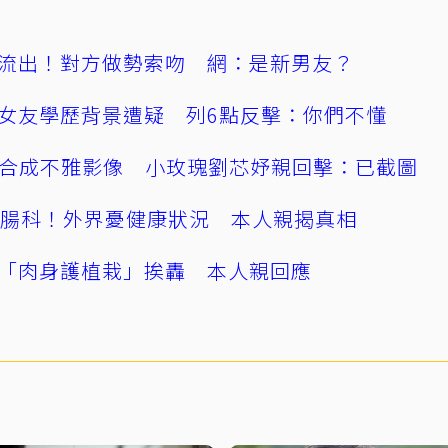
流出！對方做勢索吻 網：是新男友？
女友學歷背景遭疑 列6點反擊：你們不懂
AI合成不雅影像 小玫瑰劉芯妤親回擊：已截圖
直腸科！外界憂健康狀況 本人親揭真相
「肉身護植栽」挨轟 本人親回應