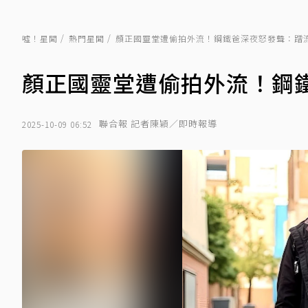
噓！星聞
熱門星聞
顏正國靈堂遭偷拍外流！鋼鐵爸深夜怒發聲：蹭
顏正國靈堂遭偷拍外流！鋼
聯合報 記者陳穎／即時報導
2025-10-09 06:52