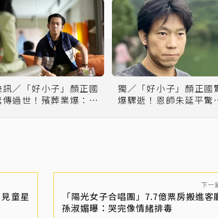
快訊／「好小子」顏正國
獨／「好小子」顏正國
驚傳過世！殯葬業爆：今
爆驟逝！恩師朱延平驚
下午4點撒手告別人間
7字
下一
 見童星
「陽光女子合唱團」7.7億票房搬進客
孫淑媚曝：哭完像情緒排毒