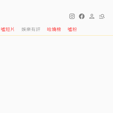
噓短片
娛樂有評
哈燒榜
噓粉