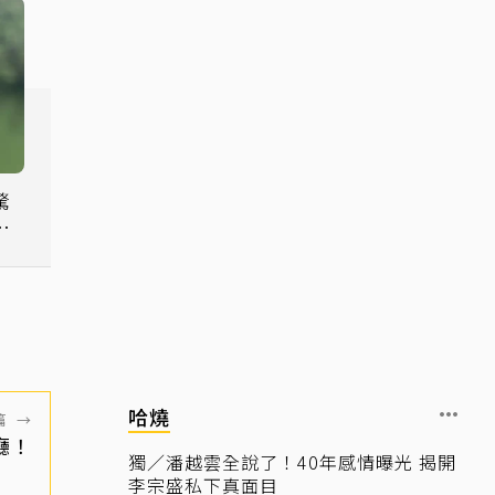
驚
吐
哈燒
篇
→
廳！
獨／潘越雲全說了！40年感情曝光 揭開
李宗盛私下真面目