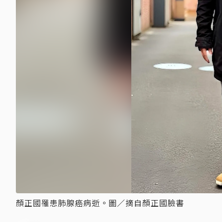
顏正國罹患肺腺癌病逝。圖／摘自顏正國臉書