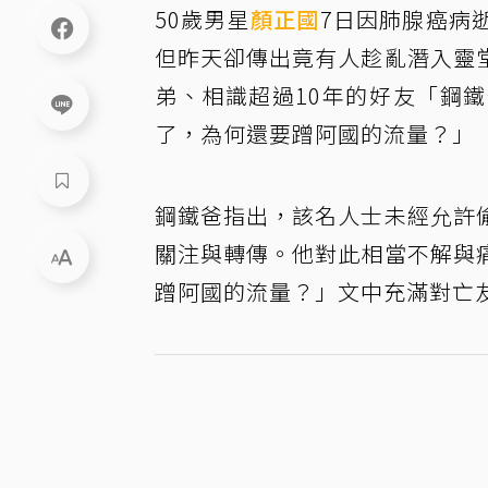
50歲男星
顏正國
7日因肺腺癌病
但昨天卻傳出竟有人趁亂潛入靈
弟、相識超過10年的好友「鋼
了，為何還要蹭阿國的流量？」
鋼鐵爸指出，該名人士未經允許
關注與轉傳。他對此相當不解與
蹭阿國的流量？」文中充滿對亡