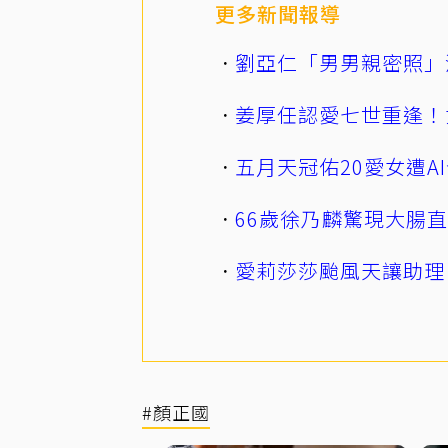
更多新聞報導
劉亞仁「男男親密照」
姜厚任認愛七世重逢！
五月天冠佑20愛女遭
66歲徐乃麟驚現大腸
愛莉莎莎颱風天讓助理
#顏正國