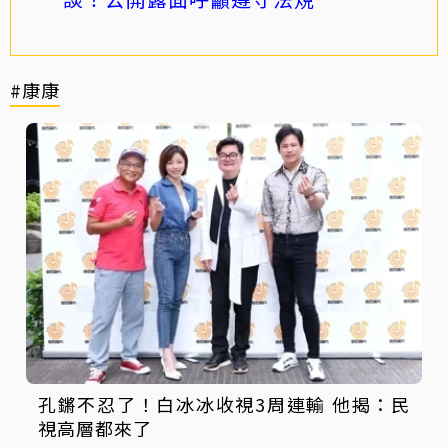
#康康
孔鏘不忍了！白冰冰收視3周連輸 他揭：民
視高層都來了