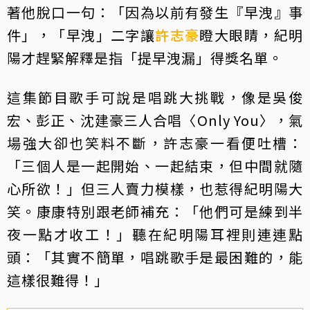
著他脫口一句：「因為以前有發生『早洩』事
件」，「早洩」二字讓
許志豪
瞪大眼睛，紀明
陽才趕緊解釋是指「提早洩漏」得獎名單。
這集節目歌手可說是唱跳大挑戰，像是吳俊
宏、彭正、沈建豪三人合唱〈Only You〉，氣
場強大卻也笑料不斷，許志豪一看便吐槽：
「三個人是一起開始、一起結束，但中間就隨
心所欲！」但三人賣力模樣，也惹得紀明陽大
笑。康康特別跟老師補充：「他們可是練到半
夜一點才收工！」聽在紀明陽耳裡則連連點
頭：「其實不簡單，唱跳歌手是最困難的，能
這樣很難得！」