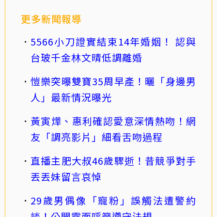
更多新聞報導
5566小刀證實結束14年婚姻！ 認與
台玻千金林文晴低調離婚
愷樂突曝雙寶35周早產！曬「身邊男
人」最新情況曝光
黃寅燁、惠利確認愛意深情熱吻！網
友「調亮影片」細看舌吻過程
直播主肥大叔46歲驟逝！昔競爭對手
丟丟妹留言哀悼
29歲男偶像「寵粉」誤觸法遭警約
談！公開露面呼籲遵守法規