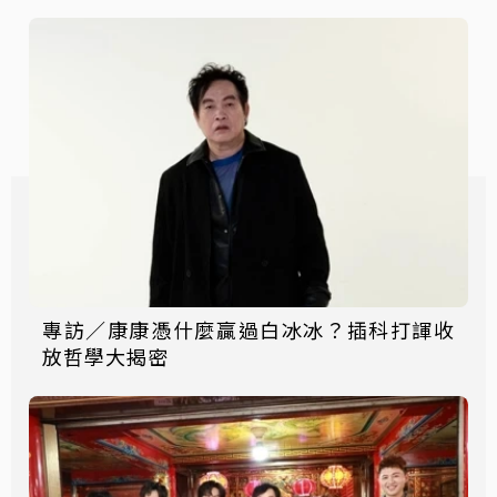
專訪／康康憑什麼贏過白冰冰？插科打諢收
放哲學大揭密