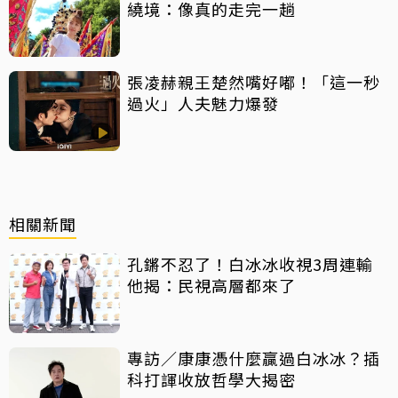
繞境：像真的走完一趟
張凌赫親王楚然嘴好嘟！「這一秒
過火」人夫魅力爆發
相關新聞
孔鏘不忍了！白冰冰收視3周連輸
他揭：民視高層都來了
專訪／康康憑什麼贏過白冰冰？插
科打諢收放哲學大揭密