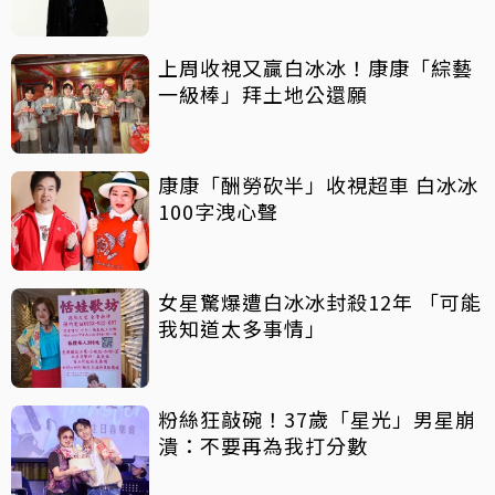
上周收視又贏白冰冰！康康「綜藝
一級棒」拜土地公還願
康康「酬勞砍半」收視超車 白冰冰
100字洩心聲
女星驚爆遭白冰冰封殺12年 「可能
我知道太多事情」
粉絲狂敲碗！37歲「星光」男星崩
潰：不要再為我打分數