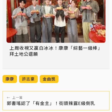
上周收視又贏白冰冰！康康「綜藝一級棒」
拜土地公還願
康康
許志豪
金曲獎
←
上一篇
郭書瑤認了「有金主」！街頭辣露E級側乳