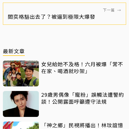
下一篇
→
閻奕格豁出去了？被逼到極限大爆發
最新文章
女兒給她不及格！六月被爆「常不
在家、喝酒就吵架」
29歲男偶像「寵粉」誤觸法遭警約
談！公開露面呼籲遵守法規
「神之鄉」民視將播出！林玟誼憶