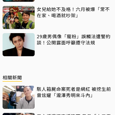
女兒給她不及格！六月被爆「常不
在家、喝酒就吵架」
29歲男偶像「寵粉」誤觸法遭警約
談！公開露面呼籲遵守法規
相關新聞
駭人箱屍命案死者是網紅 被挖生前
曾炫耀「瀧澤秀明來斗內」