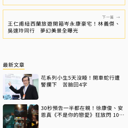
下一篇
→
王仁甫紐西蘭旅遊開箱岑永康豪宅！林義傑、
吳速玲同行 夢幻美景全曝光
最新文章
花系列小生5天沒睡！開車蛇行遭
警攔下 苦臉回4字
30秒預告一半都在親！徐康俊、安
恩真《不是你的戀愛》狂放閃 10年
長跑吻戲掀熱議