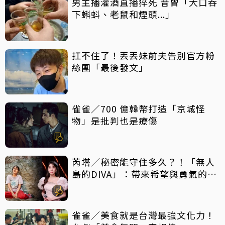
男主播灌酒直播猝死 昔曾「大口吞
下蝌蚪、老鼠和煙頭...」
扛不住了！丟丟妹前夫告別官方粉
絲團「最後發文」
雀雀／700 億韓幣打造「京城怪
物」是批判也是療傷
芮塔／秘密能守住多久？！「無人
島的DIVA」：帶來希望與勇氣的反
轉好劇，放手一搏吧
雀雀／美食就是台灣最強文化力！