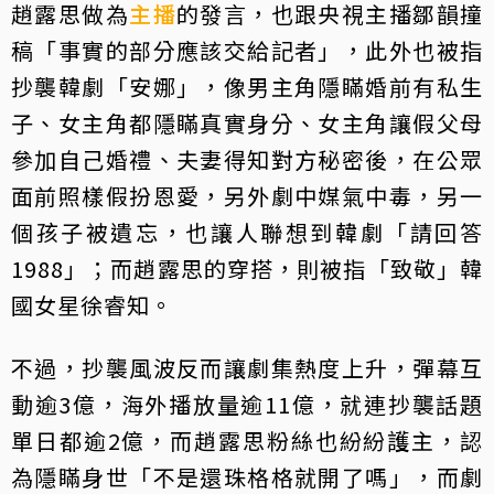
趙露思做為
主播
的發言，也跟央視主播鄒韻撞
稿「事實的部分應該交給記者」，此外也被指
抄襲韓劇「安娜」，像男主角隱瞞婚前有私生
子、女主角都隱瞞真實身分、女主角讓假父母
參加自己婚禮、夫妻得知對方秘密後，在公眾
面前照樣假扮恩愛，另外劇中媒氣中毒，另一
個孩子被遺忘，也讓人聯想到韓劇「請回答
1988」；而趙露思的穿搭，則被指「致敬」韓
國女星徐睿知。
不過，抄襲風波反而讓劇集熱度上升，彈幕互
動逾3億，海外播放量逾11億，就連抄襲話題
單日都逾2億，而趙露思粉絲也紛紛護主，認
為隱瞞身世「不是還珠格格就開了嗎」，而劇