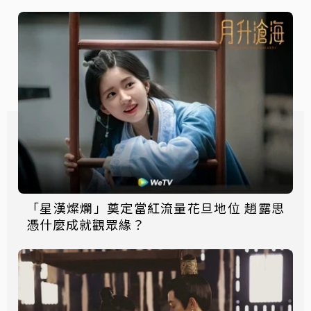
「星漢燦爛」奠定當紅流量花旦地位 趙露思
憑什麼成就觀眾緣？