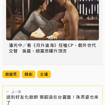
潘光中／看《月升滄海》狂嗑CP、戲外世代
交替 吳磊、趙露思躍升頂流
趙露思
韓劇
主播
←
上一篇
送別好友化妝師 張韶涵在台露面！孫燕姿也來
了