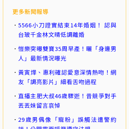
更多新聞報導
5566小刀證實結束14年婚姻！ 認與
台玻千金林文晴低調離婚
愷樂突曝雙寶35周早產！曬「身邊男
人」最新情況曝光
黃寅燁、惠利確認愛意深情熱吻！網
友「調亮影片」細看舌吻過程
直播主肥大叔46歲驟逝！昔競爭對手
丟丟妹留言哀悼
29歲男偶像「寵粉」誤觸法遭警約
談！公開露面呼籲遵守法規