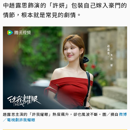
中趙露思飾演的「許妍」包裝自己嫁入豪門的
情節，根本就是常見的劇情。
趙露思主演的「許我耀眼」熱度飆升，卻也風波不斷。圖／摘自
微博
／電視劇許我耀眼