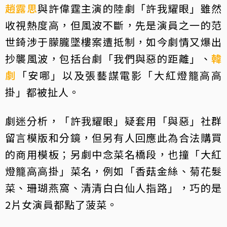
趙露思
與許偉霆主演的陸劇「許我耀眼」雖然
收視熱度高，但風波不斷，先是演員之一的范
世錡涉于朦朧墜樓案遭抵制，如今劇情又爆出
抄襲風波，包括台劇「我們與惡的距離」、
韓
劇
「安哪」以及張藝謀電影「大紅燈籠高高
掛」都被扯人。
劇迷分析，「許我耀眼」疑套用「與惡」社群
留言模版和分鏡，但另有人回應此為合法購買
的商用模板；另劇中念菜名橋段，也撞「大紅
燈籠高高掛」菜名，例如「香菇金絲、菊花髮
菜、珊瑚燕窩、清清白白仙人指路」，巧的是
2片女演員都點了菠菜。