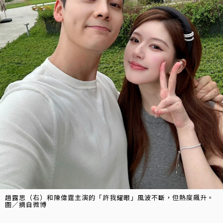
趙露思（右）和陳偉霆主演的「許我耀眼」風波不斷，但熱度飆升。
圖／摘自微博