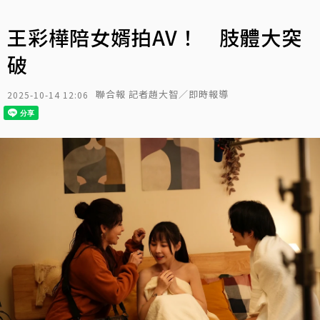
王彩樺陪女婿拍AV！ 肢體大突
破
聯合報 記者趙大智／即時報導
2025-10-14 12:06