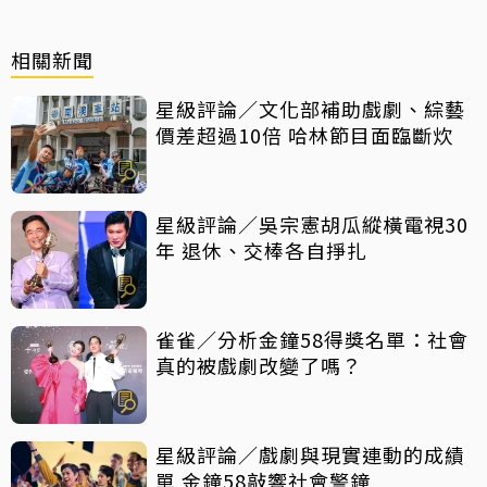
相關新聞
星級評論／文化部補助戲劇、綜藝
價差超過10倍 哈林節目面臨斷炊
星級評論／吳宗憲胡瓜縱橫電視30
年 退休、交棒各自掙扎
雀雀／分析金鐘58得獎名單：社會
真的被戲劇改變了嗎？
星級評論／戲劇與現實連動的成績
單 金鐘58敲響社會警鐘