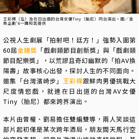
王彩樺（左）及在日出道的台灣女優Tiny（胎尼）同台演出。圖／金
魚企劃'6一團和氣提供
公視人生劇展「拍射吧！廷方！」強勢入圍第
60屆
金鐘獎
「戲劇類節目創新獎」與「戲劇類
節目配樂獎」，以荒謬且奇幻幽默的「拍AV換
陽壽」故事核心出發，探討人生的不同面向。
邀集「台灣濱崎步」
王彩樺
跟鮮肉男優挑戰大
尺度情慾戲，就連在日出道的台灣AV女優
Tiny（胎尼）都來跨界演出。
本片由曾權、劉易擔任雙編雙導，兩人笑談這
部片起初僅是某次跨年酒局，朋友間天馬行空