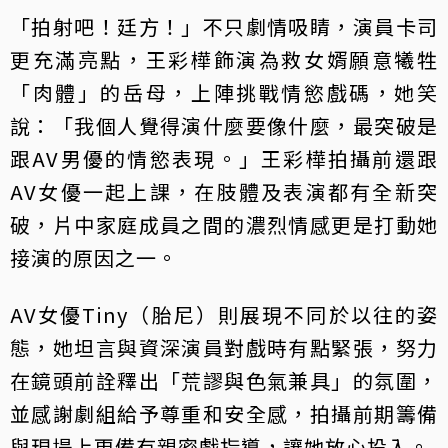
「拍射吧！廷方！」不只劇情吸睛，演員卡司
更充滿亮點，王彩樺飾演為救女婿願意犧牲
「肉體」的岳母，上陣挑戰情慾戲碼，她笑
說：「我個人覺得演什麼要像什麼，最突破是
跟AV男優的情慾表現。」王彩樺拍攝前還跟
AV女優一起上課，在肢體及表演都有全新突
破，片中家庭成員之間的濃烈情感更是打動她
接演的原因之一。
AV女優Tiny（胎尼）則展現不同於以往的姿
態，她坦言與資深演員對戲時有點緊張，努力
在鏡頭前詮釋出「荒謬與色氣兼具」的氛圍，
並感謝劇組給予尊重和安全感，拍攝前期籌備
與現場上更備有親密戲指導，讓她放心投入。