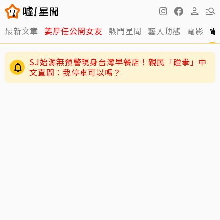
最新文章
姜厚任公開女友
熱門星聞
藝人動態
電影
電
SJ始源無預警現身台灣早餐店！親民「碰拳」中
文直問：我停車可以嗎？