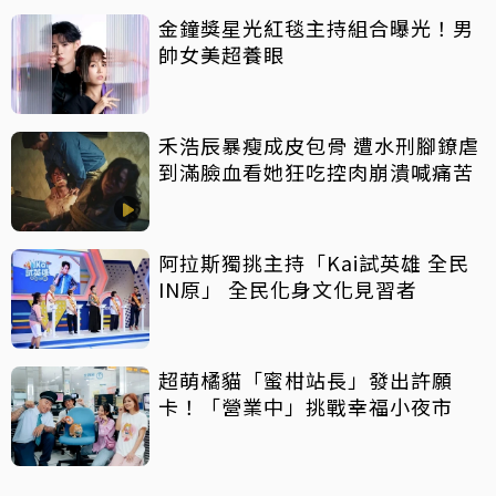
金鐘獎星光紅毯主持組合曝光！男
帥女美超養眼
禾浩辰暴瘦成皮包骨 遭水刑腳鐐虐
到滿臉血看她狂吃控肉崩潰喊痛苦
阿拉斯獨挑主持「Kai試英雄 全民
IN原」 全民化身文化見習者
超萌橘貓「蜜柑站長」發出許願
卡！「營業中」挑戰幸福小夜市