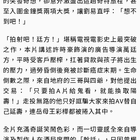
的突發奇想，卻意外激盪出這趟奇特旅程，甚
至入圍金鐘獎兩項大獎，讓劉易直呼：「想不
到吧！」
「拍射吧！廷方！」堪稱電視電影史上最突破
之作，本片講述許時豪飾演的廣告導演萬廷
方，平時受客戶壓榨，扛著貸款與孩子將出生
的壓力，過勞昏倒後竟被診斷癌症末期。生命
倒數之際，來自地府的三哥與四爺，對他提出
交易：「只要拍A片給鬼看，就能換取陽
壽！」走投無路的他只好誆騙大家來拍AV替自
己延壽，連岳母王彩樺都被捲入其中。
全片充滿奇誕笑鬧色彩，而一切靈感全來自導
演及製作人在酒局席間的「幹話」，只因曾權