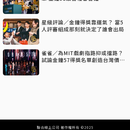
星級評論／金鐘得獎靠運氣？ 當5
人評審組成那刻就決定了誰會出局
雀雀／為MIT戲劇指路抑或擋路？
試論金鐘57得獎名單創造台灣價值
密碼
聯合線上公司 著作權所有 ©2025