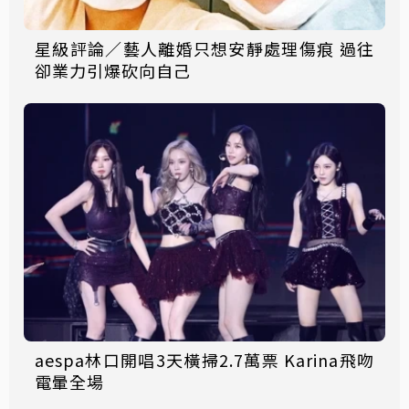
星級評論／藝人離婚只想安靜處理傷痕 過往
卻業力引爆砍向自己
aespa林口開唱3天橫掃2.7萬票 Karina飛吻
電暈全場