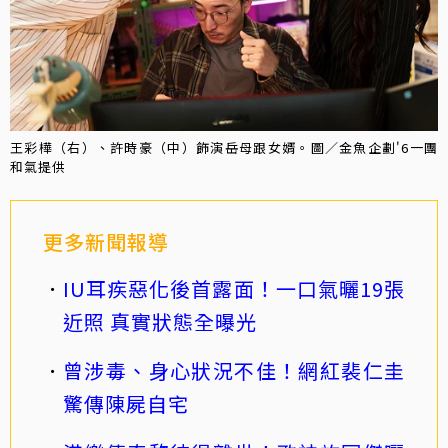
王彩樺（右）、許時豪（中）飾演岳母跟女婿。圖／金魚企劃'6一團
和氣提供
更多新聞報導
IU耳疾惡化後首露面！一口氣曬19張
近照 真實狀態全曝光
曾涉毒、身心狀況不佳！網紅裴仁圭
驚傳陳屍自宅