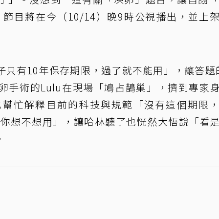
 節目將在今（10/14）晚9時公視播出，並上
只有10年保存期限，過了就不能用」，讓答題的
卵手術的Lulu在現場「鳩占鵲巢」，擠到專家
u也幫忙解釋目前的科技與規範「沒有這個期限
就看你想不想用」，讓哈林聽了也恍然大悟說「看
。