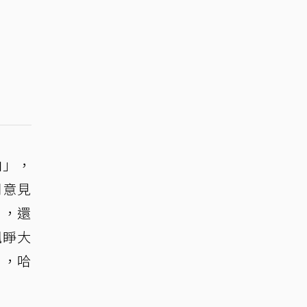
由」，
同意見
」，還
珮睜大
」，哈