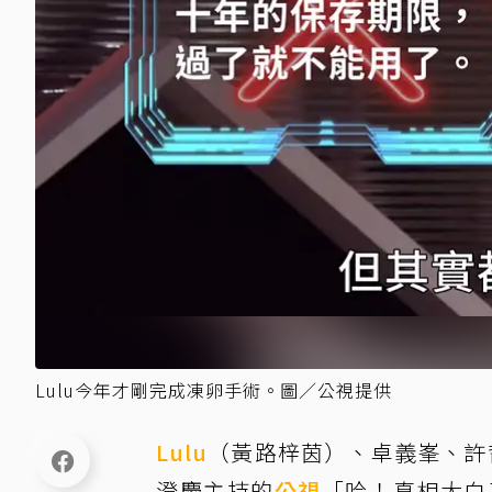
Lulu今年才剛完成凍卵手術。圖／公視提供
Lulu
（黃路梓茵）、卓義峯、許
澄慶主持的
公視
「哈！真相大白