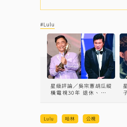
#Lulu
星級評論／吳宗憲胡瓜縱
橫電視30年 退休、交棒
各自掙扎
Lulu
哈林
公視