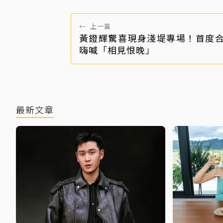
←
上一篇
黃鐙輝驚喜現身淺堤專場！首度
嗨喊「相見恨晚」
最新文章