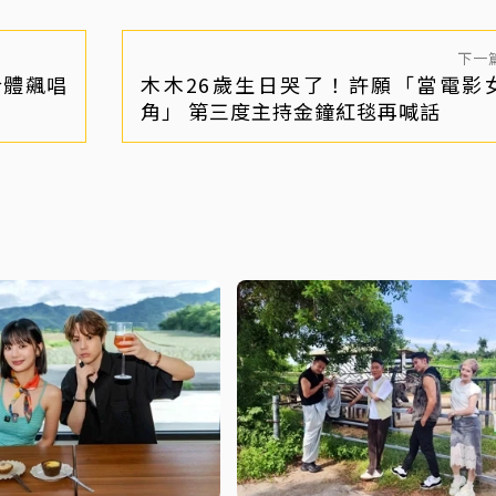
下一
合體飆唱
木木26歲生日哭了！許願「當電影
角」 第三度主持金鐘紅毯再喊話