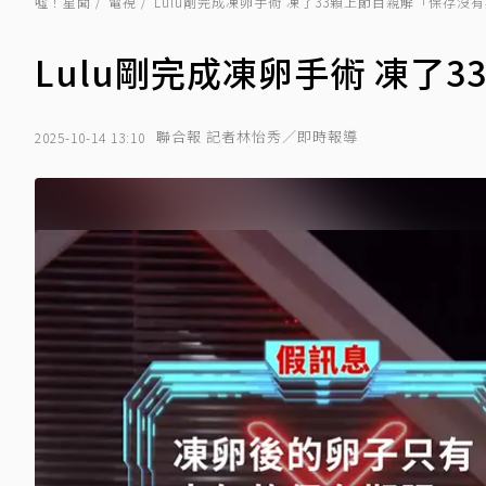
噓！星聞
電視
Lulu剛完成凍卵手術 凍了33顆上節目親解「保存沒
Lulu剛完成凍卵手術 凍了
聯合報 記者林怡秀／即時報導
2025-10-14 13:10