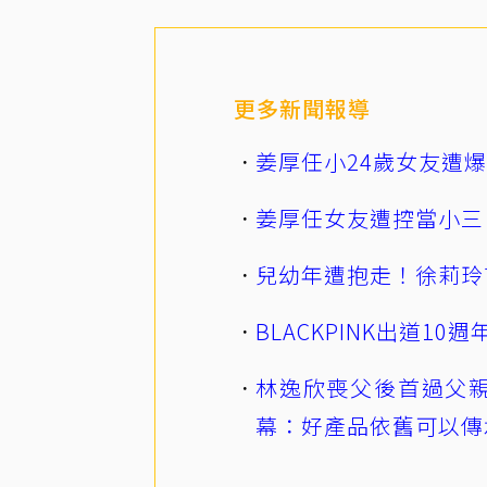
更多新聞報導
姜厚任小24歲女友遭
姜厚任女友遭控當小三
兒幼年遭抱走！徐莉玲
BLACKPINK出道1
林逸欣喪父後首過父親
幕：好產品依舊可以傳