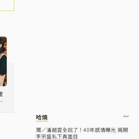
運
刻
哈燒
獨／潘越雲全說了！40年感情曝光 揭開
李宗盛私下真面目