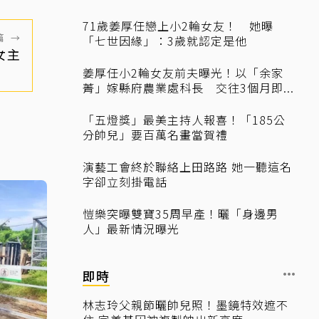
71歲姜厚任戀上小2輪女友！ 她曝
篇
→
「七世因緣」：3歲就認定是他
女主
姜厚任小2輪女友前夫曝光！以「余家
菁」嫁縣府農業處科長 交往3個月即...
「五燈獎」最美主持人報喜！「185公
分帥兒」要百萬名畫當賀禮
演藝工會終於聯絡上田路路 她一聽這名
字卻立刻掛電話
愷樂突曝雙寶35周早產！曬「身邊男
人」最新情況曝光
即時
林志玲父親節曬帥兒照！墨鏡特效遮不