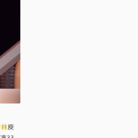
哈林
庾
凍33