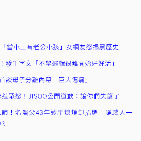
爆「當小三有老公小孩」女網友怒揭黑歷史
！發千字文「不學邏輯很難開始好好活」
首談母子分離內幕「巨大傷痛」
0週年惹眾怒！JISOO公開道歉：讓你們失望了
節！名醫父43年診所熄燈卸招牌 曬感人一
承