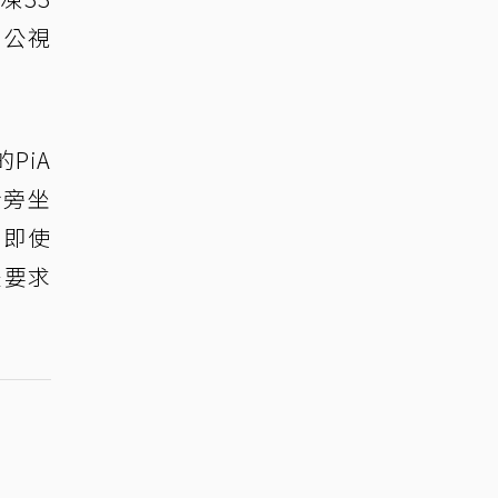
架公視
PiA
身旁坐
，即使
是要求