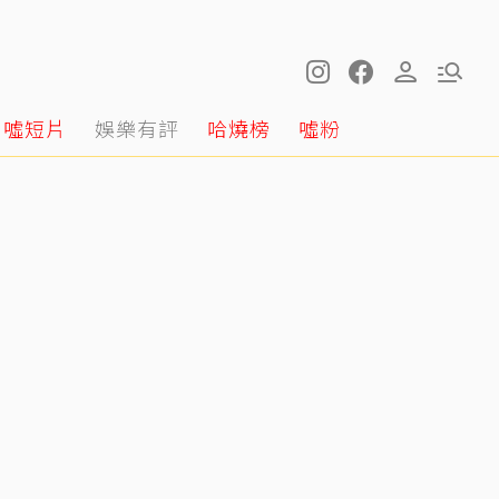
噓短片
娛樂有評
哈燒榜
噓粉