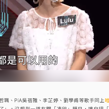
哲珮、PiA吳蓓雅、李芷婷、劉學甫等歌手同上
了」。沒想到一道有關「凍卵」題目，讓自詡「