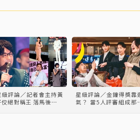
星級評論／記者會主持黃
星級評論／金鐘得獎靠
子佼絕對稱王 落馬後牌局
氣？ 當5人評審組成那
重洗誰能接棒？
就決定了誰會出局