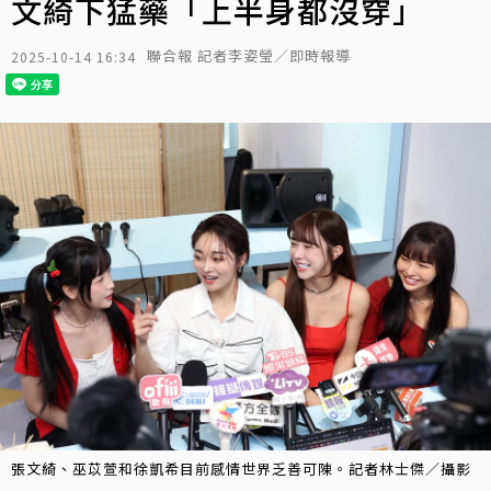
文綺下猛藥「上半身都沒穿」
聯合報 記者李姿瑩／即時報導
2025-10-14 16:34
張文綺、巫苡萱和徐凱希目前感情世界乏善可陳。記者林士傑／攝影