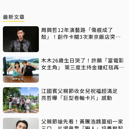
最新文章
周興哲12年演藝路「傷痕成了
殼」！創作卡關3次東京飯店突找
回靈感
木木26歲生日哭了！許願「當電影
女主角」 第三度主持金鐘紅毯再喊
話
江國賓父親節收女兒祝福超滿足
亮哲曝「巨型卷軸卡片」感動
父親節搶先看！黃騰浩魏蔓組一家
三口 片場竟靠「嚇人」培養默契