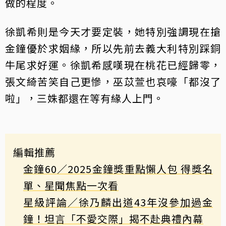
做的程度。
徐凱希則是今天才要定裝，她特別強調現在搶
金鐘優於求姻緣，所以先前去義大利特別踩銅
牛尾求好運。徐凱希感嘆現在桃花已經歸零，
張文綺苦笑自己更慘，巫苡萱也哀嚎「都沒了
啦」，三姝都還在等有緣人上門。
編輯推薦
金鐘60／2025金鐘獎重點懶人包 得獎名
單、星聞焦點一次看
星級評論／徐乃麟出道43年沒參加過金
鐘！坦言「不愛交際」揭不赴典禮內幕