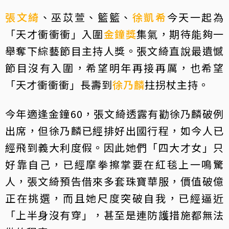
張文綺
、巫苡萱、籃籃、
徐凱希
今天一起為
「天才衝衝衝」入圍
金鐘獎
集氣，期待能夠一
舉奪下綜藝節目主持人獎。張文綺直說最遺憾
節目沒有入圍，希望明年再接再厲，也希望
「天才衝衝衝」長壽到
徐乃麟
拄拐杖主持。
今年適逢金鐘60，張文綺透露有勸徐乃麟破例
出席，但徐乃麟已經排好出國行程，如今人已
經飛到義大利度假。因此她們「四大才女」只
好靠自己，已經摩拳擦掌要在紅毯上一鳴驚
人，張文綺預告借來多套珠寶華服，價值破億
正在挑選，而且她尺度突破自我，已經逼近
「上半身沒有穿」，甚至是連防護措施都無法