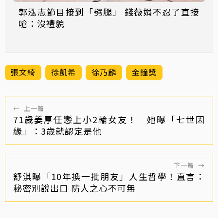
郭泓志節目接到「劈腿」 錢薇娟不忍了直接
嗆：沒禮貌
張文綺
徐凱希
徐乃麟
金鐘獎
←
上一篇
71歲姜厚任戀上小2輪女友！ 她曝「七世因
緣」：3歲就認定是他
下一篇
→
舒淇曝「10年換一批朋友」人生哲學！直言：
秘密別說出口 防人之心不可無