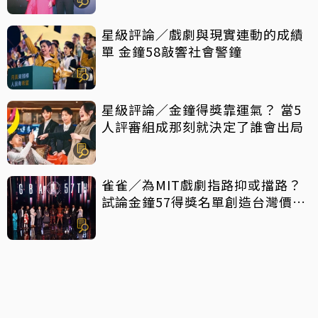
星級評論／戲劇與現實連動的成績
單 金鐘58敲響社會警鐘
星級評論／金鐘得獎靠運氣？ 當5
人評審組成那刻就決定了誰會出局
雀雀／為MIT戲劇指路抑或擋路？
試論金鐘57得獎名單創造台灣價值
密碼