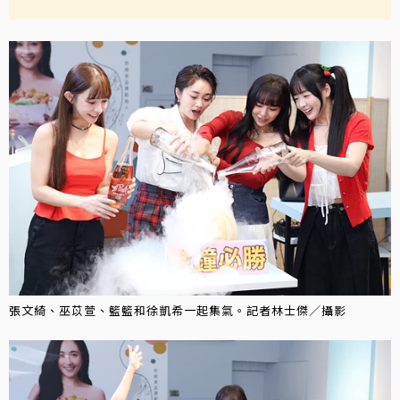
張文綺、巫苡萱、籃籃和徐凱希一起集氣。記者林士傑／攝影