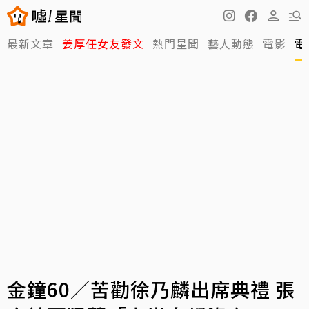
最新文章
姜厚任女友發文
熱門星聞
藝人動態
電影
電
金鐘60／苦勸徐乃麟出席典禮 張