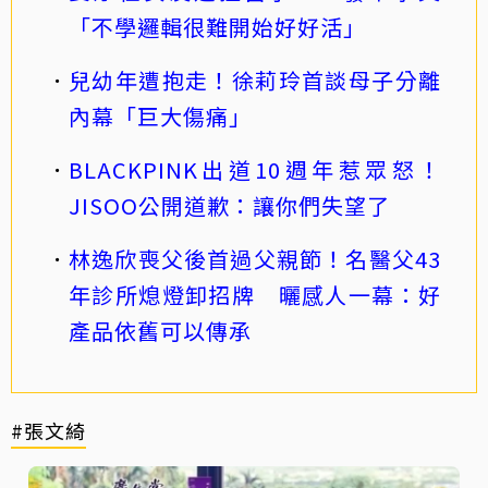
「不學邏輯很難開始好好活」
兒幼年遭抱走！徐莉玲首談母子分離
內幕「巨大傷痛」
BLACKPINK出道10週年惹眾怒！
JISOO公開道歉：讓你們失望了
林逸欣喪父後首過父親節！名醫父43
年診所熄燈卸招牌 曬感人一幕：好
產品依舊可以傳承
#張文綺