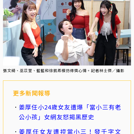
張文綺、巫苡萱、籃籃和徐凱希模仿得獎心情。記者林士傑／攝影
更多新聞報導
姜厚任小24歲女友遭爆「當小三有老
公小孩」女網友怒揭黑歷史
姜厚任女友遭控當小三！發千字文