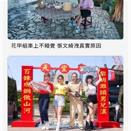
花甲組車上不睡覺 張文綺洩真實原因