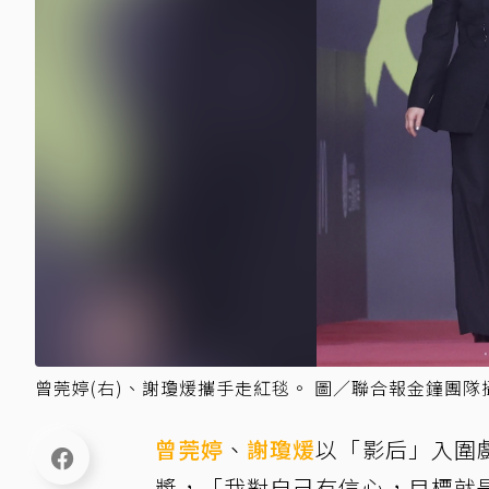
曾莞婷(右)、謝瓊煖攜手走紅毯。 圖／聯合報金鐘團隊
曾莞婷
、
謝瓊煖
以「影后」入圍
獎，「我對自己有信心，目標就