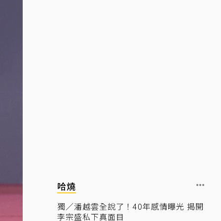
哈燒
獨／潘越雲全說了！40年感情曝光 揭開
李宗盛私下真面目