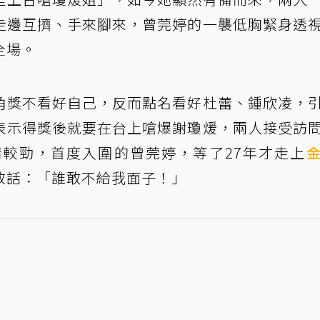
走邊互擠、手來腳來，曾莞婷的一襲低胸緊身透
全場。
角獎不看好自己，反而點名看好杜蕾、鍾欣凌，
表示得獎後就要在台上嗆爆謝瓊煖，兩人接受訪
較勁，首度入圍的曾莞婷，等了27年才走上
放話：「誰敢不給我面子！」