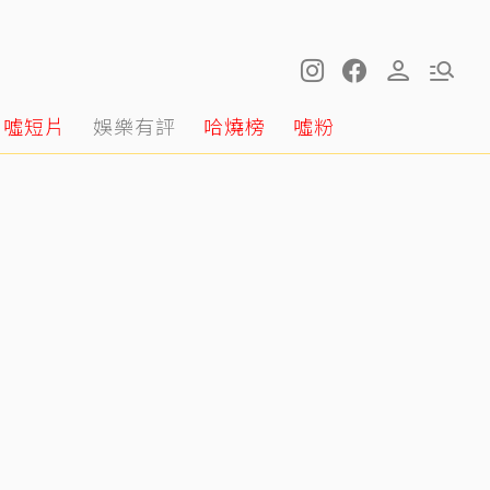
噓短片
娛樂有評
哈燒榜
噓粉