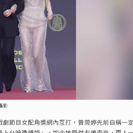
攝影
戲劇節目女配角獎網內互打，曾莞婷先前自稱一
是上台嗆瓊煖姐」，如今她顯然有備而來，兩人