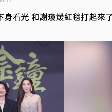
打起來了！
下身看光 和謝瓊煖紅毯打起來