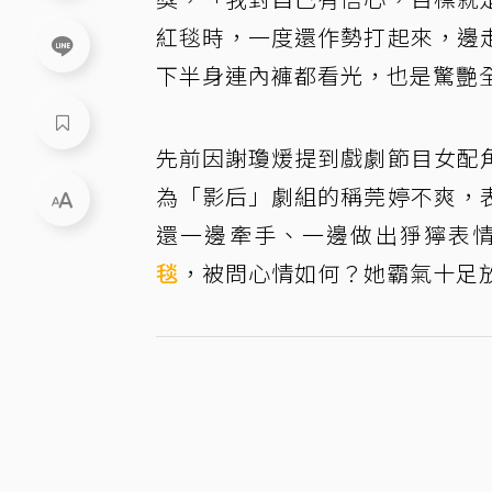
紅毯時，一度還作勢打起來，邊
下半身連內褲都看光，也是驚艷
先前因謝瓊煖提到戲劇節目女配
為「影后」劇組的稱莞婷不爽，
還一邊牽手、一邊做出猙獰表情
毯
，被問心情如何？她霸氣十足