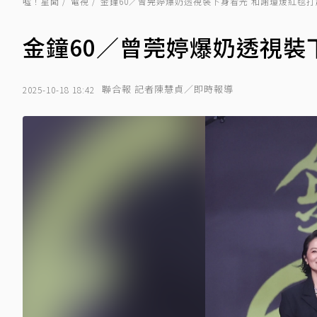
噓！星聞
電視
金鐘60／曾莞婷爆奶透視裝下身看光 和謝瓊煖紅毯
金鐘60／曾莞婷爆奶透視裝
聯合報 記者陳慧貞／即時報導
2025-10-18 18:42