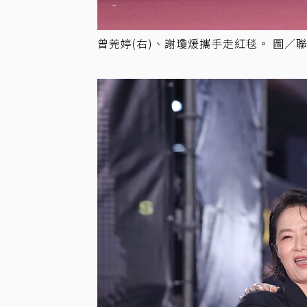
曾莞婷(右)、謝瓊煖攜手走紅毯。 圖／