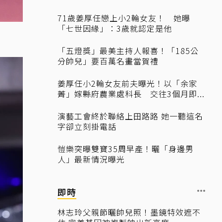
71歲姜厚任戀上小2輪女友！ 她曝
「七世因緣」：3歲就認定是他
「五燈獎」最美主持人報喜！「185公
分帥兒」要百萬名畫當賀禮
姜厚任小2輪女友前夫曝光！以「余家
菁」嫁縣府農業處科長 交往3個月即...
演藝工會終於聯絡上田路路 她一聽這名
字卻立刻掛電話
愷樂突曝雙寶35周早產！曬「身邊男
人」最新情況曝光
即時
林志玲父親節曬帥兒照！墨鏡特效遮不