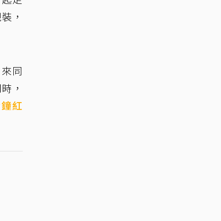
視裝，
引來同
問時，
金鐘紅