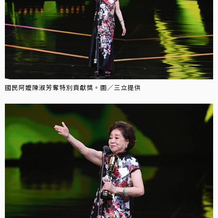
國民阿嬤陳淑芳奪特別貢獻獎。圖／三立提供