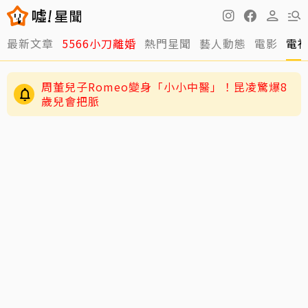
最新文章
5566小刀離婚
熱門星聞
藝人動態
電影
電
周董兒子Romeo變身「小小中醫」！昆凌驚爆8
歲兒會把脈
JYP又玩瘋了！穿垃圾袋當秀服 經紀人一句話
全場笑翻