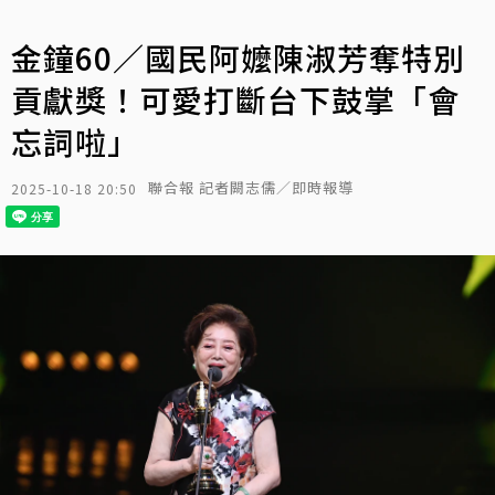
金鐘60／國民阿嬤陳淑芳奪特別
貢獻獎！可愛打斷台下鼓掌「會
忘詞啦」
聯合報 記者闕志儒／即時報導
2025-10-18 20:50