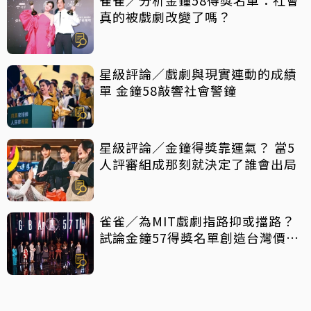
真的被戲劇改變了嗎？
星級評論／戲劇與現實連動的成績
單 金鐘58敲響社會警鐘
星級評論／金鐘得獎靠運氣？ 當5
人評審組成那刻就決定了誰會出局
雀雀／為MIT戲劇指路抑或擋路？
試論金鐘57得獎名單創造台灣價值
密碼