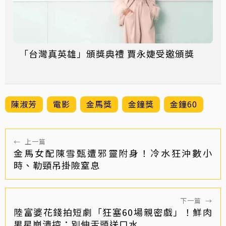
「台灣真英雄」頒獎典禮 賈永婕受邀頒獎
陳淑芳
電影
金馬獎
金鐘獎
金鐘60
←
上一篇
金馬女配陳雪甄遭邪靈附身！冷水狂沖數小
時、勒頸吊掛險窒息
下一篇
→
陸富婆花錢拍短劇「狂塞60場親密戲」！鮮肉
男星崩潰控：別伸舌頭送口水