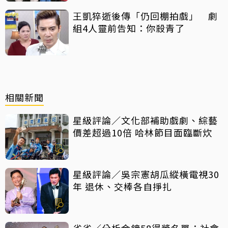
王凱猝逝後傳「仍回棚拍戲」 劇
組4人靈前告知：你殺青了
相關新聞
星級評論／文化部補助戲劇、綜藝
價差超過10倍 哈林節目面臨斷炊
星級評論／吳宗憲胡瓜縱橫電視30
年 退休、交棒各自掙扎
雀雀／分析金鐘58得獎名單：社會