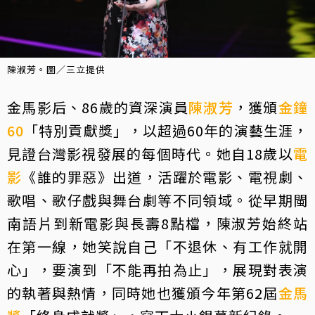
陳淑芳。圖／三立提供
金馬影后、86歲的資深演員
陳淑芳
，獲頒
金鐘
60
「特別貢獻獎」，以超過60年的演藝生涯，
見證台灣影視發展的每個時代。她自18歲以
電
影
《誰的罪惡》出道，活躍於電影、電視劇、
歌唱、歌仔戲與舞台劇等不同領域。從早期閩
南語片到新電影與長壽8點檔，陳淑芳始終站
在第一線，她笑說自己「不退休、有工作就開
心」，要演到「不能再拍為止」，展現對表演
的執著與熱情，同時她也獲頒今年第62屆
金馬