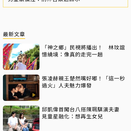
最新文章
「神之鄉」民視將播出！ 林玟誼
憶繞境：像真的走完一趟
張凌赫親王楚然嘴好嘟！「這一秒
過火」人夫魅力爆發
邱凱偉首闖台八搭陳珮騏演夫妻
見童星融化：想再生女兒