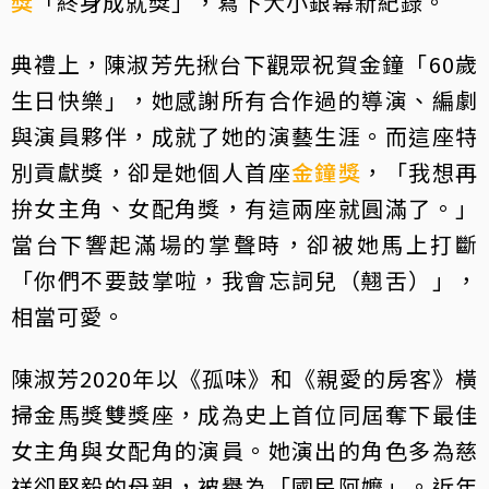
獎
「終身成就獎」，寫下大小銀幕新紀錄。
典禮上，陳淑芳先揪台下觀眾祝賀金鐘「60歲
生日快樂」，她感謝所有合作過的導演、編劇
與演員夥伴，成就了她的演藝生涯。而這座特
別貢獻獎，卻是她個人首座
金鐘獎
，「我想再
拚女主角、女配角獎，有這兩座就圓滿了。」
當台下響起滿場的掌聲時，卻被她馬上打斷
「你們不要鼓掌啦，我會忘詞兒（翹舌）」，
相當可愛。
陳淑芳2020年以《孤味》和《親愛的房客》橫
掃金馬獎雙獎座，成為史上首位同屆奪下最佳
女主角與女配角的演員。她演出的角色多為慈
祥卻堅毅的母親，被譽為「國民阿嬤」。近年