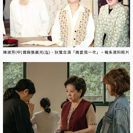
陳淑芳(中)曾與張晨光(左)、狄鶯合演「再愛我一次」。報系資料照片