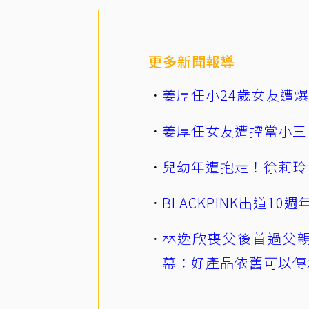
更多新聞報導
姜厚任小24歲女友遭
姜厚任女友遭控當小三
兒幼年遭抱走！徐莉玲
BLACKPINK出道1
林逸欣喪父後首過父親
幕：好產品依舊可以傳