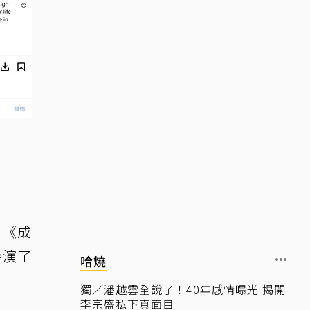
、《成
參演了
哈燒
獨／潘越雲全說了！40年感情曝光 揭開
李宗盛私下真面目