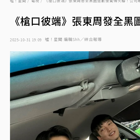
噓！星聞
電視
《槍口彼端》張東周發全黑圖道歉後驚傳失聯！公司
《槍口彼端》張東周發全黑
噓！星聞 編輯Shh／綜合報導
2025-10-31 19:09