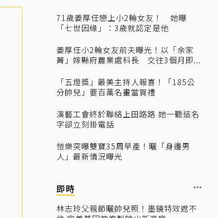
71歲姜厚任戀上小2輪女友！ 她曝
「七世因緣」：3歲就認定是他
姜厚任小2輪女友前夫曝光！以「余家
菁」嫁縣府農業處科長 交往3個月即...
「五燈獎」最美主持人報喜！「185公
分帥兒」要百萬名畫當賀禮
演藝工會終於聯絡上田路路 她一聽這名
字卻立刻掛電話
愷樂突曝雙寶35周早產！曬「身邊男
人」最新情況曝光
即時
林志玲父親節曬帥兒照！墨鏡特效遮不