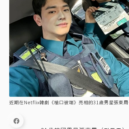
近期在Netflix韓劇《槍口彼端》亮相的31歲男星張