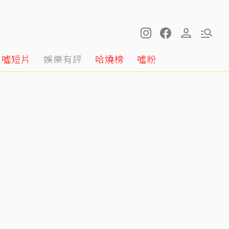
噓短片
娛樂有評
哈燒榜
噓粉