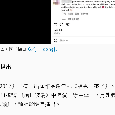
原因。圖／擷自
IG／j__dongju
年播出
校2017》出道，出演作品還包括《福秀回來了》
flix韓劇《槍口彼端》中飾演「徐宇延」，另外
人類》，預計於明年播出。