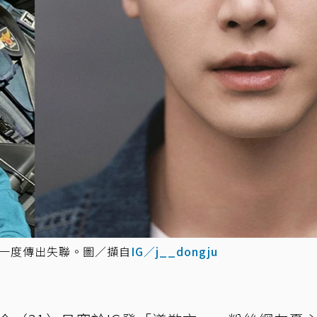
東周一度傳出失聯。圖／擷自
IG／j__dongju