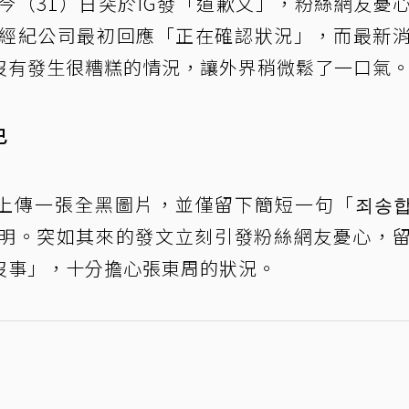
今（31）日突於IG發「道歉文」，粉絲網友憂
經紀公司最初回應「正在確認狀況」，而最新
沒有發生很糟糕的情況，讓外界稍微鬆了一口氣
已
ram上傳一張全黑圖片，並僅留下簡短一句「죄송
明。突如其來的發文立刻引發粉絲網友憂心，
沒事」，十分擔心張東周的狀況。