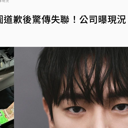
曝現況
圖道歉後驚傳失聯！公司曝現況