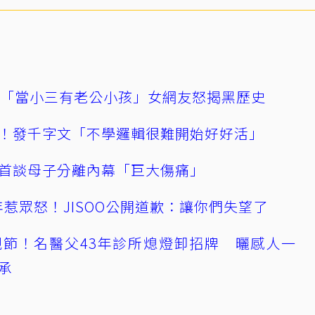
爆「當小三有老公小孩」女網友怒揭黑歷史
！發千字文「不學邏輯很難開始好好活」
首談母子分離內幕「巨大傷痛」
0週年惹眾怒！JISOO公開道歉：讓你們失望了
節！名醫父43年診所熄燈卸招牌 曬感人一
承