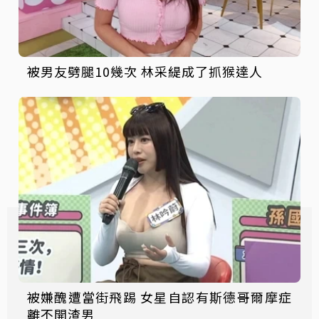
被男友劈腿10幾次 林采緹成了抓猴達人
被嫌醜遭當街飛踢 女星自認有斯德哥爾摩症
離不開渣男