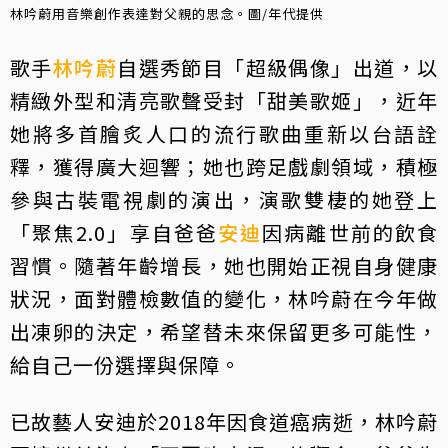
林吟蔚用音樂創作表達對父親的思念。圖/年代提供
歌手
林吟蔚
自選秀節目「超級偶像」出道，以
精緻外型和清亮歌聲受封「甜美歌姬」，近年
她將多首膾炙人口的流行歌曲重新以台語詮
釋，獲得廣大迴響；她也跨足戲劇領域，積極
參與古裝電視劇的演出，演歌雙棲的她登上
「聚焦2.0」享自爸爸
安迪
因病離世前的飲食
習慣。隨著年齡增長，她也開始正視自身健康
狀況，面對體檢數值的變化，林吟蔚在今年做
出凍卵的決定，希望替未來保留更多可能性，
給自己一份選擇與保障。
已故藝人安迪於2018年因食道癌病逝，林吟蔚