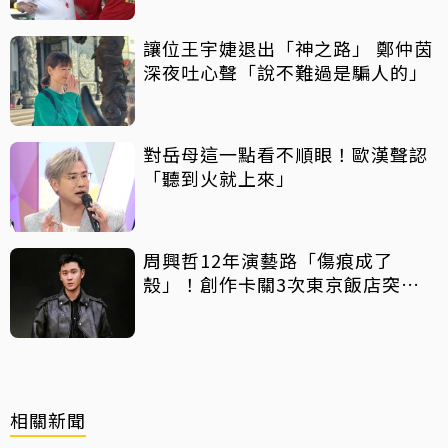
讓位王宇婕退出「神之路」 鄭仲茵
深夜吐心聲「說不難過是騙人的」
對岳母這一點看不順眼！歐漢聲認
「聽到火就上來」
周興哲12年演藝路「傷痕成了
殼」！創作卡關3次東京飯店突找
回靈感
相關新聞