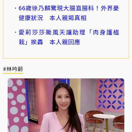
66歲徐乃麟驚現大腸直腸科！外界憂
健康狀況 本人親揭真相
愛莉莎莎颱風天讓助理「肉身護植
栽」挨轟 本人親回應
#林吟蔚