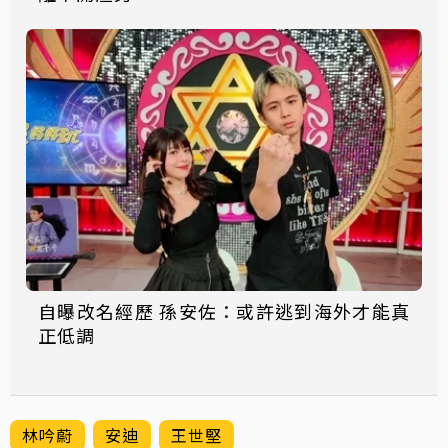
自曝改名經歷 孫安佐：或許逃到海外才能真
正低調
林吟蔚
安迪
王世堅