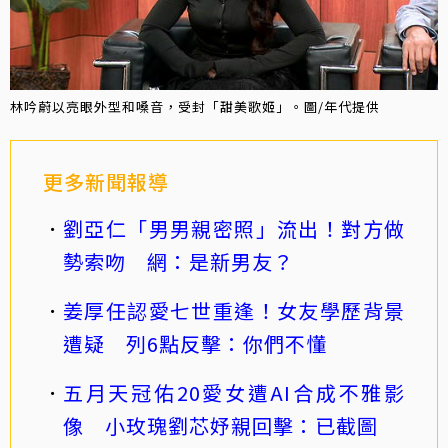
林吟蔚以亮眼外型和嗓音，受封「甜美歌姬」。圖/年代提供
更多新聞報導
劉亞仁「男男親密照」流出！對方做
勢索吻 網：是新男友？
姜厚任認愛七世重逢！女友學歷背景
遭疑 列6點反擊：你們不懂
五月天冠佑20愛女遭AI合成不雅影
像 小玫瑰劉芯妤親回擊：已截圖