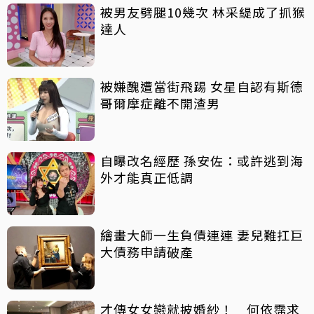
被男友劈腿10幾次 林采緹成了抓猴
達人
被嫌醜遭當街飛踢 女星自認有斯德
哥爾摩症離不開渣男
自曝改名經歷 孫安佐：或許逃到海
外才能真正低調
繪畫大師一生負債連連 妻兒難扛巨
大債務申請破產
才傳女女戀就披婚紗！ 何依霈求