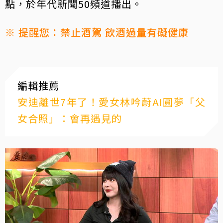
點，於年代新聞50頻道播出。
※ 提醒您：禁止酒駕 飲酒過量有礙健康
編輯推薦
安迪離世7年了！愛女林吟蔚AI圓夢「父
女合照」：會再遇見的