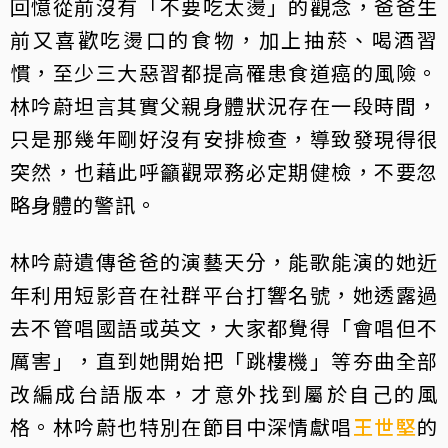
回憶從前沒有「不要吃太燙」的觀念，爸爸生
前又喜歡吃燙口的食物，加上抽菸、喝酒習
慣，至少三大惡習都提高罹患食道癌的風險。
林吟蔚坦言其實父親身體狀況存在一段時間，
只是那幾年剛好沒有安排檢查，導致發現得很
突然，也藉此呼籲觀眾務必定期健檢，不要忽
略身體的警訊。
林吟蔚遺傳爸爸的演藝天分，能歌能演的她近
年利用短影音在社群平台打響名號，她透露過
去不管唱國語或英文，大家都覺得「會唱但不
厲害」，直到她開始把「跳樓機」等夯曲全部
改編成台語版本，才意外找到屬於自己的風
格。林吟蔚也特別在節目中深情獻唱
王世堅
的