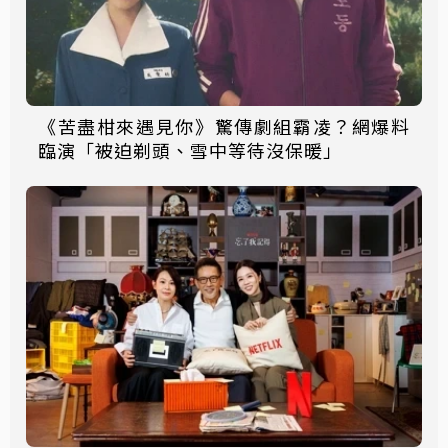
《苦盡柑來遇見你》驚傳劇組霸凌？網爆料
臨演「被迫剃頭、雪中等待沒保暖」