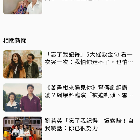
相關新聞
「忘了我記得」5大催淚金句 看一
次哭一次：我怕你走不了，也怕你
太快走了
《苦盡柑來遇見你》驚傳劇組霸
凌？網爆料臨演「被迫剃頭、雪中
等待沒保暖」
劉若英「忘了我記得」遭索賠！自
我喊話：你已很努力