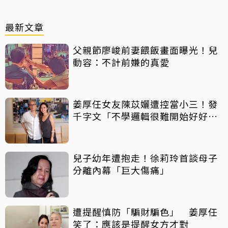
最新文章
父親節廖峻前妻餵飯畫面曝光！兒
動容：不計前嫌的真愛
姜厚任女友陳苡孋遭控當小三！發
千字文「不學邏輯很難開始好好
活」
兒子幼年遭抱走！徐莉玲首談母子
分離內幕「巨大傷痛」
遭提醒慎防「騙財騙色」 姜厚任
笑了：應該是提醒女方才對