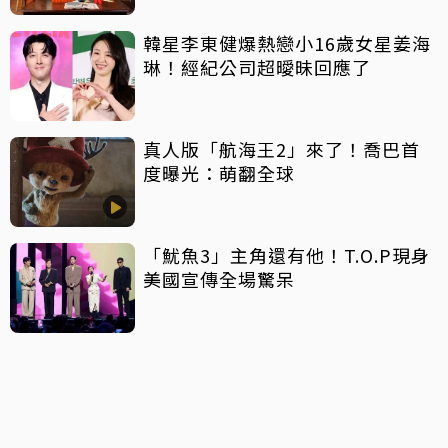
韓星李東健爆熱戀小16歲女星姜海
琳！經紀公司超曖昧回應了
真人版「航海王2」來了！喬巴首
度曝光：萌翻全球
「魷魚3」主角還有他！T.O.P現身
美國宣傳全場驚呆