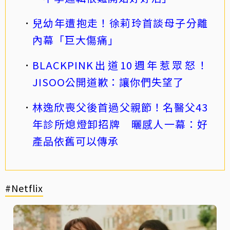
兒幼年遭抱走！徐莉玲首談母子分離
內幕「巨大傷痛」
BLACKPINK出道10週年惹眾怒！
JISOO公開道歉：讓你們失望了
林逸欣喪父後首過父親節！名醫父43
年診所熄燈卸招牌 曬感人一幕：好
產品依舊可以傳承
#Netflix