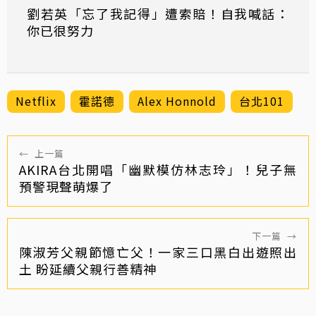
劉若英「忘了我記得」遭索賠！自我喊話：
你已很努力
Netflix
霍諾德
Alex Honnold
台北101
←
上一篇
AKIRA台北開唱「幽默模仿林志玲」！兒子無
預警現聲萌爆了
下一篇
→
陳淑芳父親節憶亡父！一家三口黑白出遊照出
土 盼延續父親行善精神