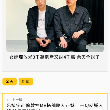
女婿爆敗光3千萬遺產又討4千萬 余天全說了
余天
胡瓜
←
上一篇
呂植宇赴倫敦拍MV搭訕路人正妹！一句話邀入