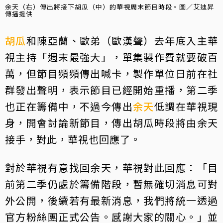
余天（右）傳出將接下胡瓜（中）的華視周末節目時段。圖／艾迪昇
傳播提供
胡瓜
和陳亞蘭、歐弟（歐漢聲）去年底入主華
視主持「週末最強大」，單集製作費就要破百
萬，但節目頻頻傳出喊卡，製作單位日前在社
群發出聲明，表示節目已經開始重播，第二季
也正在籌備中，不過今傳出
余天
低調在華視現
身，開會討論新節目，傳出胡瓜時段將由余天
接手，對此，華視也回應了。
對於華視有意找回余天，華視對此回應：「目
前第二季仍處於籌備階段，暫無確切消息可對
外公開，後續若有最新消息，我們將統一透過
官方粉絲團正式公告。感謝大家的關心。」並