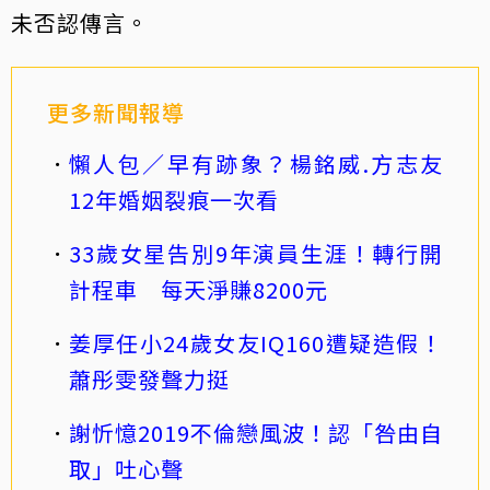
未否認傳言。
更多新聞報導
懶人包／早有跡象？楊銘威.方志友
12年婚姻裂痕一次看
33歲女星告別9年演員生涯！轉行開
計程車 每天淨賺8200元
姜厚任小24歲女友IQ160遭疑造假！
蕭彤雯發聲力挺
謝忻憶2019不倫戀風波！認「咎由自
取」吐心聲