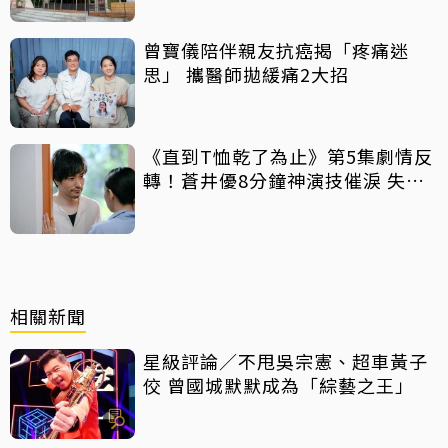
曾寶儀陪伴親友抗癌揭「疼痛迷
思」 攜醫師拋緩痛2大招
《直到T恤乾了為止》第5集劇情反
轉！蒼井優8分鐘神演技催淚 失蹤
丈夫突喊「我回來了」全網氣炸
相關新聞
星級評論／不甩吳宗憲、超車黃子
佼 曾國城默默成為「綜藝之王」