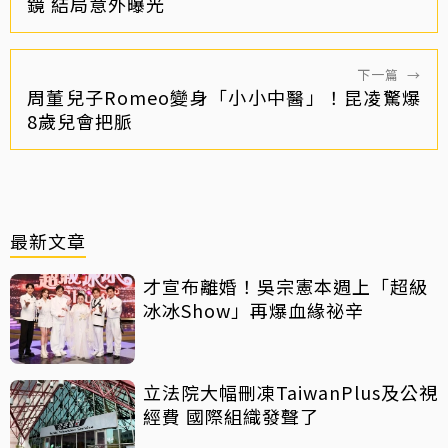
鏡 結局意外曝光
下一篇
→
周董兒子Romeo變身「小小中醫」！昆凌驚爆
8歲兒會把脈
最新文章
才宣布離婚！吳宗憲本週上「超級
冰冰Show」再爆血緣祕辛
立法院大幅刪凍TaiwanPlus及公視
經費 國際組織發聲了