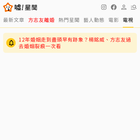
最新文章
方志友離婚
熱門星聞
藝人動態
電影
電視
12年婚姻走到盡頭早有跡象？楊銘威、方志友過
去婚姻裂痕一次看
快訊／方志友、楊銘威離婚了！結束12年婚「無
法再做情人永遠是家人」