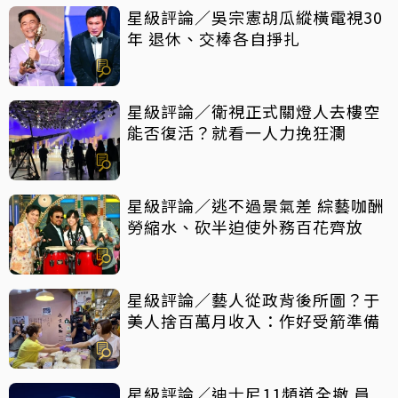
星級評論／吳宗憲胡瓜縱橫電視30
年 退休、交棒各自掙扎
星級評論／衛視正式關燈人去樓空
能否復活？就看一人力挽狂瀾
星級評論／逃不過景氣差 綜藝咖酬
勞縮水、砍半迫使外務百花齊放
星級評論／藝人從政背後所圖？于
美人捨百萬月收入：作好受箭準備
星級評論／迪士尼11頻道全撤 員