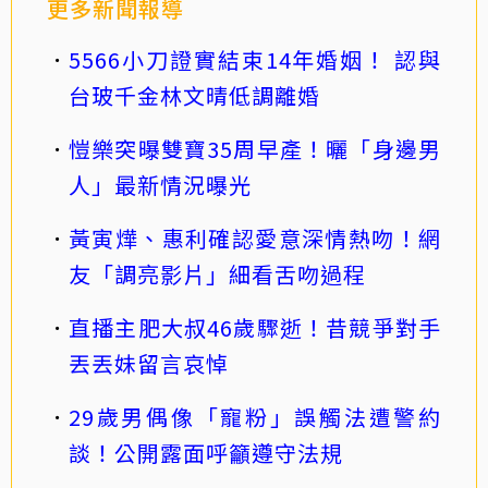
更多新聞報導
5566小刀證實結束14年婚姻！ 認與
台玻千金林文晴低調離婚
愷樂突曝雙寶35周早產！曬「身邊男
人」最新情況曝光
黃寅燁、惠利確認愛意深情熱吻！網
友「調亮影片」細看舌吻過程
直播主肥大叔46歲驟逝！昔競爭對手
丟丟妹留言哀悼
29歲男偶像「寵粉」誤觸法遭警約
談！公開露面呼籲遵守法規