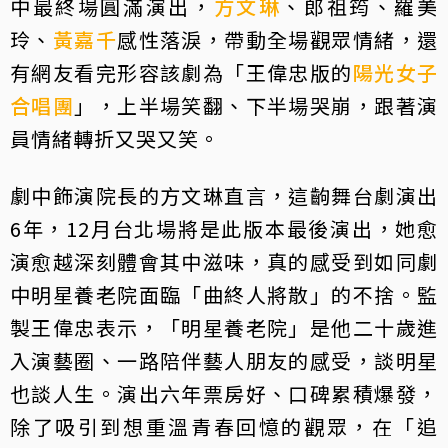
中最終場圓滿演出，
方文琳
、郎祖筠、羅美
玲、
黃嘉千
感性落淚，帶動全場觀眾情緒，還
有網友看完形容該劇為「王偉忠版的
陽光女子
合唱團
」，上半場笑翻、下半場哭崩，跟著演
員情緒轉折又哭又笑。
劇中飾演院長的方文琳直言，這齣舞台劇演出
6年，12月台北場將是此版本最後演出，她愈
演愈越深刻體會其中滋味，真的感受到如同劇
中明星養老院面臨「曲終人將散」的不捨。監
製王偉忠表示，「明星養老院」是他二十歲進
入演藝圈、一路陪伴藝人朋友的感受，談明星
也談人生。演出六年票房好、口碑累積爆發，
除了吸引到想重溫青春回憶的觀眾，在「追