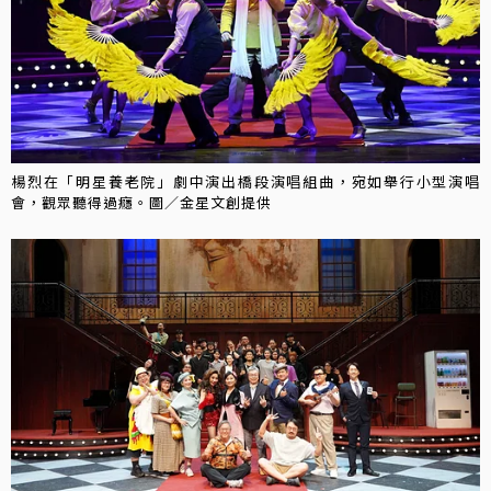
楊烈在「明星養老院」劇中演出橋段演唱組曲，宛如舉行小型演唱
會，觀眾聽得過癮。圖／金星文創提供