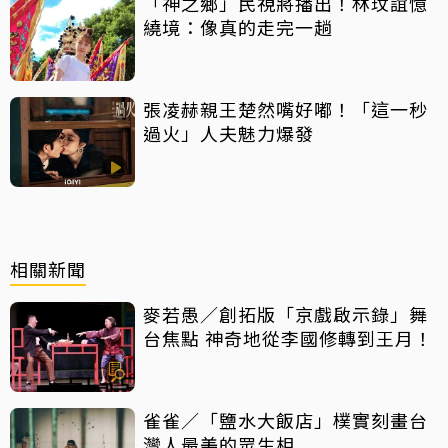
「神之鄉」民視將播出！林玟誼憶
繞境：像真的走完一趟
張凌赫親王楚然嘴好嘟！「這一秒
過火」人夫魅力爆發
相關新聞
麥若愚／創拓版「京戲啟示錄」舞
台焦點 神奇地從李國修轉到王月！
雀雀／「鹽水大飯店」樸實刻畫台
灣人最美的眾生相