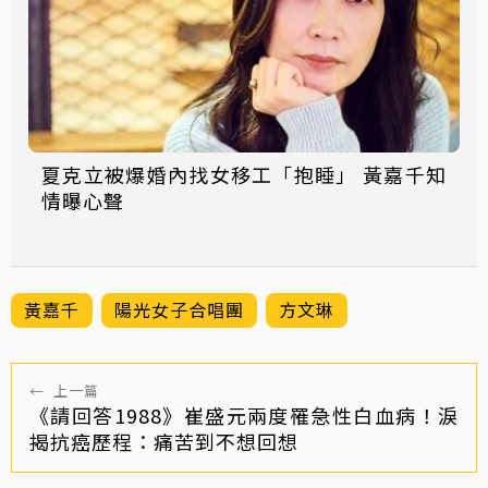
夏克立被爆婚內找女移工「抱睡」 黃嘉千知
情曝心聲
黃嘉千
陽光女子合唱團
方文琳
←
上一篇
《請回答1988》崔盛元兩度罹急性白血病！淚
揭抗癌歷程：痛苦到不想回想