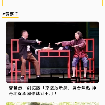
#黃嘉千
麥若愚／創拓版「京戲啟示錄」舞台焦點 神
奇地從李國修轉到王月！