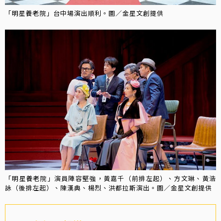
「明星養老院」台中場演出順利。圖／金星文創提供
「明星養老院」演員陣容堅強，黃嘉千（前排左起）、方文琳、黃浩
詠（後排左起）、陳漢典、楊烈、洪都拉斯演出。圖／金星文創提供