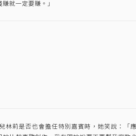
錢賺就一定要賺。」
兒林莉是否也會擔任特別嘉賓時，她笑說：「