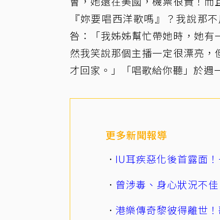
會，她還在美國，機票很貴！而
『妳要唱西洋歌嗎』？我說那不
咎：「我姊姊幫忙帶她時，她有
然我笑說那個主播一定很漂亮，
才回家。」「唱歌給你聽」於週一
更多新聞報導
IU耳疾惡化後首露面！
曾涉毒、身心狀況不佳
港樂傳奇黎彼得離世！