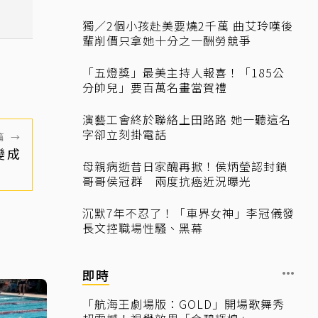
獨／2個小孩赴美要燒2千萬 曲艾玲嘆後
輩削價只拿她十分之一酬勞競爭
「五燈獎」最美主持人報喜！「185公
分帥兒」要百萬名畫當賀禮
演藝工會終於聯絡上田路路 她一聽這名
字卻立刻掛電話
篇
→
變成
母親病逝昔日家醜再掀！侯炳瑩認封鎖
戰
哥哥侯冠群 兩度抗癌近況曝光
沉默7年不忍了！「車界女神」李冠儀發
長文控職場性騷、黑幕
即時
「航海王劇場版：GOLD」開場歌舞秀