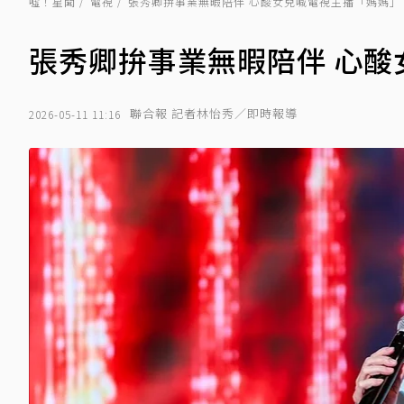
噓！星聞
電視
張秀卿拚事業無暇陪伴 心酸女兒喊電視主播「媽媽」
張秀卿拚事業無暇陪伴 心酸
聯合報 記者林怡秀／即時報導
2026-05-11 11:16