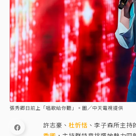
張秀卿日前上「唱歌給你聽」。圖／中天電視提供
許志豪、
杜忻恬
、李子森所主持
秀卿
，主持群特意挑選她熱力四