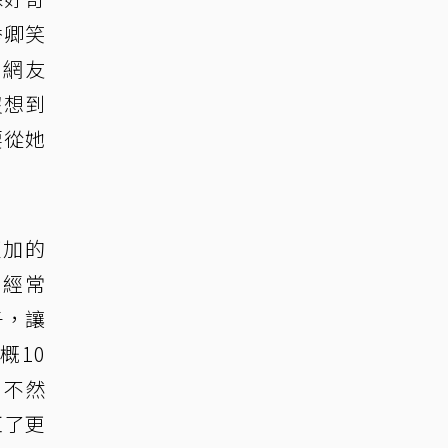
秀卿笑
有網友
沒想到
要從她
更加的
，經常
子，讓
概10
，不然
紅了更