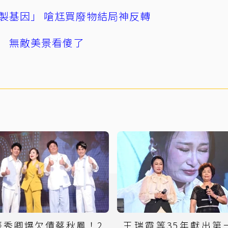
製基因」 嗆尪買廢物結局神反轉
 無敵美景看傻了
張秀卿爆欠債蔡秋鳳！2
王瑞霞等35年獻出第