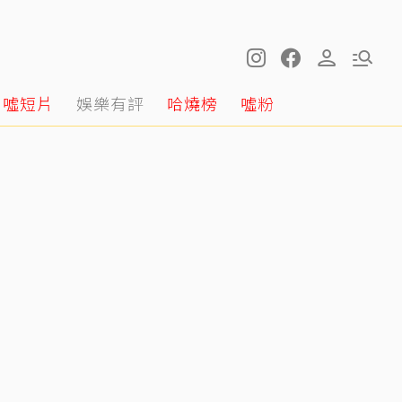
噓短片
娛樂有評
哈燒榜
噓粉