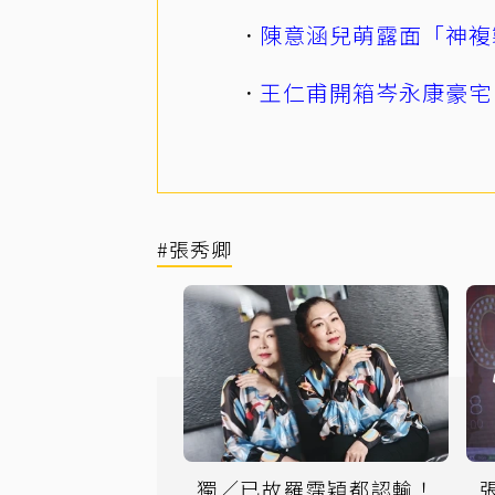
陳意涵兒萌露面「神複
王仁甫開箱岑永康豪宅
#張秀卿
獨／已故羅霈穎都認輸！