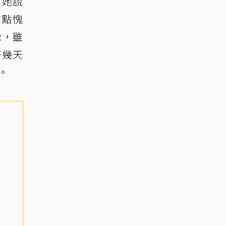
？她說
有點愧
像，雖
好幾天
。