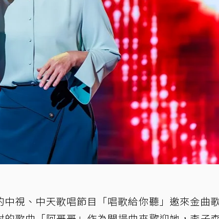
的中視、中天歌唱節目「唱歌給你聽」邀來金曲
射的歌曲「阿哥哥」作為開場曲來歡迎她，李子