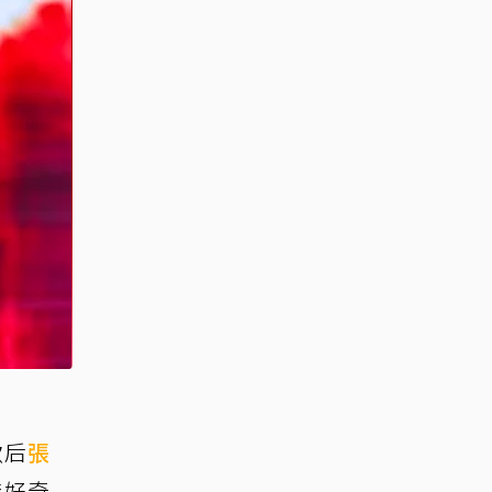
歌后
張
森好奇