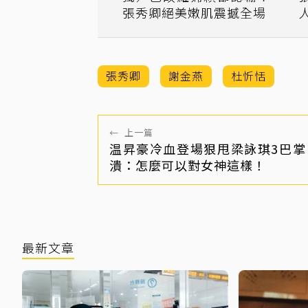
張秀卿絕美嫩肌震撼全場
張秀卿
謝金燕
杜忻恬
←
上一篇
温昇豪冷血登場狠甩梁詠琪3巴掌
潰：怎麼可以對女神這樣！
最新文章