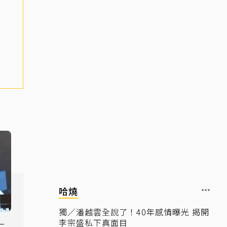
哈燒
獨／潘越雲全說了！40年感情曝光 揭開
李宗盛私下真面目
一