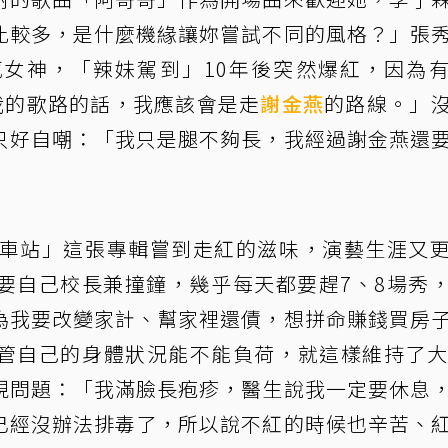
比較多，是什麼機緣讓妳嘗試不同的風格？」張
女神，「辣妹駕到」10年後突然爆紅，因為
我的歌路的話，我應該會是走
謝金燕
的路線。」
只好自嘲：「我只是腿不夠長，我經過謝金燕還
「車站」這張專輯嘗到走紅的滋味，演藝生涯又
要自己校長兼撞鐘，幾乎每天都要趕7、8場秀
為我要改變家計、幫家裡還債，想拼命賺錢買房
管自己的身體狀況能不能負荷，就這樣維持了大
現問題：「我滿臉長疱疹，醫生說我一定要休息
已經沒辦法排毒了，所以說不紅的時候也辛苦、