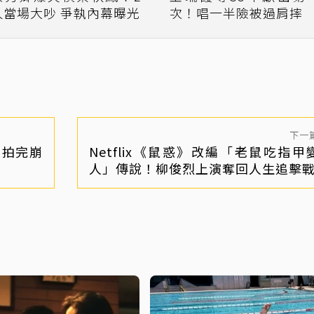
人當場大吵 爭執內幕曝光
次！唱一半險被過肩摔
下一
 拍完崩
Netflix《鼠惑》改編「老鼠吃指甲
人」傳說！柳俊烈上演奪回人生追擊