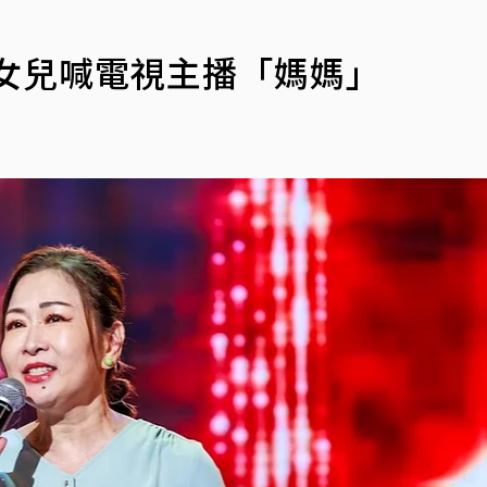
女兒喊電視主播「媽媽」