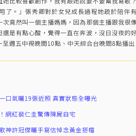
且她比較喜歡創作，我有跟她說要不要幫我寫歌
用了。」張秀卿對於女兒成長過程她疏於陪伴
一次竟然叫一個主播媽媽，因為那個主播跟我很
但還是有點心酸，覺得一直在奔波，沒日沒夜的
至週五中視晚間10點、中天綜合台晚間8點播出
一口氣曬19張近照 真實狀態全曝光
！網紅裴仁圭驚傳陳屍自宅
歌神許冠傑曬手寫信悼念黃金搭檔