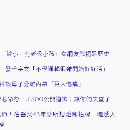
爆「當小三有老公小孩」女網友怒揭黑歷史
！發千字文「不學邏輯很難開始好好活」
首談母子分離內幕「巨大傷痛」
0週年惹眾怒！JISOO公開道歉：讓你們失望了
節！名醫父43年診所熄燈卸招牌 曬感人一
承