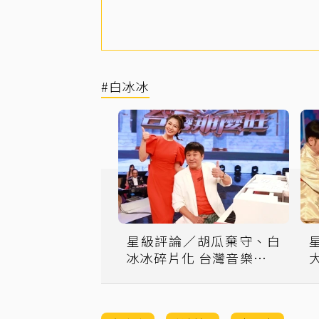
#白冰冰
星級評論／胡瓜棄守、白
冰冰碎片化 台灣音樂節目
遭遇困境與斷層