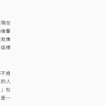
但現在
勵後輩
姐就像
是這樣
都不肯
位的人
。」杜
只是一