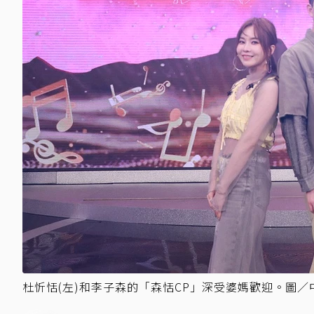
杜忻恬(左)和李子森的「森恬CP」深受婆媽歡迎。圖／