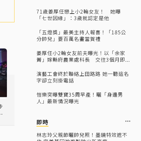
71歲姜厚任戀上小2輪女友！ 她曝
「七世因緣」：3歲就認定是他
「五燈獎」最美主持人報喜！「185公
分帥兒」要百萬名畫當賀禮
姜厚任小2輪女友前夫曝光！以「余家
菁」嫁縣府農業處科長 交往3個月即...
演藝工會終於聯絡上田路路 她一聽這名
字卻立刻掛電話
愷樂突曝雙寶35周早產！曬「身邊男
人」最新情況曝光
步
生
即時
林志玲父親節曬帥兒照！墨鏡特效遮不