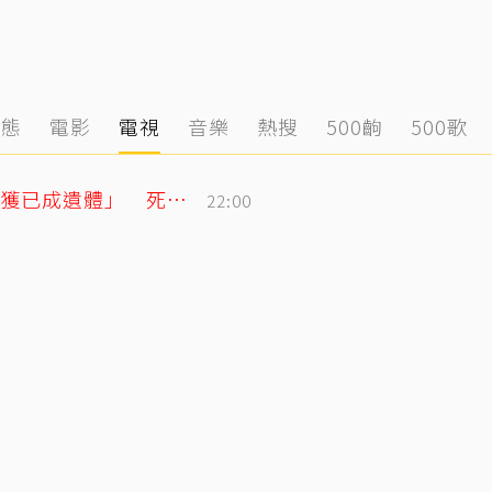
動態
電影
電視
音樂
熱搜
500齣
500歌
泰男團成員驚傳離世！清晨騎車失聯「尋獲已成遺體」 死因待調查
22:00