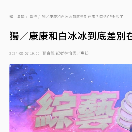
噓！星聞
電視
獨／康康和白冰冰到底差別在哪？森恬CP全說了
獨／康康和白冰冰到底差別在
聯合報 記者林怡秀／專訪
2024-08-07 19:00