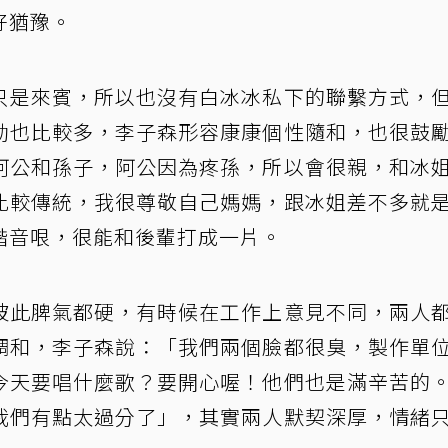
好猶豫。
只是來賓，所以也沒有白冰冰私下的聯繫方式，
動也比較多，李子森形容康康個性隨和，也很鼓
阿公和孫子，阿公因為疼孫，所以會很親，和冰
比較傳統，我很尊敬自己媽媽，跟冰姐差不多就
諧音哏，很能和後輩打成一片。
彼此脾氣都硬，有時候在工作上意見不同，兩人
調和，李子森說：「我們兩個臉都很臭，製作單
今天要唱什麼歌？要開心喔！他們也是滿辛苦的
我們有點太過分了」，其實兩人默契深厚，情緒