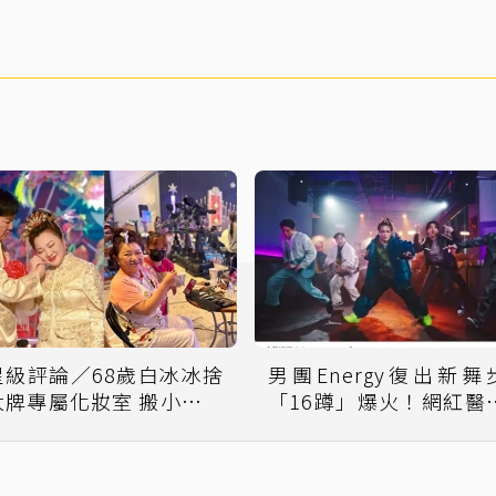
星級評論／68歲白冰冰捨
男團Energy復出新舞
大牌專屬化妝室 搬小桌駐
「16蹲」爆火！網紅醫
棚背後原因曝光
看完直搖頭：別亂跟風