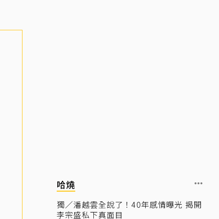
哈燒
獨／潘越雲全說了！40年感情曝光 揭開
李宗盛私下真面目