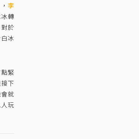
」，
李
冰冰轉
，對於
於白冰
有點緊
但接下
機會就
他人玩