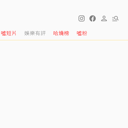
噓短片
娛樂有評
哈燒榜
噓粉