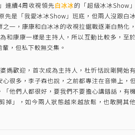
」連續4周收視領先
白冰冰
的「超級冰冰Show
原先是「我愛冰冰Show」班底，但兩人沒跟白
群之一，康康和白冰冰的收視拉鋸戰逐漸白熱化
因為和康康一樣是主持人，所以互動比較多，至
前輩，但私下較無交集。
受婆媽歡迎，首次成為主持人，杜忻恬說剛開始
安心很多，李子森也說，之前都專注在音樂上，
，「他們人都很好，要我們不要擔心講錯話，有
剪掉」，如今兩人狀態越來越放鬆，也敢開其