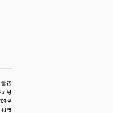
「當初
持是另
持的機
是和熟