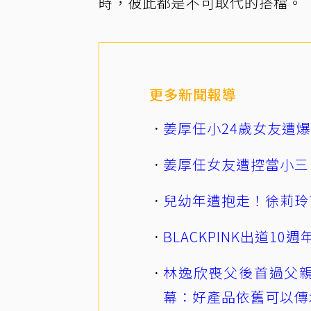
時，彼此都是不可取代的搭檔。
更多新聞報導
姜厚任小24歲女友遭
姜厚任女友遭控當小三
兒幼年遭抱走！徐莉玲
BLACKPINK出道1
林逸欣喪父後首過父親
幕：好產品依舊可以傳