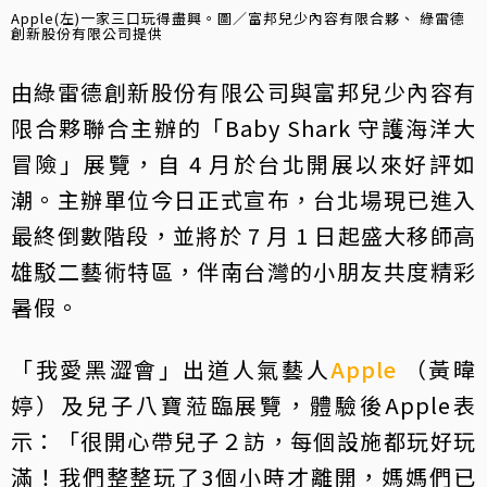
Apple(左)一家三口玩得盡興。圖／富邦兒少內容有限合夥、 綠雷德
創新股份有限公司提供
由綠雷德創新股份有限公司與富邦兒少內容有
限合夥聯合主辦的「Baby Shark 守護海洋大
冒險」展覽，自 4 月於台北開展以來好評如
潮。主辦單位今日正式宣布，台北場現已進入
最終倒數階段，並將於 7 月 1 日起盛大移師高
雄駁二藝術特區，伴南台灣的小朋友共度精彩
暑假。
「我愛黑澀會」出道人氣藝人
Apple
（黃暐
婷）及兒子八寶蒞臨展覽，體驗後Apple表
示：「很開心帶兒子２訪，每個設施都玩好玩
滿！我們整整玩了3個小時才離開，媽媽們已