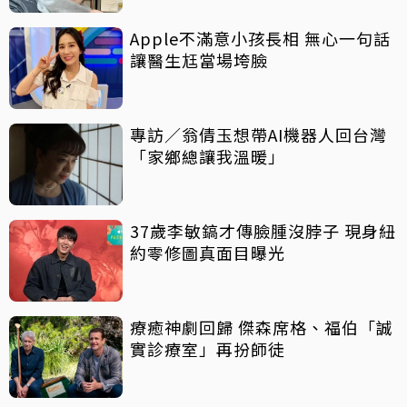
Apple不滿意小孩長相 無心一句話
讓醫生尪當場垮臉
專訪／翁倩玉想帶AI機器人回台灣
「家鄉總讓我溫暖」
37歲李敏鎬才傳臉腫沒脖子 現身紐
約零修圖真面目曝光
療癒神劇回歸 傑森席格、福伯「誠
實診療室」再扮師徒