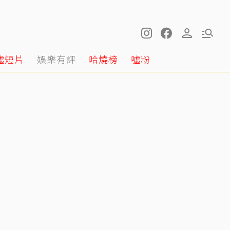
噓短片
娛樂有評
哈燒榜
噓粉