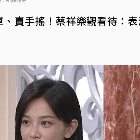
待：表演的養分
單、賣手搖！蔡祥樂觀看待：表