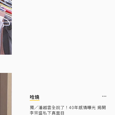
哈燒
獨／潘越雲全說了！40年感情曝光 揭開
李宗盛私下真面目