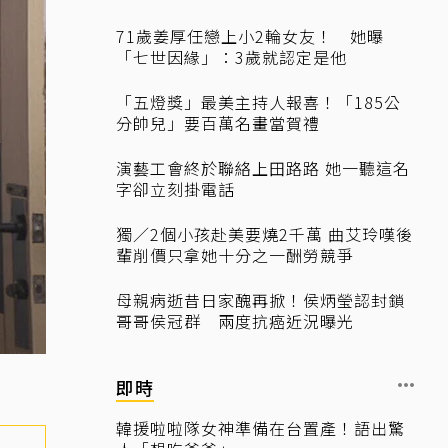
71歲姜厚任戀上小2輪女友！ 她曝
「七世因緣」：3歲就認定是他
「五燈獎」最美主持人報喜！「185公
分帥兒」要百萬名畫當賀禮
演藝工會終於聯絡上田路路 她一聽這名
字卻立刻掛電話
獨／2個小孩赴美要燒2千萬 曲艾玲嘆後
輩削價只拿她十分之一酬勞競爭
母親病逝昔日家醜再掀！侯炳瑩認封鎖
哥哥侯冠群 兩度抗癌近況曝光
即時
韓援啦啦隊女神準備在台置產！語出驚