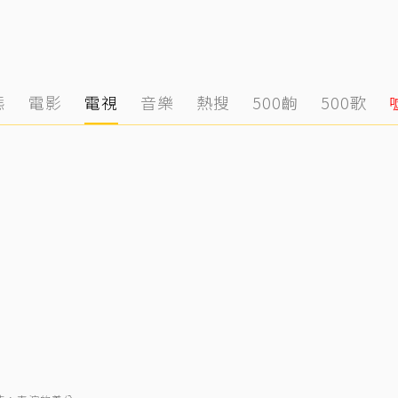
態
電影
電視
音樂
熱搜
500齣
500歌