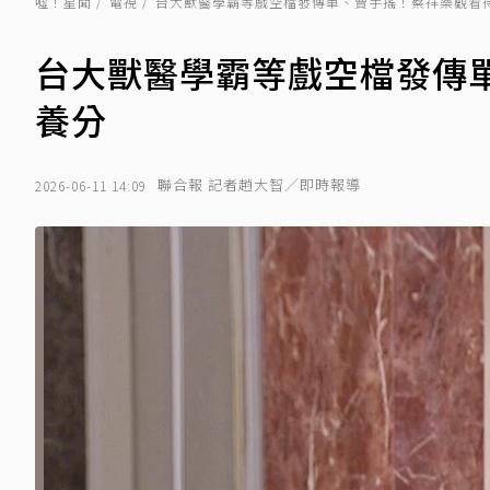
噓！星聞
電視
台大獸醫學霸等戲空檔發傳單、賣手搖！蔡祥樂觀看
台大獸醫學霸等戲空檔發傳
養分
聯合報 記者趙大智／即時報導
2026-06-11 14:09