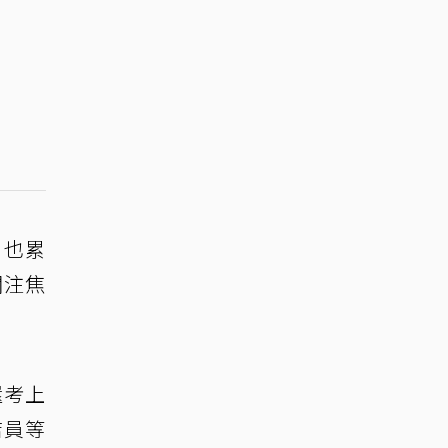
」也累
關注焦
還考上
店員等