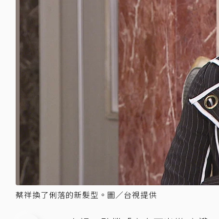
蔡祥換了俐落的新髮型。圖／台視提供