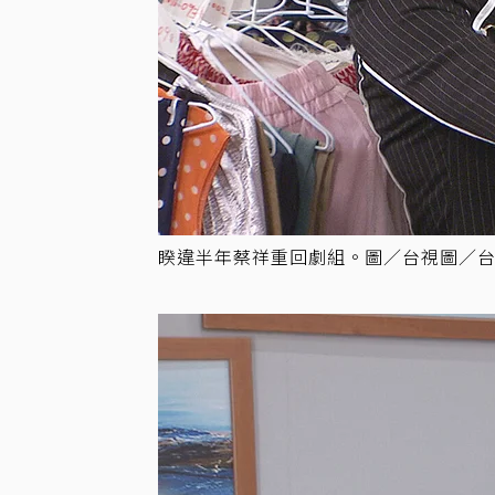
睽違半年蔡祥重回劇組。圖／台視圖／