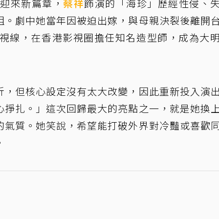
」迎來新篇章，
蔡祥
飾演的「海珍」歷經性侵、
組。劇中她當年因被迫出嫁，與母親決裂後離開
重返視線，在香港影視圈擔任知名造型師，成為大
折，但核心設定沒有太大改變，因此重新投入演
心掙扎。」這次回歸最大的亮點之一，就是她換
的氣質。她笑說，希望能打破外界對冷豔或喜歡
。