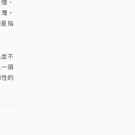
失憶、
台灣，
明星指
出並不
上一頭
同性的